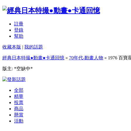
註冊
登錄
幫助
收藏本版
|
我的話題
經典日本特撮●動畫●卡通回憶
»
70年代-動畫人物
» 1976 百寶
版主: *空缺中*
全部
精華
投票
商品
懸賞
活動