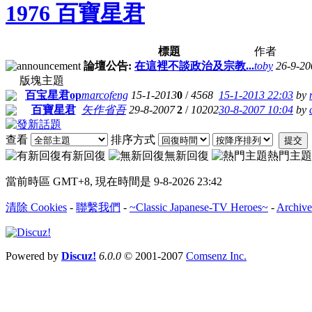
1976 百寶星君
標題
作者
論壇公告:
在這裡不談政治及宗教...
toby
26-9-20
版塊主題
百宝星君op
marcofeng
15-1-2013
0
/
4568
15-1-2013 22:03
by
百寶星君
矢作省吾
29-8-2007
2
/
10202
30-8-2007 10:04
by
查看
排序方式
提交
有新回復
無新回復
熱門主題
當前時區 GMT+8, 現在時間是 9-8-2026 23:42
清除 Cookies
-
聯繫我們
-
~Classic Japanese-TV Heroes~
-
Archive
Powered by
Discuz!
6.0.0
© 2001-2007
Comsenz Inc.