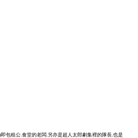
大家)即包租公.食堂的老闆.另亦是超人太郎劇集裡的隊長.也是