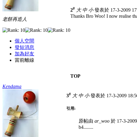
#
2
大
中
小
發表於 17-3-2009 1
Thanks Bro Woo! I now realise tha
老餅再造人
個人空間
發短消息
加為好友
當前離線
TOP
Kendama
#
3
大
中
小
發表於 17-3-2009 18:
引用:
原帖由
ar_woo
於 17-3-200
b4........