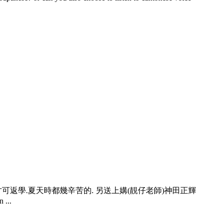
可返學.夏天時都幾辛苦的. 另送上媾(靚仔老師)神田正輝
...