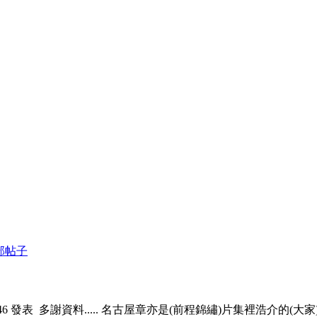
部帖子
:46 發表
多謝資料..... 名古屋章亦是(前程錦繡)片集裡浩介的(