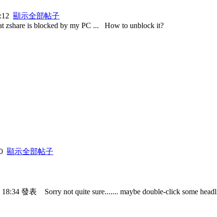
7:12
顯示全部帖子
t zshare is blocked by my PC ...
How to unblock it?
50
顯示全部帖子
9 18:34 發表
Sorry not quite sure....... maybe double-click some headlin