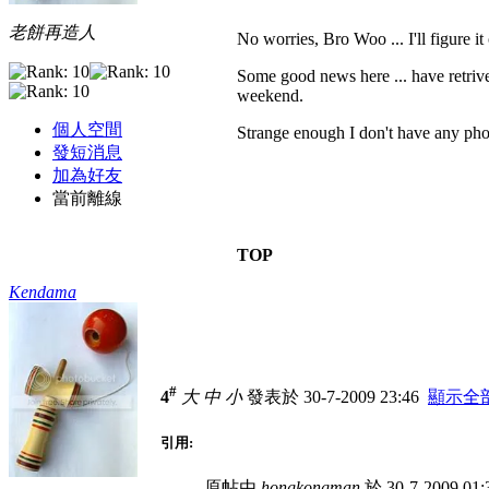
老餅再造人
No worries, Bro Woo ... I'll figure it 
Some good news here ... have retrived
weekend.
個人空間
Strange enough I don't have any pho
發短消息
加為好友
當前離線
TOP
Kendama
#
4
大
中
小
發表於 30-7-2009 23:46
顯示全
引用:
原帖由
hongkongman
於 30-7-2009 0