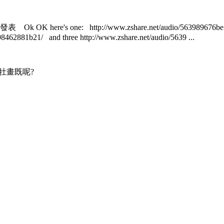
13 發表
Ok OK here's one: http://www.zshare.net/audio/563989676b
98462881b21/ and three http://www.zshare.net/audio/5639 ...
 都牡聲牡畫既呢?