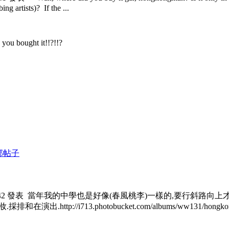
g artists)? If the ...
you bought it!!?!!?
部帖子
:42 發表
當年我的中學也是好像(春風桃李)一樣的,要行斜路向上才
ttp://i713.photobucket.com/albums/ww131/hongkon 