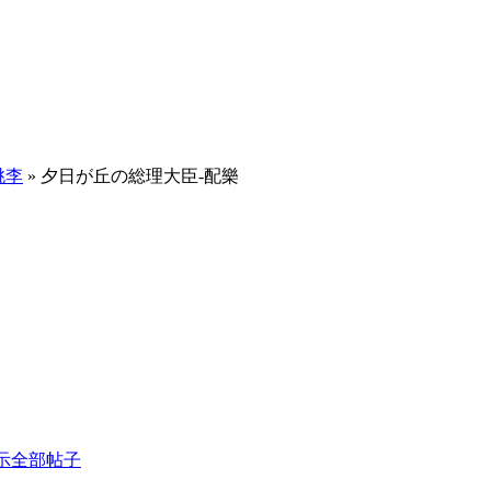
桃李
» 夕日が丘の総理大臣-配樂
示全部帖子