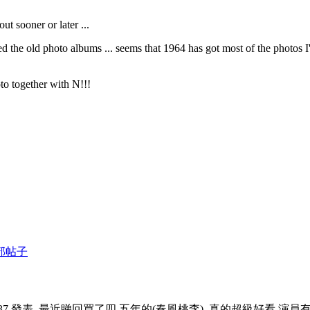
out sooner or later ...
 the old photo albums ... seems that 1964 has got most of the photos I'v
to together with N!!!
部帖子
1:37 發表
最近睇回買了四,五年的(春風桃李)..真的超級好看.演員有(