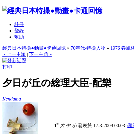
註冊
登錄
幫助
經典日本特撮●動畫●卡通回憶
»
70年代-特撮人物
»
1976 春風
‹‹ 上一主題
|
下一主題 ››
打印
夕日が丘の総理大臣-配樂
Kendama
#
1
大
中
小
發表於 17-3-2009 00:03
顯