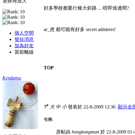
老餅再造人
好多學校都要行條大斜路 ... 咁即係邊間?
ar_虎 都可能有好多 secret admirers!
個人空間
發短消息
加為好友
當前離線
TOP
Kendama
#
7
大
中
小
發表於 22-8-2009 12:36
顯示全
引用:
原帖由
hongkongman
於 22-8-2009 01