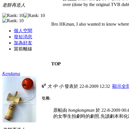
over (done by the original TVB dubbin
老餅再造人
Bro HKman, I also wanted to know where 
個人空間
發短消息
加為好友
當前離線
TOP
Kendama
#
6
大
中
小
發表於 22-8-2009 12:32
顯示全
引用:
原帖由
hongkongman
於 22-8-2009 00
的女學生拍劇時的劇照.先讀劇本和化妝.採排和在演出.h