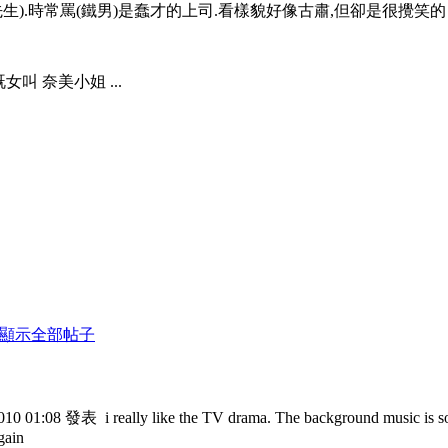
生).時常罵(鐵男)是蠢才的上司.看樣貌好像古肅,但卻是很攪笑的 .
女叫 奈美小姐 ...
顯示全部帖子
010 01:08 發表
i really like the TV drama. The background music is s
gain