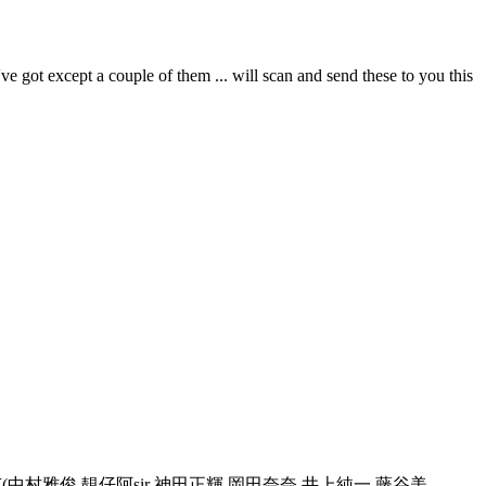
e got except a couple of them ... will scan and send these to you this
中村雅俊,靚仔阿sir 神田正輝,岡田奈奈,井上純一,藤谷美