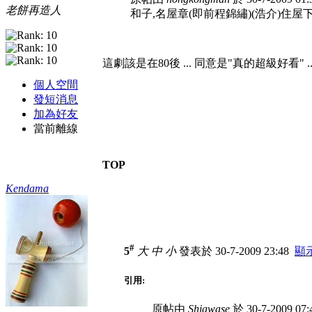
老餅再造人
和子,名屋章(即前程錦繡)(浩介)住屋
這劇該是在80後 ... 同意是"真的超級好看" ... which
個人空間
發短消息
加為好友
當前離線
TOP
Kendama
#
5
大
中
小
發表於 30-7-2009 23:48
顯
引用:
原帖由
Shiawase
於 30-7-2009 0