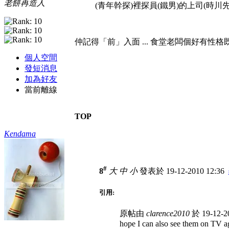
老餅再造人
(青年幹探)裡探員(鐵男)的上司(時川先
仲記得「前」入面 ... 食堂老闆個好有性格既
個人空間
發短消息
加為好友
當前離線
TOP
Kendama
#
8
大
中
小
發表於 19-12-2010 12:36
引用:
原帖由
clarence2010
於 19-12-2
hope I can also see them on TV a