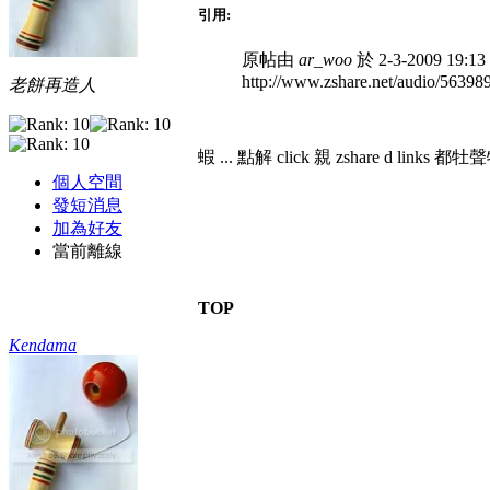
引用:
原帖由
ar_woo
於 2-3-2009 19:
http://www.zshare.net/audio/56398
老餅再造人
蝦 ... 點解 click 親 zshare d links
個人空間
發短消息
加為好友
當前離線
TOP
Kendama