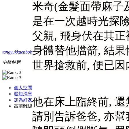
米奇(金髮面帶麻子
是在一次越時光探險
父親, 飛身伏在其正
身體替他擋箭, 結果
tangyukkuenbob
世界搶救前, 便已因內
中級餅迷
個人空間
發短消息
他在床上臨終前, 還
加為好友
當前離線
請別告訴爸爸, 亦幫我照