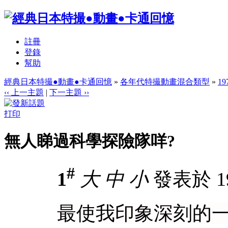
註冊
登錄
幫助
經典日本特撮●動畫●卡通回憶
»
各年代特撮動畫混合類型
»
1
‹‹ 上一主題
|
下一主題 ››
打印
無人睇過科學探險隊咩?
#
1
大
中
小
發表於 19-
最使我印象深刻的一