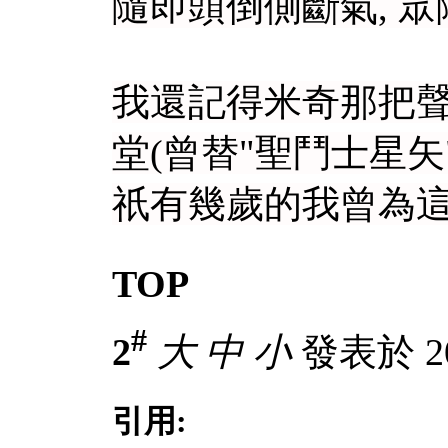
隨即頭倒側斷氣, 眾隊
我還記得米奇那把聲
堂(曾替"聖鬥士星矢
祇有幾歲的我曾為這
TOP
#
2
大
中
小
發表於 20-
引用: