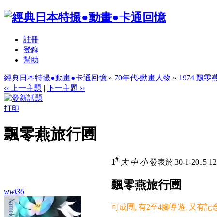
註冊
登錄
幫助
經典日本特撮●動畫●卡通回憶
»
70年代-動畫人物
»
1974 飄零
‹‹ 上一主題
|
下一主題 ››
打印
飄零燕旅行圑
#
1
大
中
小
發表於 30-1-2015 1
飄零燕旅行圑
wwl36
可成圑, 有2至4腳導遊, 又有記念品