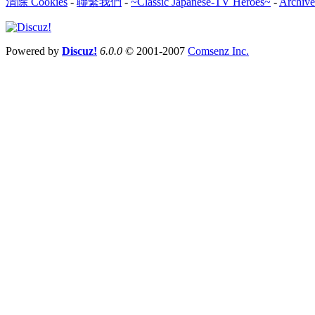
清除 Cookies
-
聯繫我們
-
~Classic Japanese-TV Heroes~
-
Archive
Powered by
Discuz!
6.0.0
© 2001-2007
Comsenz Inc.