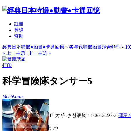
註冊
登錄
幫助
經典日本特撮●動畫●卡通回憶
»
各年代特撮動畫混合類型
»
1
‹‹ 上一主題
|
下一主題 ››
打印
科学冒険隊タンサー5
Machbaron
#
1
大
中
小
發表於 4-9-2012 22:07
顯示
引用: