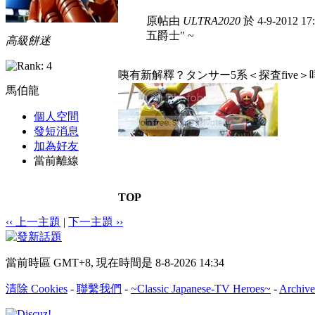
原帖由
ULTRA2020
於 4-9-2012 1
五爵士" ~
高級餅迷
咦有新解釋？タンサー5系＜探査five＞
馬伯龍
個人空間
發短消息
加為好友
當前離線
TOP
‹‹ 上一主題
|
下一主題 ››
當前時區 GMT+8, 現在時間是 8-8-2026 14:34
清除 Cookies
-
聯繫我們
-
~Classic Japanese-TV Heroes~
-
Archive