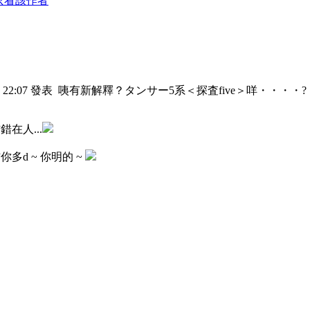
只看該作者
2 22:07 發表
咦有新解釋？タンサー5系＜探査five＞咩・・・・?
在人...
信你多d ~ 你明的 ~