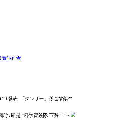
只看該作者
16:59 發表
「タンサー」係乜黎架??
, 即是 "科学冒険隊 五爵士" ~