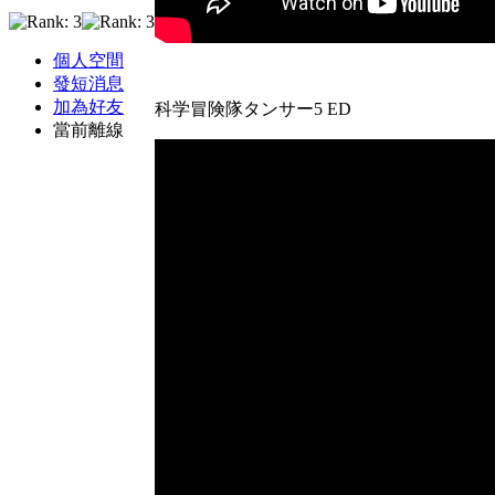
個人空間
發短消息
加為好友
科学冒険隊タンサー5 ED
當前離線