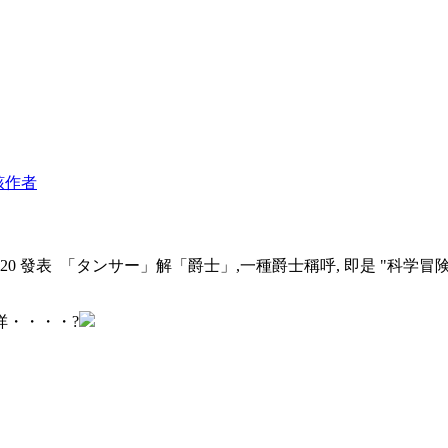
該作者
7:20 發表
「タンサー」解「爵士」,一種爵士稱呼, 即是 "科学冒険隊
咩・・・・?