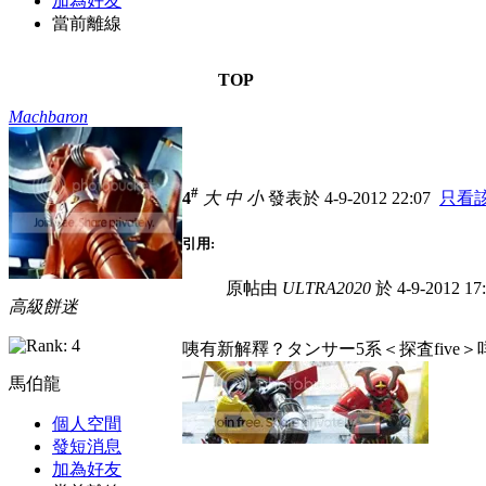
加為好友
當前離線
TOP
Machbaron
#
4
大
中
小
發表於 4-9-2012 22:07
只看
引用:
原帖由
ULTRA2020
於 4-9-2012 1
高級餅迷
咦有新解釋？タンサー5系＜探査five＞
馬伯龍
個人空間
發短消息
加為好友