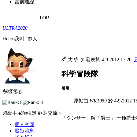
當前離線
TOP
ULTRA2020
Hello 我叫 “超人”
#
3
大
中
小
發表於 4-9-2012 17:20
科学冒険隊
引用:
餅壇元老
原帖由
WK1959
於 4-9-2012 
超級手塚治虫迷 歡迎交流 ~
「タンサー」解「爵士」,一種爵士稱呼
個人空間
發短消息