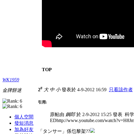
TOP
WK1959
#
2
大
中
小
發表於 4-9-2012 16:59
只看該作者
金牌餅迷
引用:
原帖由
鋼郎
於 2-9-2012 15:25 發表
科学冒
個人空間
EDhttp://www.youtube.com/watch?v=H8J
發短消息
加為好友
「タンサー」係乜黎架??