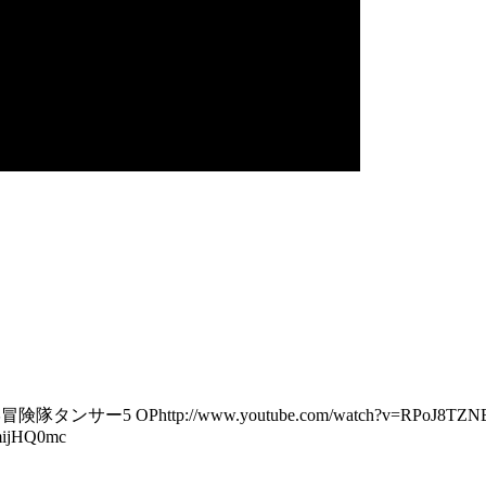
険隊タンサー5 OPhttp://www.youtube.com/watch?v=RPo
mijHQ0mc