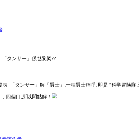
者
表
「タンサー」係乜黎架??
0 發表
「タンサー」解「爵士」,一種爵士稱呼, 即是 "科学冒険隊 五
口，四個口,所以問點解！