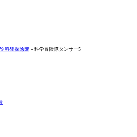
979 科學探險隊
» 科学冒険隊タンサー5
者