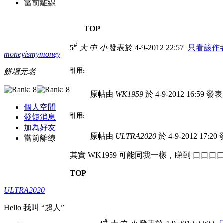
當前離線
TOP
#
5
大
中
小
發表於 4-9-2012 22:57
只看該作
moneyismymoney
引用:
餅壇元老
原帖由
WK1959
於 4-9-2012 16:59 發
個人空間
引用:
發短消息
加為好友
原帖由
ULTRA2020
於 4-9-2012 17:2
當前離線
其實 WK1959
可能同我一樣，睇到 口口口
TOP
ULTRA2020
Hello 我叫 “超人”
#