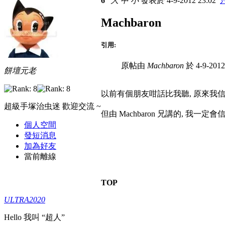
6
大
中
小
發表於 4-9-2012 23:02
Machbaron
引用:
原帖由
Machbaron
於 4-9-201
餅壇元老
以前有個朋友咁話比我聽, 原來我信錯
超級手塚治虫迷 歡迎交流 ~
但由 Machbaron 兄講的, 我一定會
個人空間
發短消息
加為好友
當前離線
TOP
ULTRA2020
Hello 我叫 “超人”