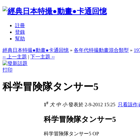
註冊
登錄
幫助
經典日本特撮●動畫●卡通回憶
»
各年代特撮動畫混合類型
»
1
‹‹ 上一主題
|
下一主題 ››
打印
科学冒険隊タンサー5
#
1
大
中
小
發表於 2-9-2012 15:25
只看該作
科学冒険隊タンサー5
科学冒険隊タンサー5 OP