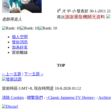
#
1
大
中
小
發表於 30-1-2011 2
謝謝
屠龍機關兄資料
再次
老餅再造人
個人空間
發短消息
加為好友
當前離線
TOP
‹‹ 上一主題
|
下一主題 ››
當前時區 GMT+8, 現在時間是 10-8-2026 01:12
清除 Cookies
-
聯繫我們
-
~Classic Japanese-TV Heroes~
-
Archive