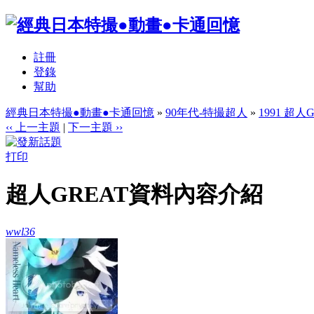
註冊
登錄
幫助
經典日本特撮●動畫●卡通回憶
»
90年代-特撮超人
»
1991 超人Gr
‹‹ 上一主題
|
下一主題 ››
打印
超人GREAT資料內容介紹
wwl36