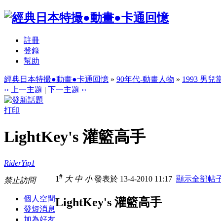
註冊
登錄
幫助
經典日本特撮●動畫●卡通回憶
»
90年代-動畫人物
»
1993 男
‹‹ 上一主題
|
下一主題 ››
打印
LightKey's 灌籃高手
RiderYip1
#
1
大
中
小
發表於 13-4-2010 11:17
顯示全部帖
禁止訪問
個人空間
LightKey's 灌籃高手
發短消息
加為好友