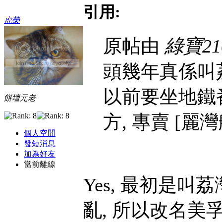
引用:
虎榮
原帖由
綠寶21
頭幾年真係叫荔
以前要坐地鐵
餅壇元老
方, 專賣 [麗
個人空間
發短消息
加為好友
當前離線
Yes, 最初是
亂, 所以改名美