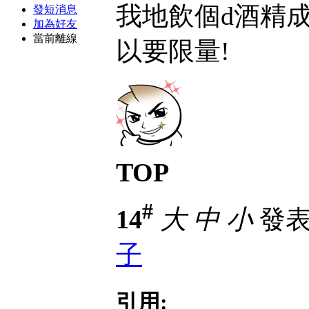
我地飲個d酒精成
發短消息
加為好友
當前離線
以要限量!
TOP
#
14
大
中
小
發表於
子
引用: