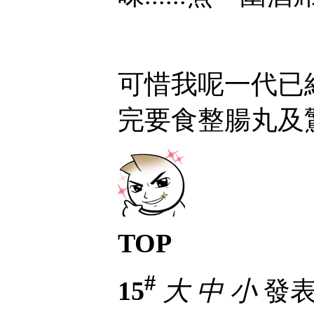
可惜我呢一代已
完要食整腸丸及
TOP
#
15
大
中
小
發表於