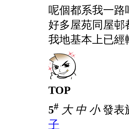
呢個都系我一路
好多屋苑同屋邨
我地基本上已經
TOP
#
5
大
中
小
發表於 
子