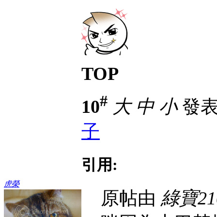
TOP
#
10
大
中
小
發表於
子
引用:
虎榮
原帖由
綠寶21