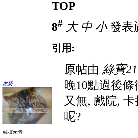
TOP
#
8
大
中
小
發表於 
引用:
原帖由
綠寶21
晚10點過後條
虎榮
又無, 戲院, 
呢?
餅壇元老