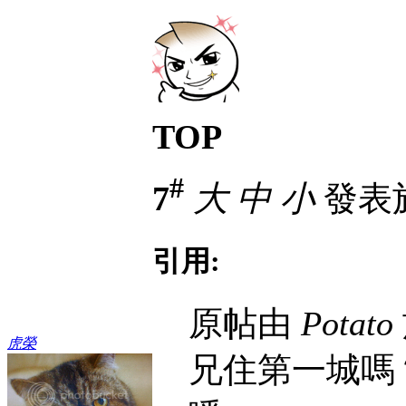
TOP
#
7
大
中
小
發表於 
引用:
原帖由
Potato
虎榮
兄住第一城嗎