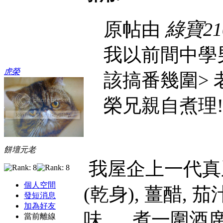
原帖由
綠寶21
我以前間中學
虎榮
該搞番幾圍> 
榮兄親自煮理!
餅壇元老
我屋企上一代真系
個人空間
(乾身), 薑醋,
發短消息
加為好友
味......煮一圍
當前離線