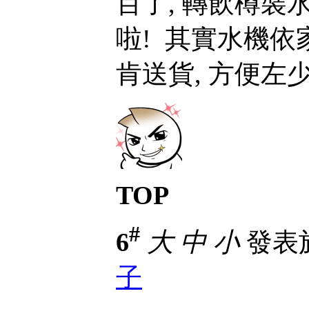
百了, 轉飲樽裝
啦!
其實水機依家
肯送貨, 方便左
TOP
#
6
大
中
小
發表於 
子