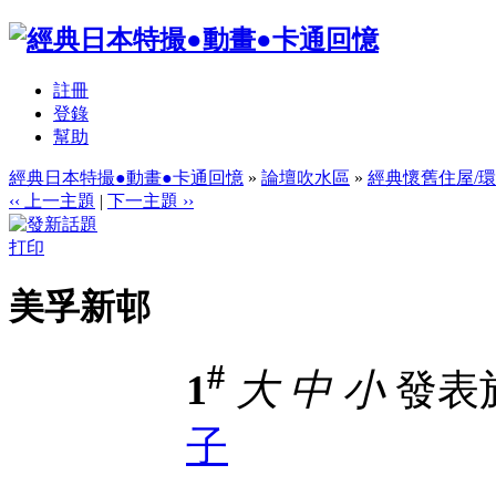
註冊
登錄
幫助
經典日本特撮●動畫●卡通回憶
»
論壇吹水區
»
經典懷舊住屋/
‹‹ 上一主題
|
下一主題 ››
打印
美孚新邨
#
1
大
中
小
發表於 
子