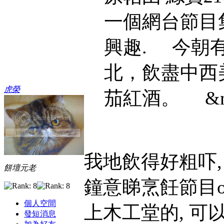
一個網台節目
興趣. 今朝
北，飲盡中西
虎榮
茄紅酒。 &nb 
我地飲得好粗吓,
餅壇元老
鐘意睇烹飪節目o
個人空間
上木工堂的, 可
發短消息