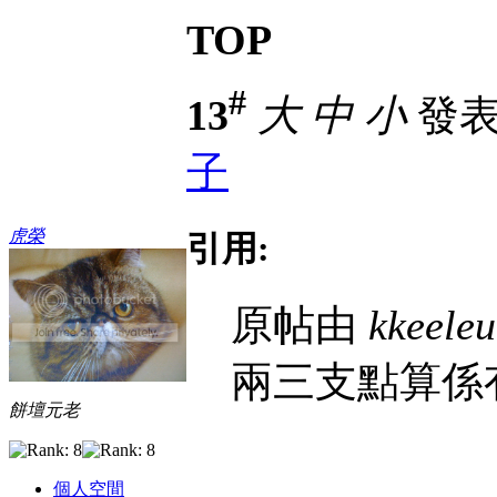
TOP
#
13
大
中
小
發表於
子
虎榮
引用:
原帖由
kkeele
兩三支點算係有
餅壇元老
個人空間