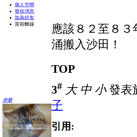
個人空間
發短消息
加為好友
當前離線
應該８２至８３
涌搬入沙田！
TOP
#
3
大
中
小
發表於 
虎榮
子
引用: