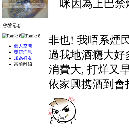
咪因為上巴禁
餅壇元老
非也! 我唔系煙
個人空間
過我地酒癮大好
發短消息
加為好友
當前離線
消費大, 打烊又
依家興携酒到會打