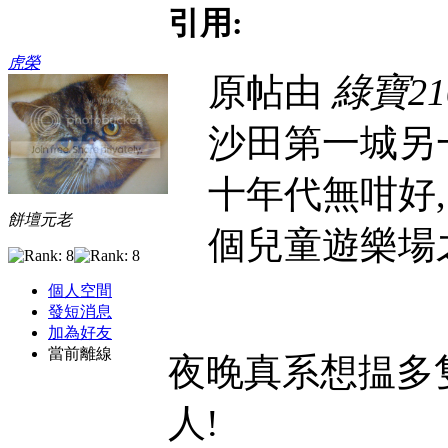
引用:
虎榮
原帖由
綠寶21
沙田第一城另
十年代無咁好,
餅壇元老
個兒童遊樂場之
個人空間
發短消息
加為好友
當前離線
夜晚真系想揾多隻
人!