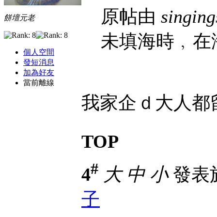
原帖由
singing
餅壇元老
未填海時﹐在
個人空間
發短消息
加為好友
當前離線
我家企ｄ大人都
TOP
#
4
大
中
小
發表於 
子