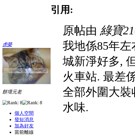
引用:
原帖由
綠寶21
我地係85年左
虎榮
城新淨好多, 
火車站. 最差
全部外圍大裝
餅壇元老
水味.
個人空間
發短消息
加為好友
當前離線