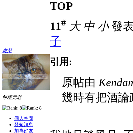
TOP
#
11
大
中
小
發表於
子
虎榮
引用:
原帖由
Kenda
幾時有把酒論
餅壇元老
個人空間
發短消息
加為好友