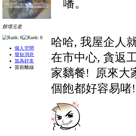
噃。
餅壇元老
哈哈, 我屋企人
個人空間
在市中心, 貪返
發短消息
加為好友
當前離線
家黐餐!
原來大家
個飽都好容易啫