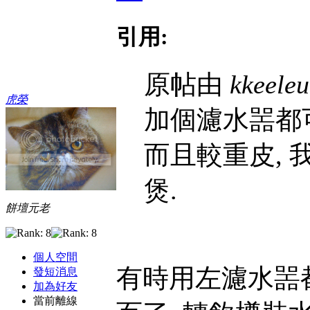
引用:
原帖由
kkeele
虎榮
加個濾水噐都可
而且較重皮, 
煲.
餅壇元老
個人空間
有時用左濾水噐
發短消息
加為好友
當前離線