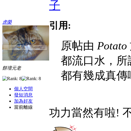
子
虎榮
引用:
原帖由
Potato
都流口水，所
餅壇元老
都有幾成真傳
個人空間
發短消息
加為好友
當前離線
功力當然有啦! 