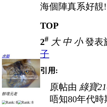
海個陣真系好靚
TOP
#
2
大
中
小
發表於 
子
虎榮
引用:
原帖由
綠寶21
餅壇元老
唔知80年代