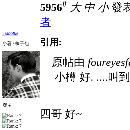
#
5956
大
中
小
發表於
者
inabottle
引用:
小薯 / 榛子包
原帖由
foureyesf
小樽 好. ...
版主
四哥 好~