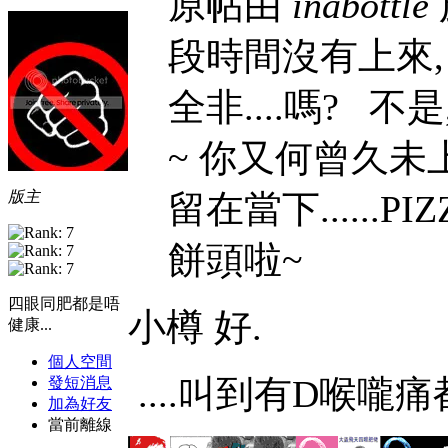
原帖由
inabottle
段時間沒有上來, 
全非....嗎? 不
~ 你又何曾久未
版主
留在當下......
餅頭啦~
四眼同肥都是唔
小樽
好.
健康...
個人空間
....叫到有D喉嚨
發短消息
加為好友
當前離線