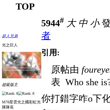
TOP
#
5944
大
中
小
發表
者
超人兄弟
光之巨人
引用:
原帖由
foureye
表
Who she is?
超級版主
你打錯字咋o下化~...
M78星雲光之國彩虹光
隊隊長