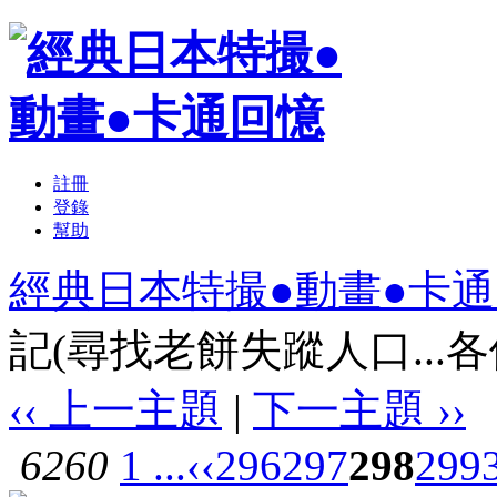
註冊
登錄
幫助
經典日本特撮●動畫●卡
記(尋找老餅失蹤人口...各位
‹‹ 上一主題
|
下一主題 ››
6260
1 ...
‹‹
296
297
298
299