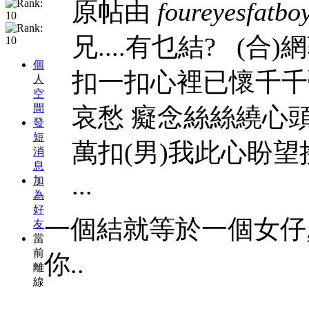
原帖由
foureyesfatbo
兄....有乜結? (
個
扣一扣心裡已懷千千
人
空
間
哀愁 癡念絲絲繞心
發
短
萬扣(男)我此心盼望
消
息
...
加
為
好
一個結就等於一個女仔
友
當
前
你..
離
線