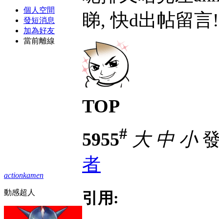
個人空間
睇, 快d出帖留言
發短消息
加為好友
當前離線
TOP
#
5955
大
中
小
發表
者
actionkamen
動感超人
引用: