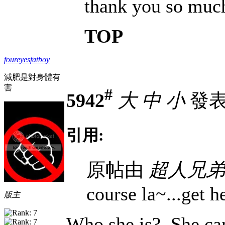
thank you so muc
TOP
foureyesfatboy
減肥是對身體有
害
#
5942
大
中
小
發表於
引用:
原帖由
超人兄弟
course la~...get h
版主
Who she is? She ca