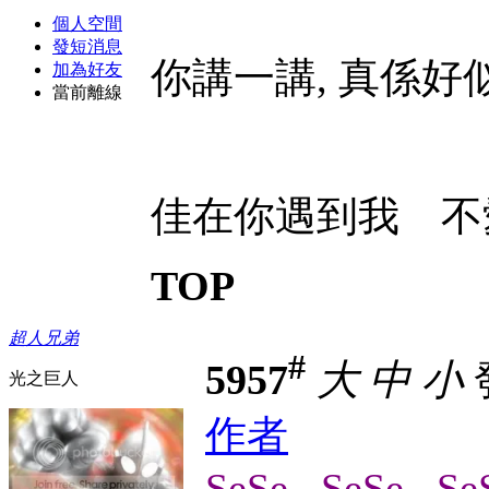
個人空間
發短消息
你講一講, 真係好
加為好友
當前離線
佳在你遇到我 不
TOP
超人兄弟
#
5957
大
中
小
發
光之巨人
作者
SeSe...SeSe...SeS