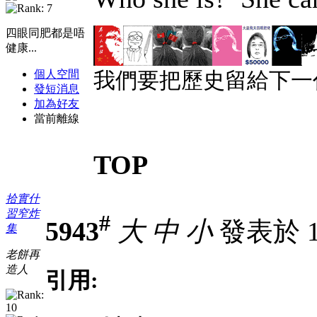
四眼同肥都是唔
健康...
個人空間
我們要把歷史留給下一
發短消息
加為好友
當前離線
TOP
拾實什
習窄炸
#
5943
大
中
小
發表於 14
集
老餅再
造人
引用: