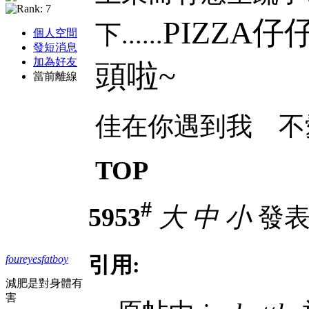
PIZZA
下......
個人空間
發短消息
加為好友
頭啦~
當前離線
佳在你遇到我 不
TOP
#
5953
大
中
小
發表於
引用:
foureyesfatboy
減肥是對身體有
害