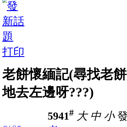
打印
老餅懷緬記(尋找老餅失
地去左邊呀???)
#
5941
大
中
小
發表