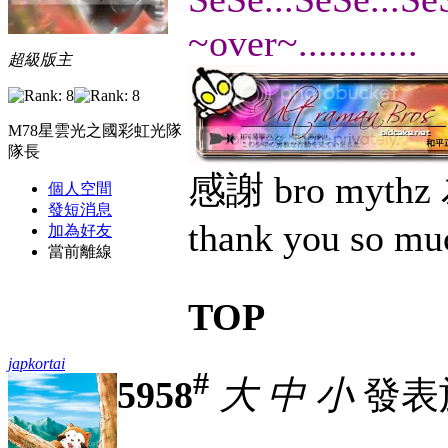
~over~............
超級版主
M78星雲光之國彩虹光隊
隊長
感謝 bro myt
個人空間
發短消息
thank you so mu
加為好友
當前離線
TOP
japkortai
#
5958
大
中
小
發表於 