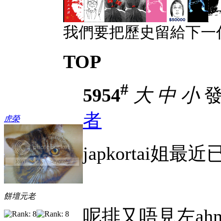
我們要把歷史留給下一
TOP
#
5954
大
中
小
發表
者
虎榮
japkortai姐
餅壇元老
呢排又唔見左ah