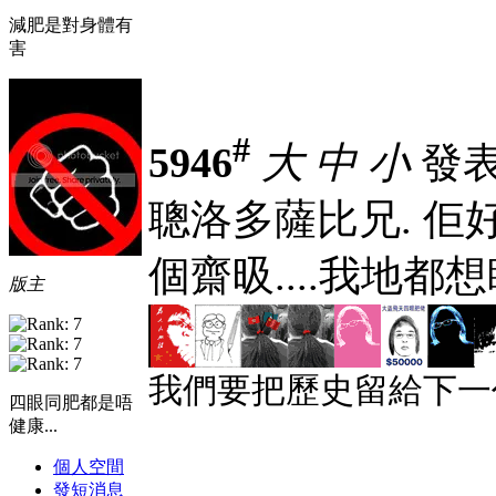
減肥是對身體有
害
#
5946
大
中
小
發表於
聰洛多薩比兄. 佢
個齋昅....我地都
版主
我們要把歷史留給下一
四眼同肥都是唔
健康...
個人空間
發短消息