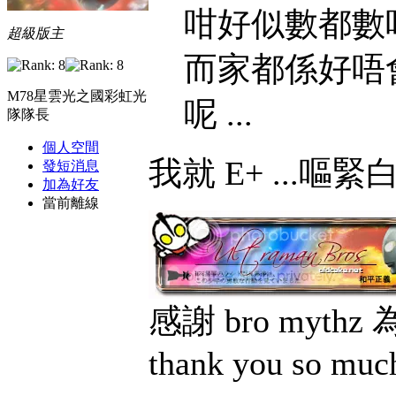
咁好似數都數唔掂咁
超級版主
而家都係好唔
M78星雲光之國彩虹光
呢 ...
隊隊長
個人空間
我就 E+ ...嘔緊白泡
發短消息
加為好友
當前離線
感謝 bro myt
thank you so muc