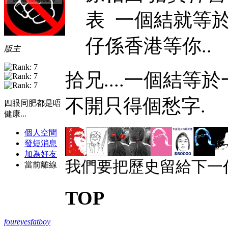
表
一個結就等於
仔係香港等你..
版主
拾兄....一個結等
不開只得個愁字.
四眼同肥都是唔
健康...
個人空間
發短消息
加為好友
我們要把歷史留給下一
當前離線
TOP
foureyesfatboy