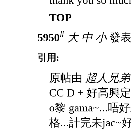
TOP
#
5950
大
中
小
發表於
引用:
原帖由
超人兄弟
CC D + 好高興
o黎 gama~..
格...計完未jac