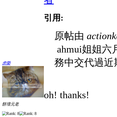
引用:
原帖由
action
ahmui姐姐
務中交代過近
虎榮
oh! thanks!
餅壇元老