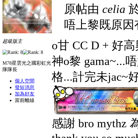
原帖由
celia
於 
唔上黎既原因有
超級版主
o甘 CC D + 
神o黎 gama~.
M78星雲光之國彩虹光
隊隊長
格...計完未jac
個人空間
發短消息
加為好友
當前離線
感謝 bro myt
thank you so muc