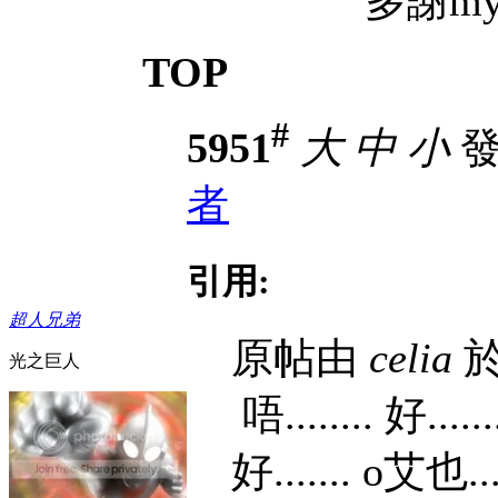
多謝mythz
TOP
#
5951
大
中
小
發表
者
引用:
超人兄弟
原帖由
celia
於 
光之巨人
唔........ 好.......
好....... o艾