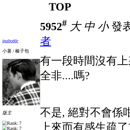
TOP
#
5952
大
中
小
發表於
者
inabottle
小薯 / 榛子包
有一段時間沒有上來
全非....嗎?
不是, 絕對不會係咁
版主
上來而有感生疏了?