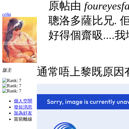
原帖由
foureyesf
celia
聰洛多薩比兄. 
好得個齋昅....
通常唔上黎既原因有
版主
個人空間
發短消息
加為好友
當前離線