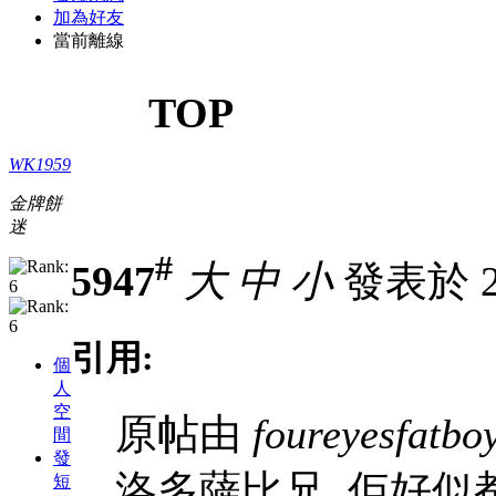
加為好友
當前離線
TOP
WK1959
金牌餅
迷
#
5947
大
中
小
發表於 24
引用:
個
人
空
原帖由
foureyesfatbo
間
發
洛多薩比兄. 佢好似
短