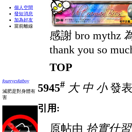
個人空間
發短消息
加為好友
當前離線
感謝 bro myt
thank you so muc
TOP
foureyesfatboy
#
5945
大
中
小
發表於
減肥是對身體有
害
引用:
原帖由
拾實什習