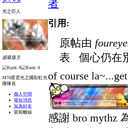
者
超人兄弟
光之巨人
引用:
原帖由
foureye
表
個心仍在別處.
超級版主
of course la~...ge
M78星雲光之國彩虹光
隊隊長
個人空間
發短消息
加為好友
當前離線
感謝 bro myt