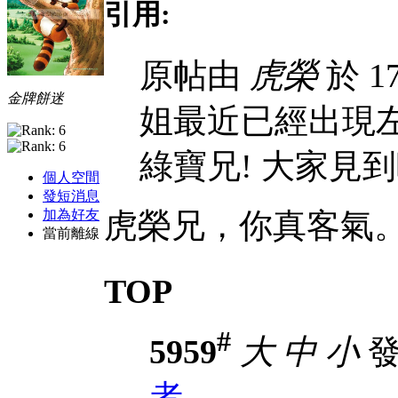
引用:
原帖由
虎榮
於 17
金牌餅迷
姐最近已經出現左
綠寶兄! 大家見到
個人空間
發短消息
加為好友
虎榮兄，你真客氣
當前離線
TOP
#
5959
大
中
小
發表
者