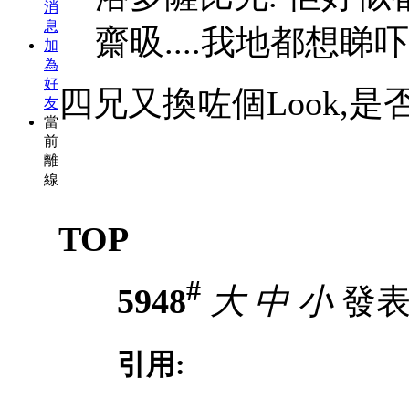
消
息
齋昅....我地都想睇
加
為
好
四兄又換咗個Look,
友
當
前
離
線
TOP
#
5948
大
中
小
發表於
引用: