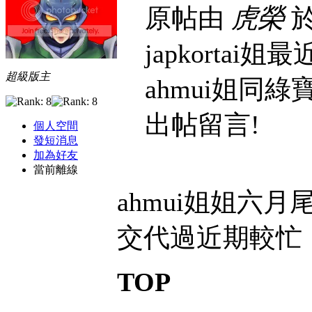
原帖由
虎榮
於
japkorta
超級版主
ahmui姐同綠
出帖留言!
個人空間
發短消息
加為好友
當前離線
ahmui姐姐六
交代過近期較忙
TOP