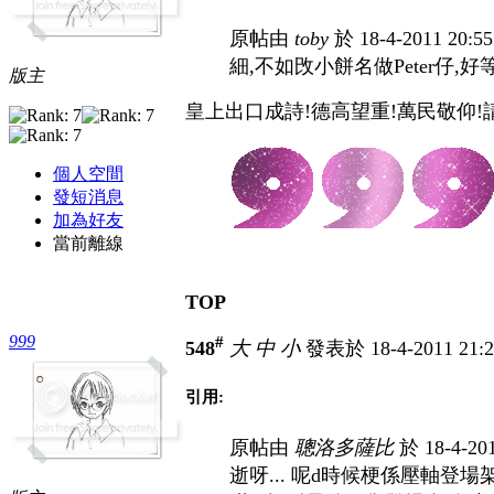
原帖由
toby
於 18-4-2011 20:
細,不如攺小餅名做Peter仔,
版主
皇上出口成詩!德高望重!萬民敬仰!請
個人空間
發短消息
加為好友
當前離線
TOP
999
#
548
大
中
小
發表於 18-4-2011 21:
引用:
原帖由
聰洛多薩比
於 18-4-20
逝呀... 呢d時候梗係壓軸登場架