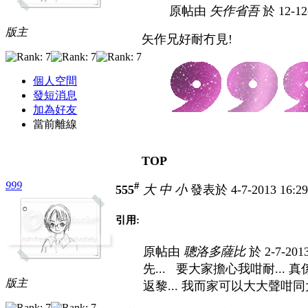
原帖由
矢作省吾
於 12-12
版主
矢作兄好耐冇見!
個人空間
發短消息
加為好友
當前離線
TOP
999
#
555
大
中
小
發表於 4-7-2013 16:2
引用:
原帖由
聰洛多薩比
於 2-7-201
先... 要大家擔心我咁耐... 
版主
返黎... 我而家可以大大聲咁同大家講