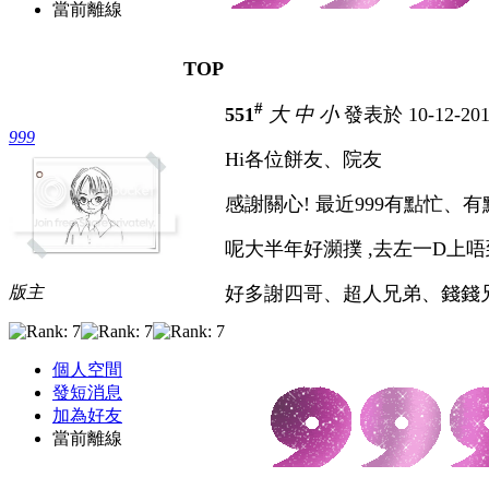
當前離線
TOP
#
551
大
中
小
發表於 10-12-201
999
Hi各位餅友、院友
感謝關心! 最近999有點忙、有
呢大半年好瀕撲
,去左一D上唔到
版主
好多謝四哥、超人兄弟、錢錢兄、
個人空間
發短消息
加為好友
當前離線