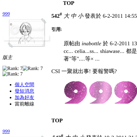
TOP
999
#
542
大
中
小
發表於 6-2-2011 14:5
引用:
原帖由
inabottle
於 6-2-2011 
cc... celia...ss... sh
版主
著"等"....等× ...
CSI
一聚就出事!
要報警嗎?
個人空間
發短消息
加為好友
當前離線
TOP
999
#