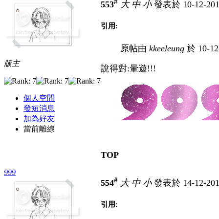
#
553
大
中
小
發表於 10-12-201
引用:
原帖由
kkeeleung
於 10-12
版主
說得對:暈遊!!!
個人空間
發短消息
加為好友
當前離線
TOP
999
#
554
大
中
小
發表於 14-12-201
引用: