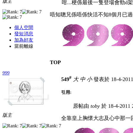
版主
咁...梗係最後一隻登場會勁d架
唔知聰兄係唔係快活不知8個月已過
個人空間
發短消息
加為好友
當前離線
TOP
999
#
549
大
中
小
發表於 18-4-2011
引用:
原帖由
toby
於 18-4-2011
版主
全靠皇上胸懷大志及心中那一团充滿