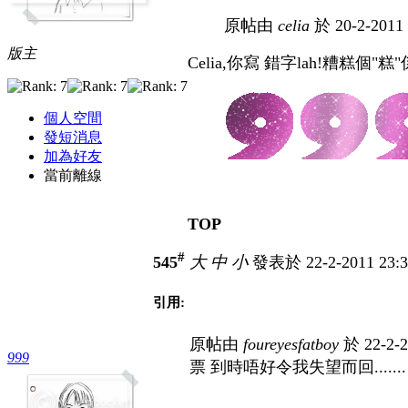
原帖由
celia
於 20-2-2011
版主
Celia,你寫 錯字lah!糟糕個"
個人空間
發短消息
加為好友
當前離線
TOP
#
545
大
中
小
發表於 22-2-2011 23:
引用:
原帖由
foureyesfatboy
於 22-2-
999
票 到時唔好令我失望而回.......