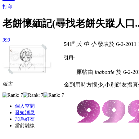
打印
老餅懷緬記(尋找老餅失蹤人口...
999
#
541
大
中
小
發表於 6-2-2011 
引用:
原帖由
inabottle
於 6-2-20
版主
金到用時方恨少,小別餅友揾真
個人空間
發短消息
加為好友
當前離線