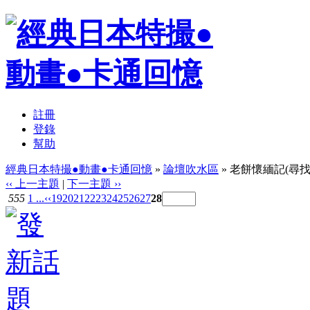
註冊
登錄
幫助
經典日本特撮●動畫●卡通回憶
»
論壇吹水區
» 老餅懷緬記(尋找
‹‹ 上一主題
|
下一主題 ››
555
1 ...
‹‹
19
20
21
22
23
24
25
26
27
28