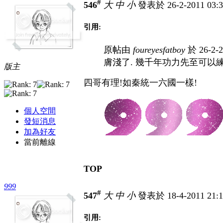
#
546
大
中
小
發表於 26-2-2011 03:
引用:
原帖由
foureyesfatboy
於 26-2-
膚淺了. 幾千年功力先至可以練成
版主
四哥有理!如秦統一六國一樣!
個人空間
發短消息
加為好友
當前離線
TOP
999
#
547
大
中
小
發表於 18-4-2011 21:
引用: