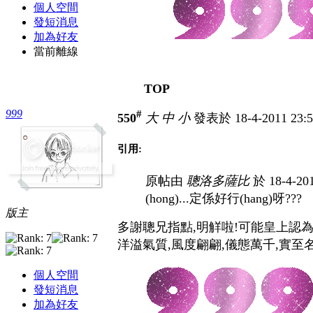
個人空間
發短消息
加為好友
當前離線
TOP
999
#
550
大
中
小
發表於 18-4-2011 23:
引用:
原帖由
聰洛多薩比
於 18-4-20
(hong)...定係好行(hang)呀???
版主
多謝聰兄指點,明觧啦!可能皇上認為
洋溢氣質,風度翩翩,儀態萬千,實至名
個人空間
發短消息
加為好友