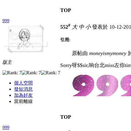
TOP
999
#
552
大
中
小
發表於 10-12-201
引用:
原帖由
moneyismymoney
於
版主
Sorry呀$$sir,响台北miss左你tim
個人空間
發短消息
加為好友
當前離線
TOP
999