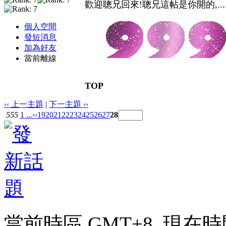
歡迎聰兄回來!聰兄這帖是你開的,..
個人空間
發短消息
加為好友
當前離線
TOP
‹‹ 上一主題
|
下一主題 ››
555
1 ...
‹‹
19
20
21
22
23
24
25
26
27
28
當前時區 GMT+8, 現在時間是 