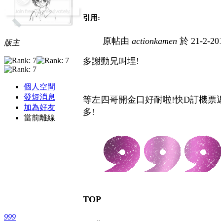
引用:
原帖由
actionkamen
於 21-2-20
版主
多謝動兄叫埋!
個人空間
發短消息
等左四哥開金口好耐啦!快D訂機票返o黎!
加為好友
多!
當前離線
TOP
999