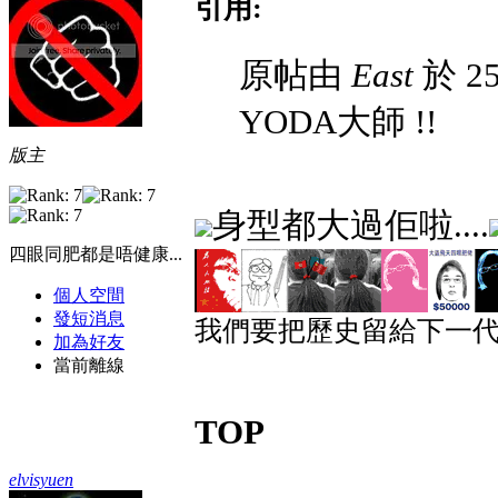
引用:
原帖由
East
於 25
YODA大師 !!
版主
身型都大過佢啦....
四眼同肥都是唔健康...
個人空間
發短消息
我們要把歷史留給下一代
加為好友
當前離線
TOP
elvisyuen