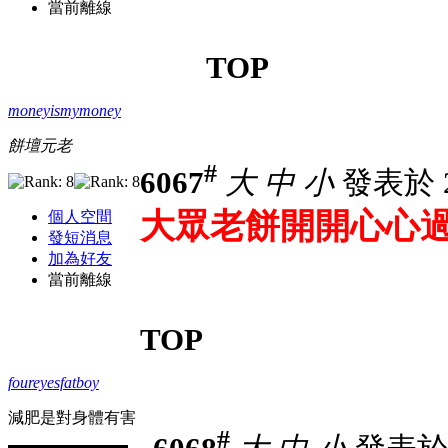
當前離線
TOP
moneyismymoney
餅壇元老
#
6067
大
中
小
發表於 23
大眾老餅開開心心
個人空間
發短消息
加為好友
當前離線
TOP
foureyesfatboy
減肥是對身體有害
#