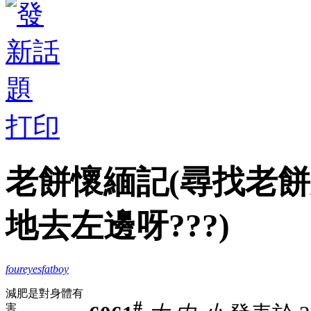
打印
老餅懷緬記(尋找老餅失
地去左邊呀???)
foureyesfatboy
減肥是對身體有
#
害