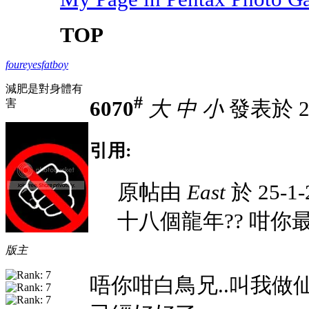
TOP
foureyesfatboy
減肥是對身體有
#
害
6070
大
中
小
發表於 25
引用:
原帖由
East
於 25-1-
十八個龍年?? 咁你最
版主
唔你咁白鳥兄..叫我做仙人