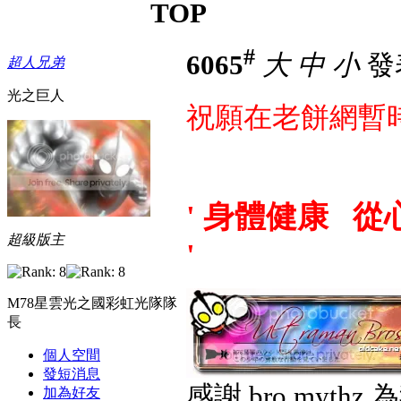
TOP
#
6065
大
中
小
發表
超人兄弟
光之巨人
祝願在老餅網暫時
' 身體健康 從
超級版主
'
M78星雲光之國彩虹光隊隊
長
個人空間
發短消息
感謝 bro myth
加為好友