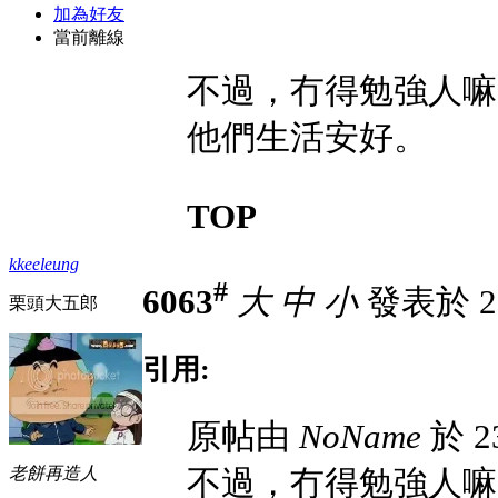
加為好友
當前離線
不過，冇得勉強人嘛
他們生活安好。
TOP
kkeeleung
#
6063
大
中
小
發表於 23-
栗頭大五郎
引用:
原帖由
NoName
於 23
老餅再造人
不過，冇得勉強人嘛