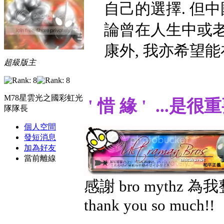
自己的選擇. 但中
論曾在人生中或老
康外, 我亦希望
超級版主
M78星雲光之國彩虹光
' 惜 緣 ' ...是
隊隊長
個人空間
發短消息
加為好友
當前離線
感謝 bro mythz 
thank you so much!!