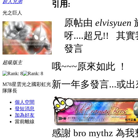
超人兄弟
引用:
光之巨人
原帖由
elvisyuen
於
呀....超兄!!
發言
超級版主
哦~~~原來如此
！
新一年多發言...或
M78星雲光之國彩虹光
隊隊長
個人空間
發短消息
加為好友
當前離線
感謝 bro mythz 