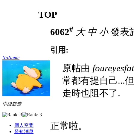
TOP
#
6062
大
中
小
發表於 
引用:
NoName
原帖由
foureyesfa
常都有提自己..
走時也阻不了.
中級餅迷
正常啦。
個人空間
發短消息