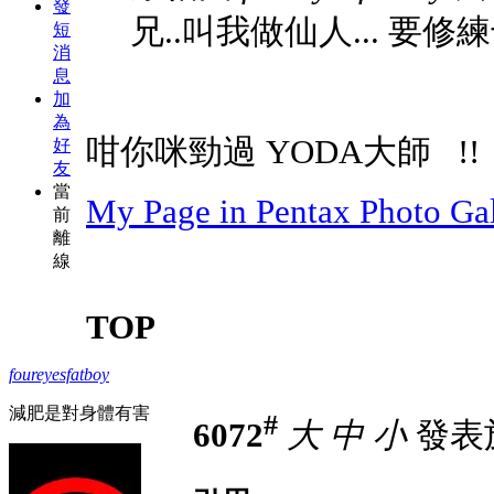
發
兄..叫我做仙人... 要修
短
消
息
加
為
咁你咪勁過 YODA大師
!!
好
友
當
My Page in Pentax Photo Gal
前
離
線
TOP
foureyesfatboy
減肥是對身體有害
#
6072
大
中
小
發表於 