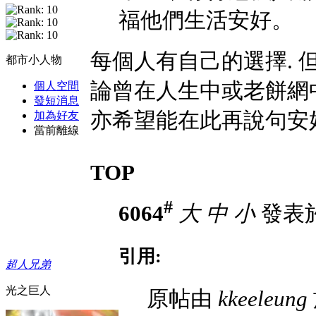
福他們生活安好。
每個人有自己的選擇. 但
都市小人物
論曾在人生中或老餅網中相
個人空間
發短消息
亦希望能在此再說句安好
加為好友
當前離線
TOP
#
6064
大
中
小
發表於 
引用:
超人兄弟
光之巨人
原帖由
kkeeleung