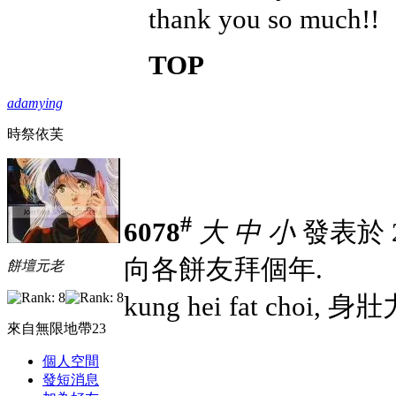
thank you so much!!
TOP
adamying
時祭依芙
#
6078
大
中
小
發表於 27
向各餅友拜個年.
餅壇元老
kung hei fat choi, 身
來自無限地帶23
個人空間
發短消息