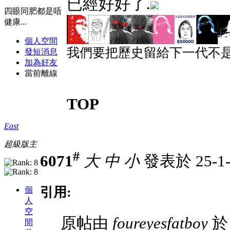
已經好好了.
四眼同肥都是唔
健康...
個人空間
我們要把歷史留給下一代不是
發短消息
加為好友
當前離線
TOP
East
超級版主
#
6071
大
中
小
發表於 25-1-
引用:
個
人
空
原帖由
foureyesfatboy
於 
間