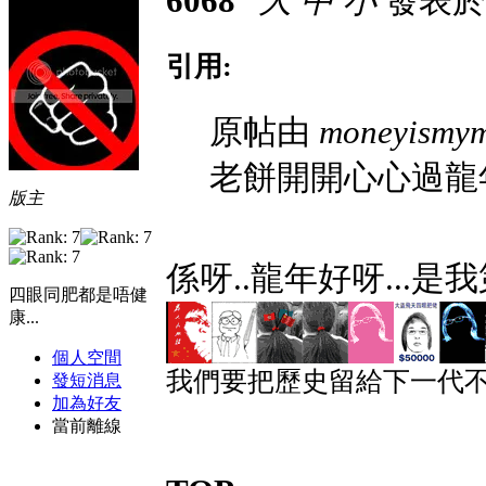
6068
大
中
小
發表於 2
引用:
原帖由
moneyismy
老餅開開心心過龍
版主
係呀..龍年好呀...
四眼同肥都是唔健
康...
個人空間
我們要把歷史留給下一代不
發短消息
加為好友
當前離線