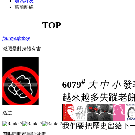
加為好友
當前離線
TOP
foureyesfatboy
減肥是對身體有害
#
6079
大
中
小
發表
越來越多失蹤老餅友.
版主
我們要把歷史留給下一
四眼同肥都是唔健康...