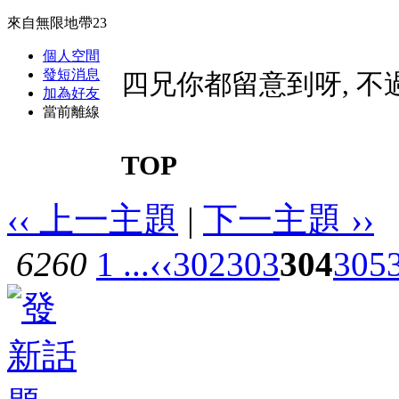
來自無限地帶23
個人空間
發短消息
四兄你都留意到呀, 不
加為好友
當前離線
TOP
‹‹ 上一主題
|
下一主題 ››
6260
1 ...
‹‹
302
303
304
305