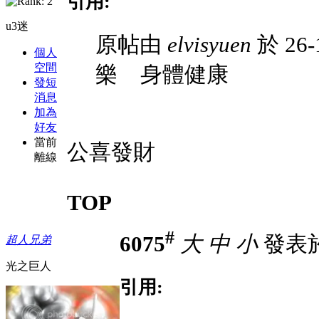
引用:
u3迷
原帖由
elvisyuen
於 26-
個人
空間
樂 身體健康
發短
消息
加為
好友
當前
公喜發財
離線
TOP
#
6075
大
中
小
發表於 
超人兄弟
光之巨人
引用: