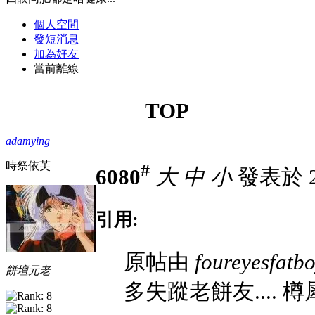
個人空間
發短消息
加為好友
當前離線
TOP
adamying
時祭依芙
#
6080
大
中
小
發表於 22
引用:
原帖由
foureyesfatb
餅壇元老
多失蹤老餅友.... 樽犀