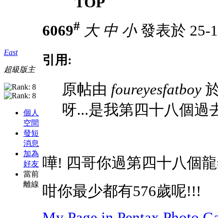
TOP
#
6069
大
中
小
發表於 25-1-
East
引用:
超級版主
原帖由
foureyesfatboy
於 
呀...是我第四十八個
個人
空間
發短
消息
加為
嘩! 四哥你過第四十八個龍
好友
當前
離線
咁你最少都有576歲呢!!!
My Page in Pentax Photo Ga