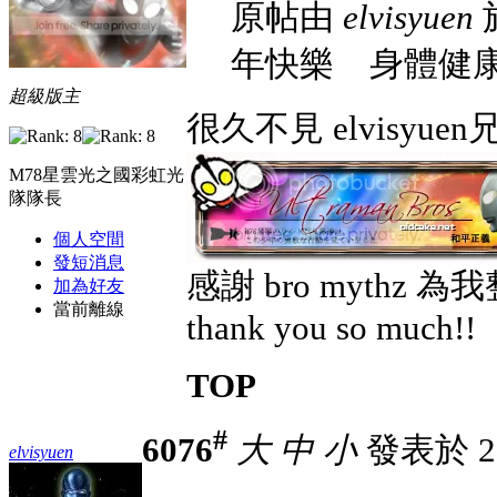
原帖由
elvisyuen
於
年快樂 身體健
超級版主
很久不見 elvisyuen
M78星雲光之國彩虹光
隊隊長
個人空間
發短消息
感謝 bro mythz 
加為好友
當前離線
thank you so much!!
TOP
#
6076
大
中
小
發表於 26-
elvisyuen