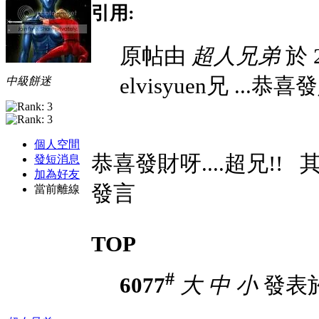
引用:
原帖由
超人兄弟
於 2
elvisyuen兄 ...恭
中級餅迷
個人空間
恭喜發財呀....超兄!!
其
發短消息
加為好友
發言
當前離線
TOP
#
6077
大
中
小
發表於 