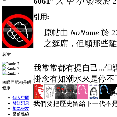
6061
大
中
小
發表於 23-
引用:
原帖由
NoName
於 22
之筵席，但願那些離
版主
我常常都有提自己...但
掛念有如潮水來是停不
四眼同肥都是唔
健康...
個人空間
我們要把歷史留給下一代不是
發短消息
加為好友
當前離線