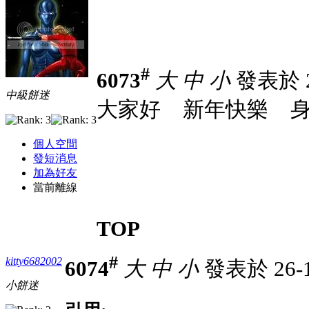
#
6073
大
中
小
發表於 26
中級餅迷
大家好
新年快樂
身
個人空間
發短消息
加為好友
當前離線
TOP
#
kitty6682002
6074
大
中
小
發表於 26-1
小餅迷