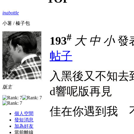
inabottle
小薯 / 榛子包
#
193
大
中
小
發表於
帖子
入黑後又不知去到幾
版主
d響呢版再見
佳在你遇到我 
個人空間
發短消息
加為好友
當前離線