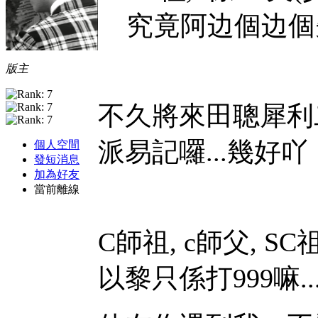
究竟阿边個边個
版主
不久將來田聰犀利
派易記囉...幾好吖
個人空間
發短消息
加為好友
當前離線
C師祖, c師父, SC祖, 
以黎只係打999嘛