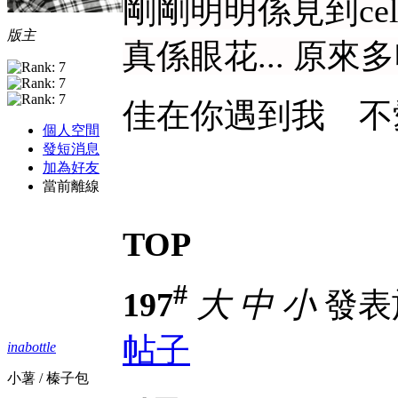
剛剛明明係見到celia
版主
真係眼花... 原
佳在你遇到我 不
個人空間
發短消息
加為好友
當前離線
TOP
#
197
大
中
小
發表於 
帖子
inabottle
小薯 / 榛子包