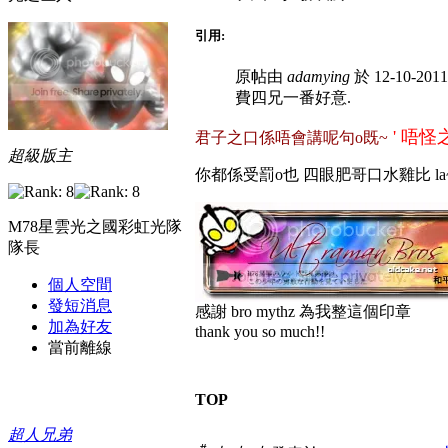
引用:
原帖由
adamying
於 12-10-201
費四兄一番好意.
' 唔怪
君子之口係唔會講呢句o既~
超級版主
你都係受罰o也 四眼肥哥口水雞比 la
M78星雲光之國彩虹光隊
隊長
個人空間
發短消息
感謝 bro mythz 為我整這個印章
加為好友
thank you so much!!
當前離線
TOP
超人兄弟