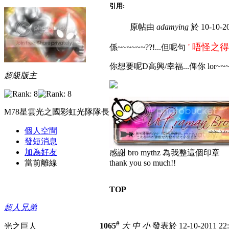
引用:
原帖由
adamying
於 10-10-2
' 唔怪之得
係~~~~~~??!...但呢句
你想要呢D高興/幸福...俾你 lor~~
超級版主
M78星雲光之國彩虹光隊隊長
個人空間
發短消息
加為好友
感謝 bro mythz 為我整這個印章
當前離線
thank you so much!!
TOP
超人兄弟
#
1065
大
中
小
發表於 12-10-2011 22
光之巨人