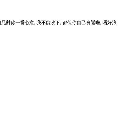
兄對你一番心意, 我不能收下, 都係你自己食返啦, 唔好浪