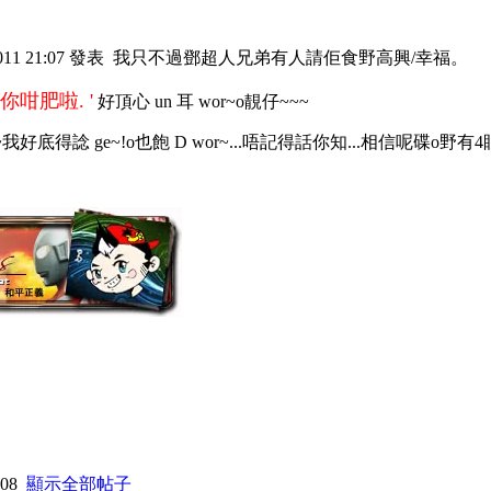
011 21:07 發表
我只不過鄧超人兄弟有人請佢食野高興/幸福。
你咁肥啦. '
好頂心 un 耳 wor~o靚仔~~~
~我好底得諗 ge~!o也飽 D wor~...唔記得話你知...相信呢碟o野有4眼
:08
顯示全部帖子