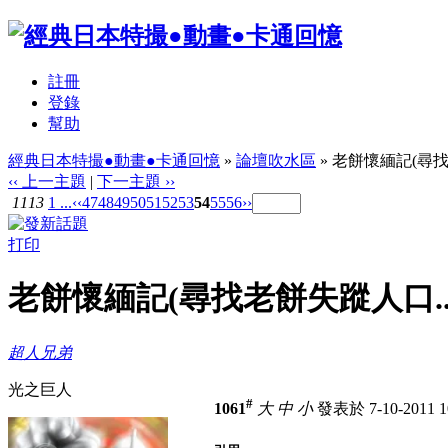
註冊
登錄
幫助
經典日本特撮●動畫●卡通回憶
»
論壇吹水區
» 老餅懷緬記(尋找
‹‹ 上一主題
|
下一主題 ››
1113
1 ...
‹‹
47
48
49
50
51
52
53
54
55
56
››
打印
老餅懷緬記(尋找老餅失蹤人口...
超人兄弟
光之巨人
#
1061
大
中
小
發表於 7-10-2011 1