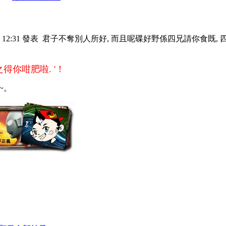
1 12:31 發表
君子不奪別人所好, 而且呢碟好野係四兄請你食既, 四
之得你咁肥啦. '！
~。