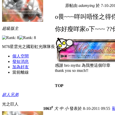
原帖由
adamying
於 7-10-20
o畏~~~咩叫唔怪之得
你好瘦咩家o下~~~
??
超級版主
M78星雲光之國彩虹光隊隊長
個人空間
發短消息
感謝 bro mythz 為我整這個印章
加為好友
thank you so much!!
當前離線
TOP
超人兄弟
光之巨人
#
1063
大
中
小
發表於 8-10-2011 09:55