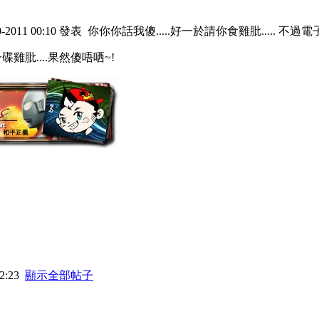
-2011 00:10 發表
你你你話我傻.....好一於請你食雞肶..... 不過
碟雞肶....果然傻唔哂~!
2:23
顯示全部帖子