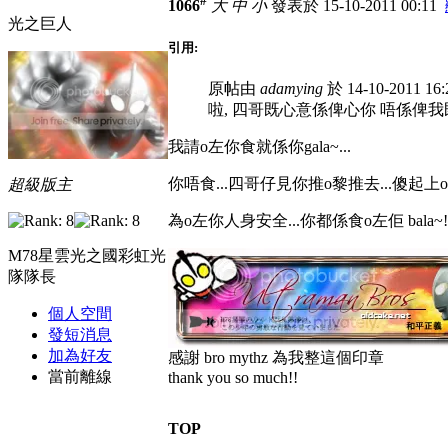
#
1066
大
中
小
發表於 15-10-2011 00:11
光之巨人
引用:
原帖由
adamying
於 14-10-2011 1
啦, 四哥既心意係俾心你 唔係俾我既我呀, 
我請o左你食就係你gala~...
你唔食...四哥仔見你推o黎推去...傻起上o黎.
超級版主
為o左你人身安全...你都係食o左佢 bala~!
M78星雲光之國彩虹光
隊隊長
個人空間
發短消息
加為好友
感謝 bro mythz 為我整這個印章
當前離線
thank you so much!!
TOP