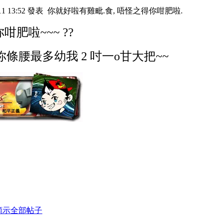
11 13:52 發表
你就好啦有雞毗.食, 唔怪之得你咁肥啦.
你咁肥啦~~~
??
你條腰最多幼我 2 吋一o甘大把~~
顯示全部帖子