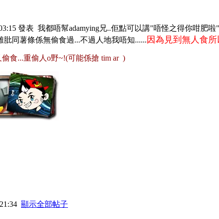
 03:15 發表
我都唔幫adamying兄..佢點可以講"唔怪之得你咁肥啦
因為見到無人食所以
肶同薯條係無偷食過...不過人地我唔知......
...重偷人o野~!(可能係搶 tim ar
)
21:34
顯示全部帖子