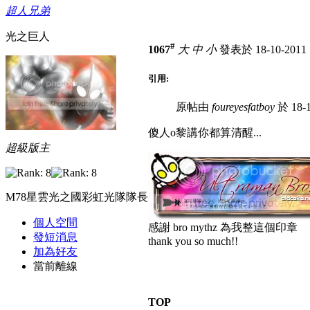
超人兄弟
光之巨人
#
1067
大
中
小
發表於 18-10-2011 
引用:
原帖由
foureyesfatboy
於 18-1
傻人o黎講你都算清醒...
超級版主
M78星雲光之國彩虹光隊隊長
個人空間
感謝 bro mythz 為我整這個印章
發短消息
thank you so much!!
加為好友
當前離線
TOP