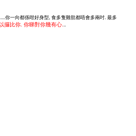
"....你一向都係咁好身型, 食多隻雞肶都唔會多兩吋. 最多
攞比你. 你睇對你幾有心.
..