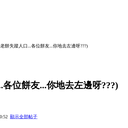
老餅失蹤人口...各位餅友...你地去左邊呀???)
各位餅友...你地去左邊呀???)
0:52
顯示全部帖子