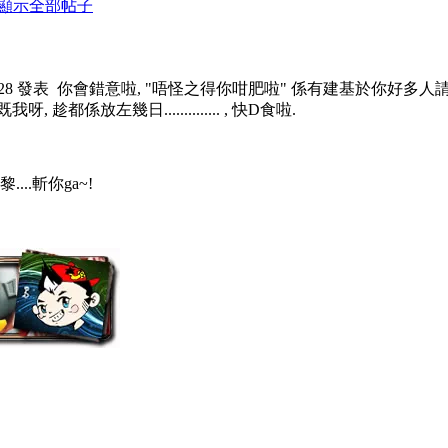
顯示全部帖子
6:28 發表
你會錯意啦, "唔怪之得你咁肥啦" 係有建基於你好多人請你食野
趁都係放左幾日.............. , 快D食啦.
...斬你ga~!