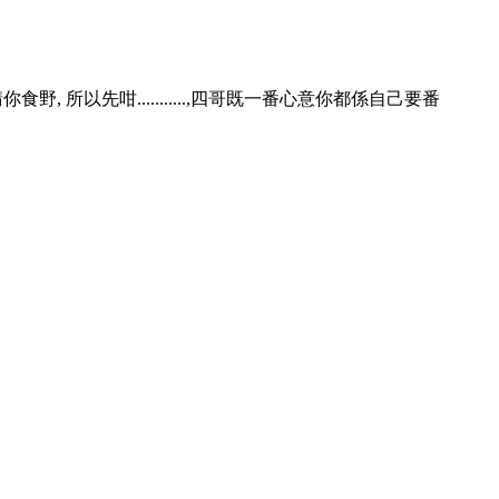
, 所以先咁...........,四哥既一番心意你都係自己要番