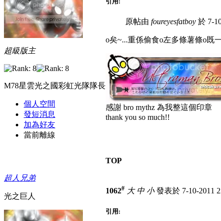
引用:
原帖由
foureyesfatboy
於 7-10
o矣~...重係偷食o左多條薯條o既一
超級版主
M78星雲光之國彩虹光隊隊長
個人空間
感謝 bro mythz 為我整這個印章
發短消息
thank you so much!!
加為好友
當前離線
TOP
超人兄弟
#
1062
大
中
小
發表於 7-10-2011 2
光之巨人
引用: