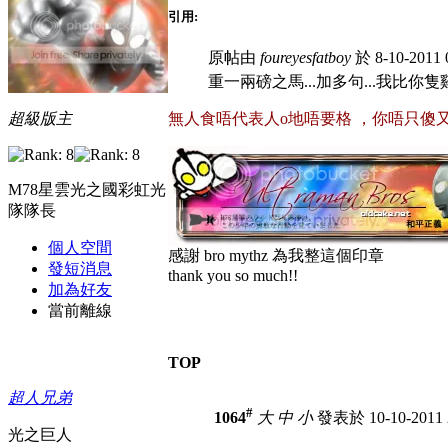
引用:
原帖由
foureyesfatboy
於 8-10-2011
重一兩磅之馬...加多句...我比你隻雞
超級版主
無人食唔代表人o地唔要格
，你唔只傻又偷食
M78星雲光之國彩虹光
隊隊長
個人空間
感謝 bro mythz 為我整這個印章
發短消息
thank you so much!!
加為好友
當前離線
TOP
超人兄弟
#
1064
大
中
小
發表於 10-10-2011 
光之巨人