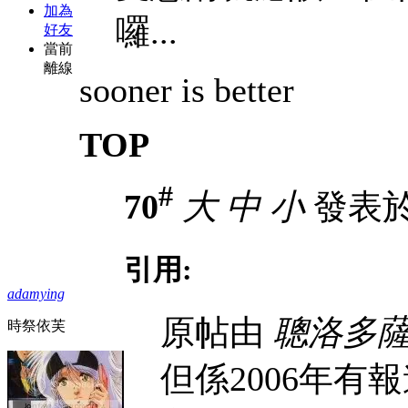
加為
囉...
好友
當前
離線
sooner is better
TOP
#
70
大
中
小
發表於 2
引用:
adamying
原帖由
聰洛多
時祭依芙
但係2006年有報