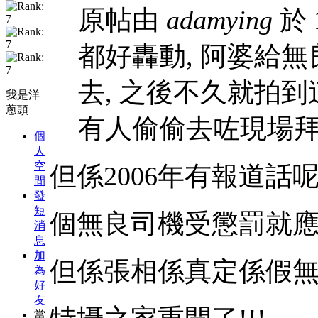
原帖由
adamying
於 1
都好轟動, 阿婆給無
去, 之後不久就拍到
我是洋
蔥頭
有人偷偷去咗現場拜
個
人
空
但係2006年有報道話呢
間
發
短
個無良司機受懲罰就應該
消
息
加
但係張相係真定係假無人
為
好
友
當