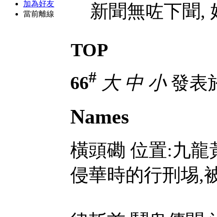
加為好友
新聞無咗下聞, 
當前離線
TOP
#
66
大
中
小
發表於 
Names
橫頭磡 位置:九龍
侵華時的行刑埸,