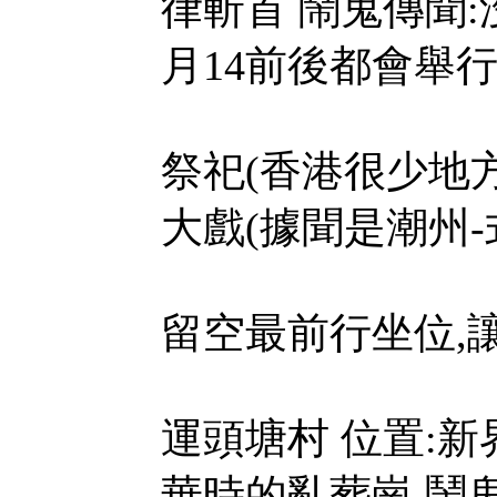
律斬首 鬧鬼傳聞:
月14前後都會舉
祭祀(
香港
很少地方
大戲(據聞是潮州-
留空最前行坐位,讓
運頭塘村 位置:新
華時的亂葬崗 鬧