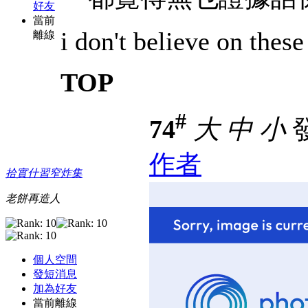
好友
當前
i don't believe on thes
離線
TOP
#
74
大
中
小
發
作者
拾實什習窄炸集
老餅再造人
個人空間
發短消息
加為好友
當前離線