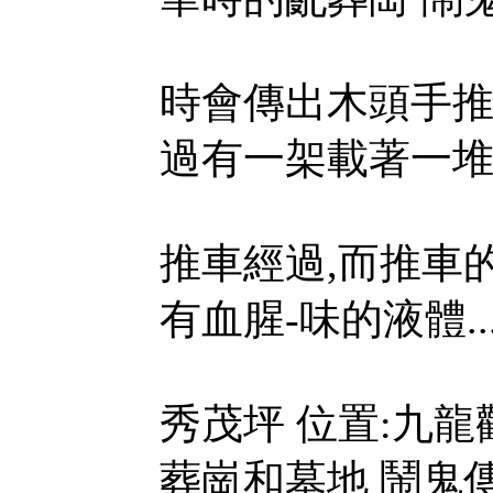
時會傳出木頭手推
過有一架載著一
推車經過,而推車
有血腥-味的液體..
秀茂坪 位置:九龍
葬崗和墓地 鬧鬼