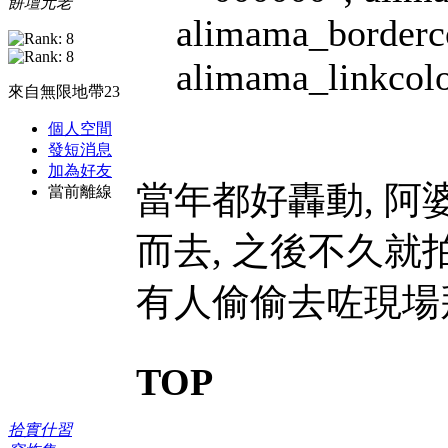
餅壇元老
alimama_borderc
alimama_linkcolo
來自無限地帶23
個人空間
發短消息
加為好友
當年都好轟動, 阿
當前離線
而去, 之後不久就
有人偷偷去咗現場
TOP
拾實什習