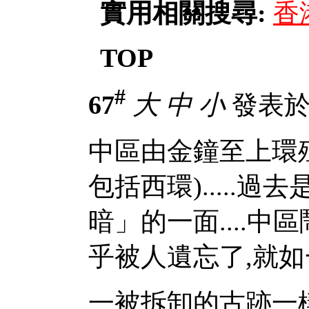
實用相關搜尋:
香
TOP
#
67
大
中
小
發表於 2
中區由金鐘至上環
包括西環).....
暗」的一面....
乎被人遺忘了,就如
一被拆卸的古跡一樣.