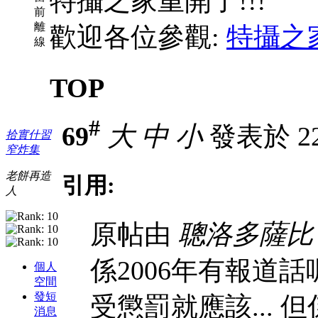
特攝之家重開了!!!
前
離
歡迎各位參觀:
特攝之
線
TOP
#
69
大
中
小
發表於 22-
拾實什習
窄炸集
老餅再造
引用:
人
原帖由
聰洛多薩比
係2006年有報道話
個人
空間
發短
受懲罰就應該...
消息