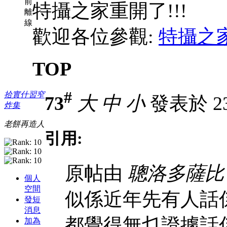
前
特攝之家重開了!!!
離
線
歡迎各位參觀:
特攝之
TOP
#
拾實什習窄
73
大
中
小
發表於 23-
炸集
老餅再造人
引用:
原帖由
聰洛多薩比
個人
空間
似係近年先有人話係假
發短
消息
都覺得無乜證據話係假
加為