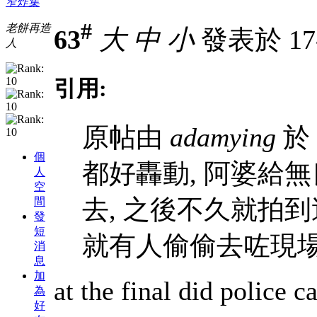
窄炸集
#
老餅再造
63
大
中
小
發表於 17-5
人
引用:
原帖由
adamying
於 
個
都好轟動, 阿婆給
人
空
去, 之後不久就拍到
間
發
短
就有人偷偷去咗現場
消
息
加
at the final did police c
為
好