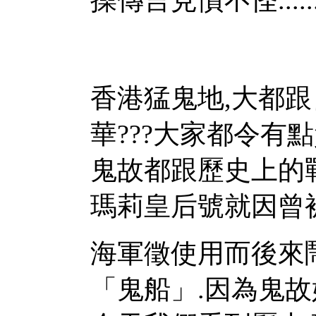
香港猛鬼地,大都
華???大家都令有點
鬼故都跟歷史上的戰
瑪莉皇后號就因曾
海軍徵使用而後來
「鬼船」.因為鬼