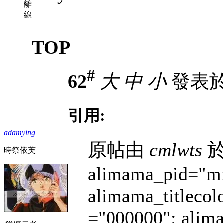
離
線
TOP
#
62
大
中
小
發表於 1
引用:
adamying
原帖由
cmlwts
於 
時祭依芙
alimama_pid="m
alimama_titleco
="000000"; alim