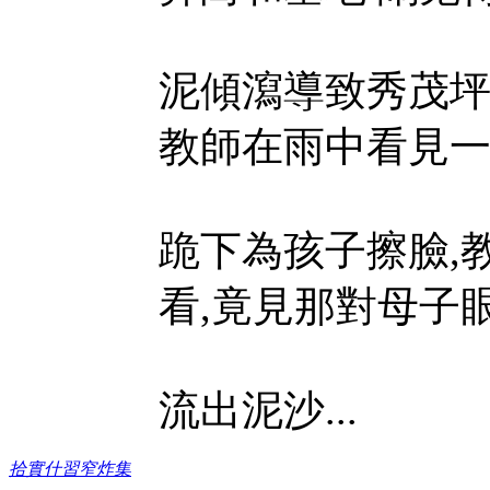
泥傾瀉導致秀茂坪
教師在雨中看見一
跪下為孩子擦臉,
看,竟見那對母子
流出泥沙...
拾實什習窄炸集