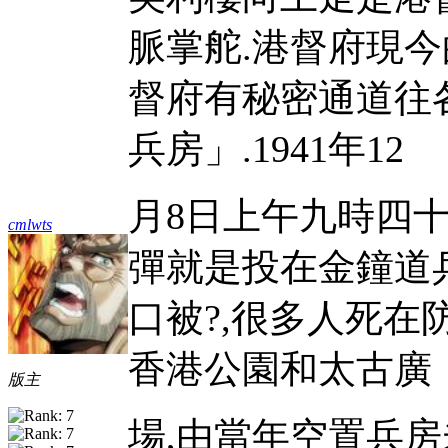
脈掌舵.港督府現
督府有秘密通道往各
兵房」.1941年12
月8日上午九時四十
cmlwts
彈就是投在金鐘道
口被?,很多人死在
香港公園和太古廣
版主
場,由當年空置兵房