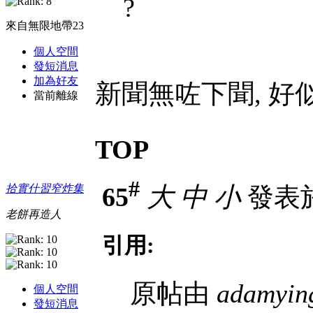
?
來自無限地帶23
個人空間
發短消息
加為好友
新聞無咗下聞, 好
當前離線
TOP
#
65
大
中
小
發表於 
拾實什習窄炸集
老餅再造人
引用:
原帖由
adamyin
個人空間
發短消息