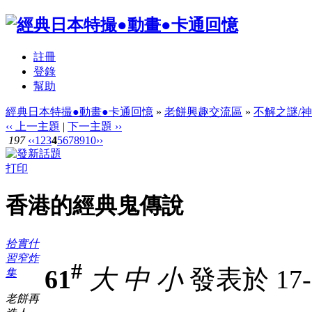
註冊
登錄
幫助
經典日本特撮●動畫●卡通回憶
»
老餅興趣交流區
»
不解之謎/
‹‹ 上一主題
|
下一主題 ››
197
‹‹
1
2
3
4
5
6
7
8
9
10
››
打印
香港的經典鬼傳說
拾實什
習窄炸
#
61
大
中
小
發表於 17-5
集
老餅再