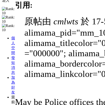
造人
引用:
原帖由
cmlwts
於 17-
alimama_pid="mm_10
個
alimama_titlecolor="
人
空
="000000"; alimama_
間
發
alimama_bordercolor
短
消
alimama_linkcolor="0
息
加
為
好
友
當
May be Police offices t
前