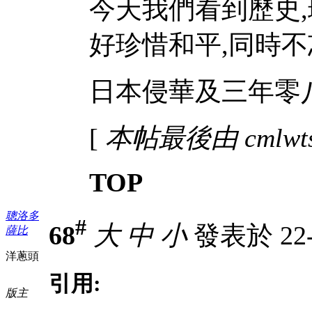
今天我們看到歷史,
好珍惜和平,同時不
日本侵華及三年零八
[
本帖最後由 cmlwts 
TOP
聰洛多
#
68
大
中
小
發表於 22-5
薩比
洋蔥頭
引用:
版主