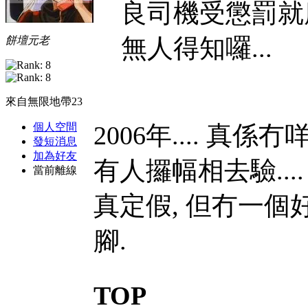
良司機受懲罰就應
無人得知囉...
餅壇元老
來自無限地帶23
個人空間
2006年.... 真係
發短消息
加為好友
有人攞幅相去驗..
當前離線
真定假, 但冇一
腳.
TOP