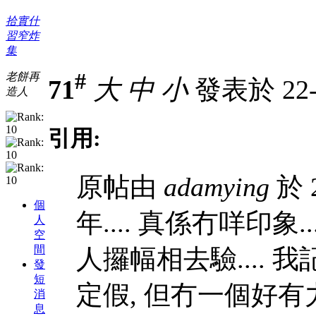
拾實什
習窄炸
集
#
老餅再
71
大
中
小
發表於 22-5
造人
引用:
原帖由
adamying
於 2
個
年.... 真係冇咩印象
人
空
間
人攞幅相去驗....
發
短
定假, 但冇一個好
消
息