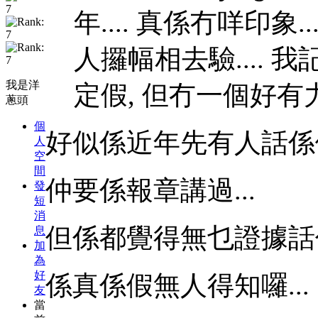
年.... 真係冇咩印象
人攞幅相去驗....
我是洋
定假, 但冇一個好
蔥頭
個
好似係近年先有人話係假.
人
空
間
仲要係報章講過...
發
短
消
但係都覺得無乜證據話係
息
加
為
好
係真係假無人得知囉...
友
當