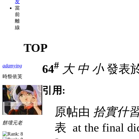
友
當
前
離
線
TOP
#
64
大
中
小
發表於 1
adamying
時祭依芙
引用:
原帖由
拾實什
餅壇元老
表
at the final di