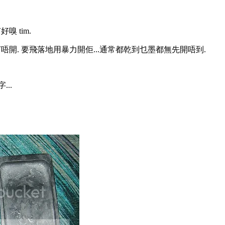
嗅 tim.
打唔開. 要飛落地用暴力開佢...通常都乾到乜墨都無先開唔到.
...