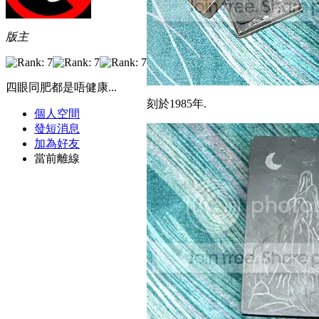
版主
四眼同肥都是唔健康...
刻於1985年.
個人空間
發短消息
加為好友
當前離線