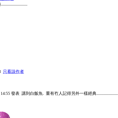
............
13
只看該作者
9 14:55 發表
講到白飯魚. 重有冇人記得另外一樣經典...................