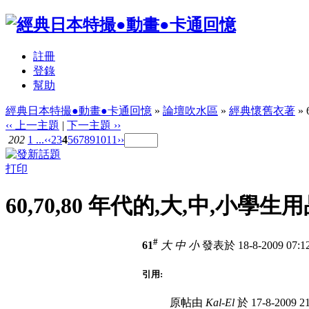
註冊
登錄
幫助
經典日本特撮●動畫●卡通回憶
»
論壇吹水區
»
經典懷舊衣著
»
‹‹ 上一主題
|
下一主題 ››
202
1 ...
‹‹
2
3
4
5
6
7
8
9
10
11
››
打印
60,70,80 年代的,大,中,小學生
#
61
大
中
小
發表於 18-8-2009 07:
引用:
原帖由
Kal-El
於 17-8-2009 