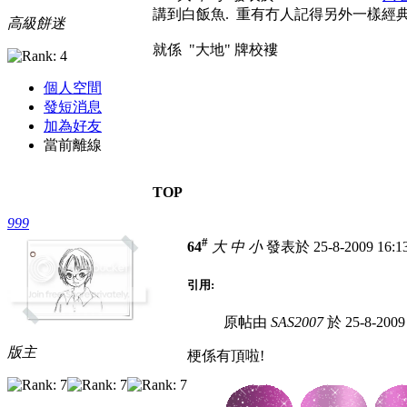
講到白飯魚. 重有冇人記得另外一樣經典.............
高級餅迷
就係 "大地" 牌校褸
個人空間
發短消息
加為好友
當前離線
TOP
999
#
64
大
中
小
發表於 25-8-2009 16:
引用:
原帖由
SAS2007
於 25-8-200
版主
梗係有頂啦!