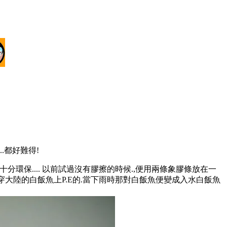
...都好難得!
環保....
以前試過沒有膠擦的時候.,便用兩條象膠條放在一
大陸的白飯魚上P.E的.當下雨時那對白飯魚便變成入水白飯魚