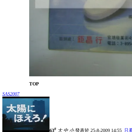
TOP
SAS2007
#
63
大
中
小
發表於 25-8-2009 14:55
只