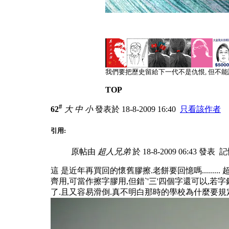
我們要把歷史留給下一代不是仇恨, 但不
TOP
#
62
大
中
小
發表於 18-8-2009 16:40
只看該作者
引用:
原帖由
超人兄弟
於 18-8-2009 06:43 發表
記憶
這 是近年再買回的懷舊膠擦.老餅要回憶嗎.........
超
齊用,可當作擦字膠用,但錯`'三'四個字還可以,若字
了.且又容易滑倒.真不明白那時的學校為什麼要規