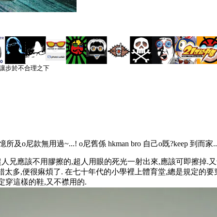
能讓步於不合理之下
所及o尼款無用過~...! o尼舊係 hkman bro 自己o既?keep 到而家.
人兄應該不用膠擦的,超人用眼的死光一射出來,應該可即擦掉.又十分
錯太多,便很痳煩了.
在七十年代的小學裡上體育堂,總是規定的要穿
定穿這樣的鞋,又不襟用的.