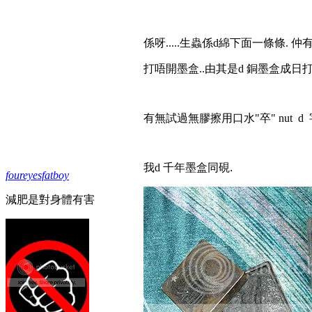
係呀.....生蟲係d綿下面一條條. 仲有好
打唔開墨盒..由其是d 銅墨盒成日
有無試過無膠
擦用口水"卒" nut d 字
我d 千年
墨盒同硯.
foureyesfatboy
減肥是對身體有害