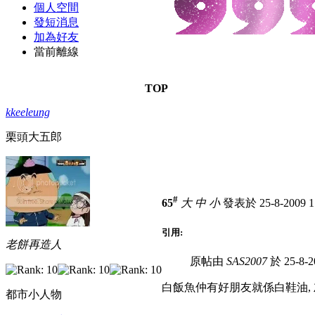
個人空間
發短消息
加為好友
當前離線
TOP
kkeeleung
栗頭大五郎
#
65
大
中
小
發表於 25-8-2009 1
引用:
老餅再造人
原帖由
SAS2007
於 25-8-2
白飯魚仲有好朋友就係白鞋油, 
都市小人物