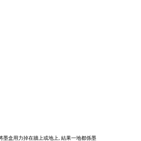
 將墨盒用力掉在牆上或地上, 結果一地都係墨