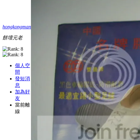
hongkongman
餅壇元老
個人空
間
發短消
息
加為好
友
當前離
線