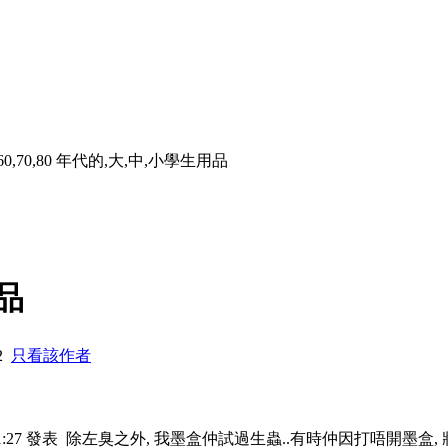
 60,70,80 年代的,大,中,小學生用品
用品
12
只看該作者
21:27 發表
除左臭之外, 我墨盒仲試過生蟲..有時仲因打唔開墨盒,