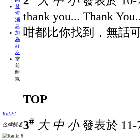
2
大
中
小
發表於 10-7-
發
thank you... Thank Y
短
消
息
咁都比你找到，無話
加
為
好
友
當
前
離
線
TOP
Kal-El
#
3
大
中
小
發表於 11-7-
金牌餅迷