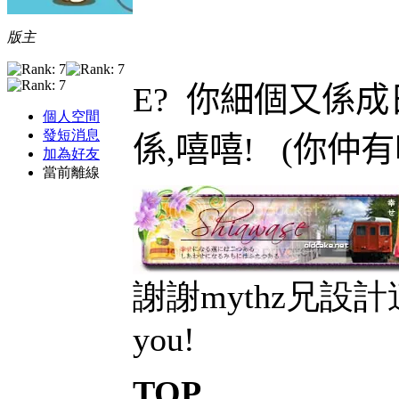
版主
E?
你細個又係成
個人空間
發短消息
係,
嘻嘻
!
(
你仲有
加為好友
當前離線
謝謝mythz兄設計
you!
TOP