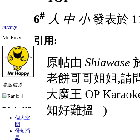
#
6
大
中
小
發表於 11-
mrenvy
Mr. Envy
引用:
原帖由
Shiawase
於
老餅哥哥姐姐,請
高級餅迷
大魔王 OP Kara
知好難搵 )
-- .-. . -. ...- -.--
個人空
間
發短消
息