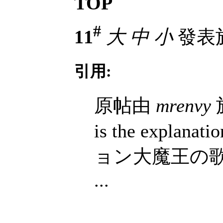
TOP
#
11
大
中
小
發表於 
引用:
原帖由
mrenvy
於
is the explan
ョン大魔王の
...