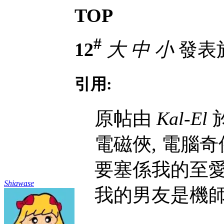
TOP
#
12
大
中
小
發表於 
引用:
原帖由
Kal-El
於
電磁俠, 電腦奇
要塞係我的至愛,
Shiawase
我的男友是機師等