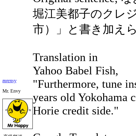
堀江美都子のクレジ
市）」と書き加え
Translation in
Yahoo Babel Fish,
"Furthermore, tune ins
mrenvy
Mr. Envy
years old Yokohama c
Horie credit side."