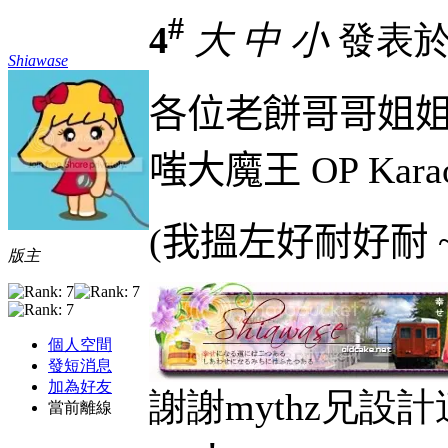
#
4
大
中
小
發表於 1
Shiawase
各位老餅哥哥姐姐
嗤大魔王
OP Kara
(
我搵左好耐好耐
版主
個人空間
發短消息
加為好友
謝謝mythz兄設計
當前離線