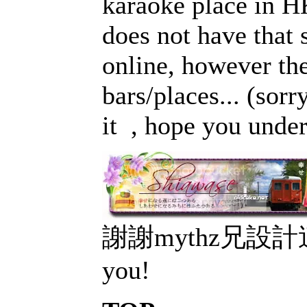
karaoke place in H
does not have that 
online, however the
bars/places... (sorr
it
, hope you under
謝謝mythz兄設計
you!