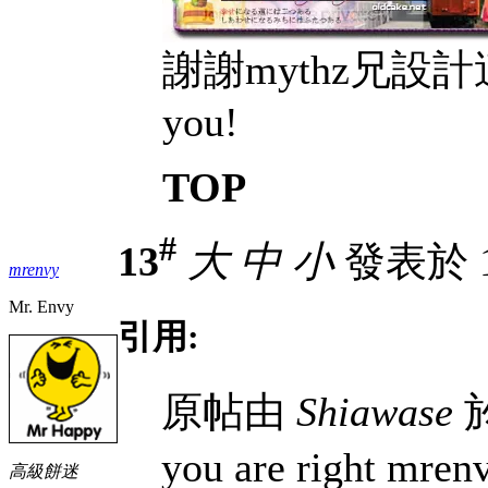
謝謝mythz兄設計
you!
TOP
#
13
大
中
小
發表於 12
mrenvy
Mr. Envy
引用:
原帖由
Shiawase
於
you are right mre
高級餅迷