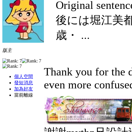
Original s
後には堀江美都
歳・ ...
版主
Thank you for the d
個人空間
even more confus
發短消息
加為好友
當前離線