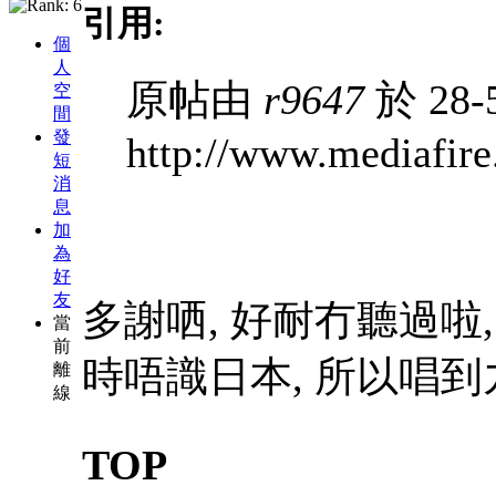
引用:
個
人
原帖由
r9647
於 28-
空
間
發
http://www.mediafir
短
消
息
加
為
好
友
多謝哂, 好耐冇聽過啦
當
前
時唔識日本, 所以唱到
離
線
TOP