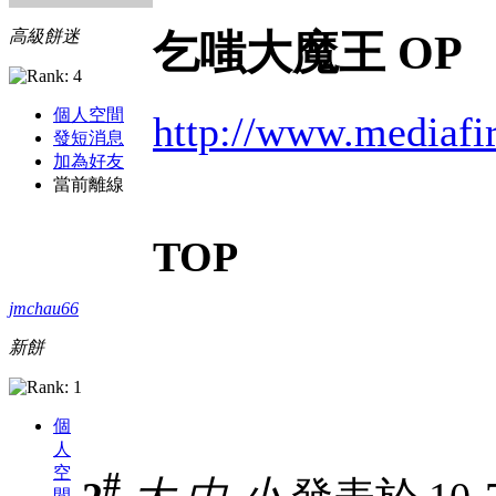
高級餅迷
乞嗤大魔王 OP
個人空間
http://www.mediaf
發短消息
加為好友
當前離線
TOP
jmchau66
新餅
個
人
空
#
間