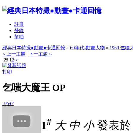
註冊
登錄
幫助
經典日本特撮●動畫●卡通回憶
»
60年代-動畫人物
»
1969 乞
‹‹ 上一主題
|
下一主題 ››
25
1
2
››
打印
乞嗤大魔王 OP
r9647
#
1
大
中
小
發表於 28