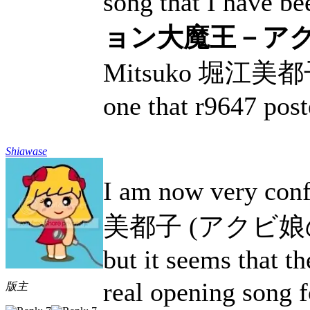
song that I have be
ョン大魔王－ア
Mitsuko 堀江美都子) ~ 
one that r9647 post
Shiawase
I am now very conf
美都子 (アクビ娘の歌
but it seems that th
real opening so
版主