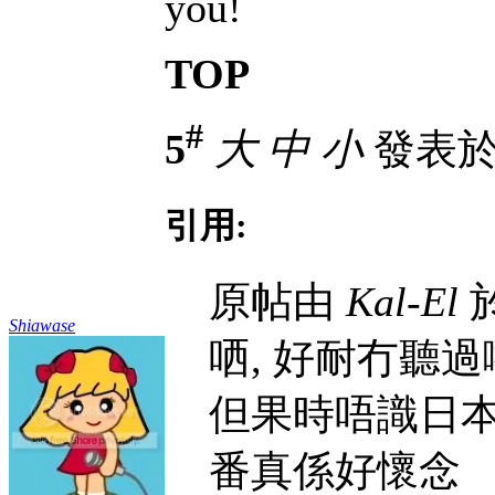
you!
TOP
#
5
大
中
小
發表於 1
引用:
原帖由
Kal-El
於
Shiawase
哂, 好耐冇聽過
但果時唔識日本
番真係好懷念