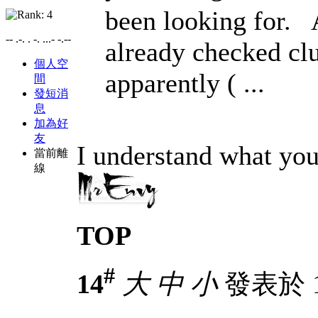
been looking for. 
-- .-. . -. ...- -.--
already checked cl
個人空
apparently ( ...
間
發短消
息
加為好
友
I understand what yo
當前離
線
TOP
#
14
大
中
小
發表於 13