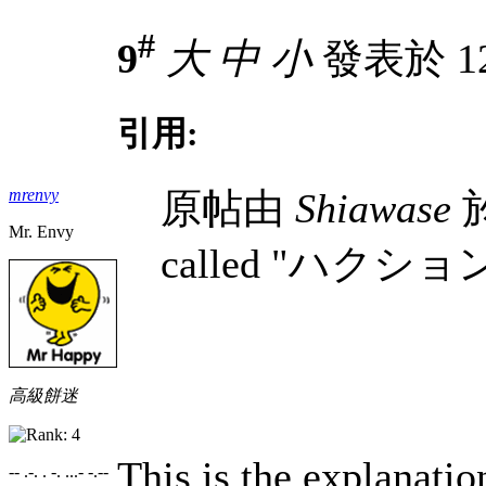
#
9
大
中
小
發表於 12-
引用:
mrenvy
原帖由
Shiawase
於
Mr. Envy
called "ハクショ
高級餅迷
This is the explanatio
-- .-. . -. ...- -.--