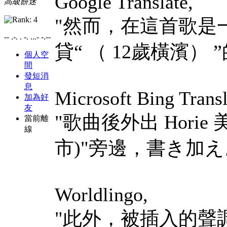
Google Translate,
高級餅迷
"然而，在這首歌是一
-- .-. . -. ...- -.--
貸“ （ 12歲橫濱） 
個人空
間
發短消
息
Microsoft Bing Transl
加為好
友
"歌曲後外出 Hori
當前離
線
市)"旁邊，書き加え
Worldlingo,
"此外，被插入的聲調