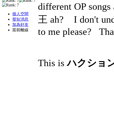
different OP song
個人空間
王 ah?
I don't un
發短消息
加為好友
to me please?
Tha
當前離線
This is
ハクショ