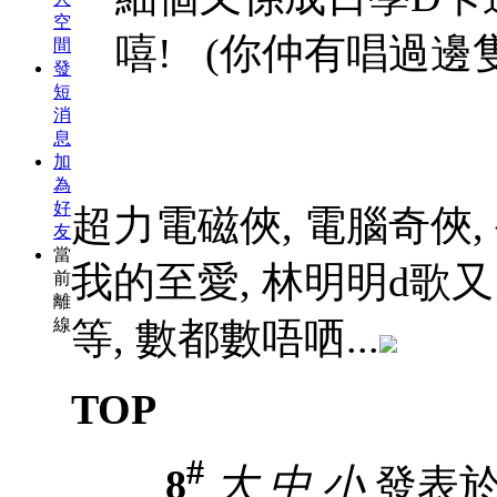
空
嘻! (你仲有唱過邊隻
間
發
短
消
息
加
為
好
超力電磁俠, 電腦奇俠,
友
當
我的至愛, 林明明d歌又
前
離
線
等, 數都數唔哂...
TOP
#
8
大
中
小
發表於 1