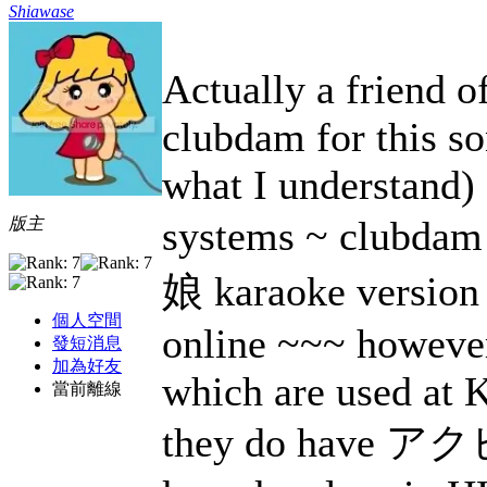
Shiawase
Actually a friend 
clubdam for this s
what I understand)
systems ~ clubda
版主
娘 karaoke version 
個人空間
online ~~~ however
發短消息
加為好友
which are used at 
當前離線
they do have アクビ娘