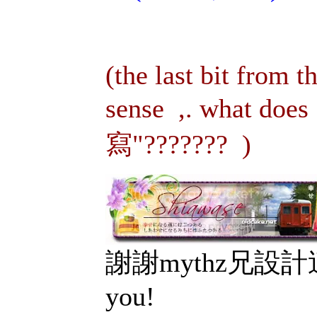
(the last bit from t
sense
,. what 
寫"???????
)
謝謝mythz兄設計
you!