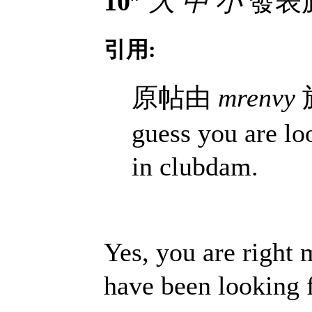
10
大
中
小
發表於 
引用:
原帖由
mrenvy
於
guess you are 
in clubdam.
Yes, you are righ
have been looking f