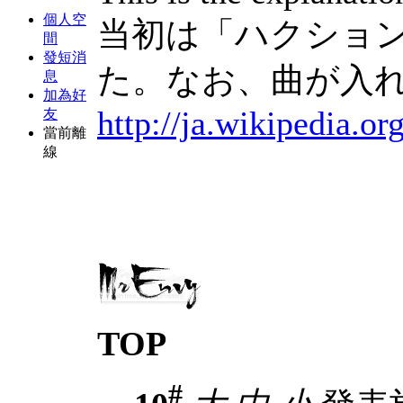
個人空
当初は「ハクショ
間
發短消
た。なお、曲が入れ
息
加為好
http://ja.wikip
友
當前離
線
TOP
#