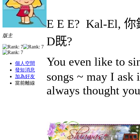
E E E?
Kal-El,
你
版主
D
既
?
You even like to
個人空間
發短消息
songs ~ may I ask 
加為好友
當前離線
always thought you