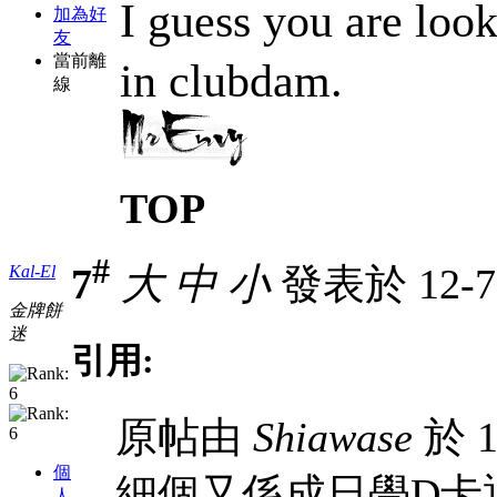
I guess you are lo
加為好
友
當前離
in clubdam.
線
TOP
#
7
大
中
小
發表於 12-7-
Kal-El
金牌餅
迷
引用:
原帖由
Shiawase
於 1
個
細個又係成日學D卡通
人