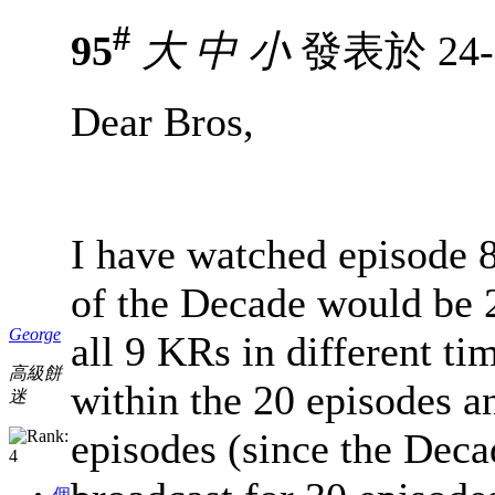
#
95
大
中
小
發表於 24-3
Dear Bros,
I have watched episode 8
of the Decade would be 2
George
all 9 KRs in different ti
高級餅
within the 20 episodes a
迷
episodes (since the Deca
個