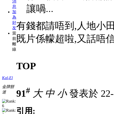
消
讓喎...
息
加
為
好
有錢都請唔到,人地小
友
當
既片係幪超啦,又話唔信呢
前
離
線
TOP
Kal-El
金牌餅
#
91
大
中
小
發表於 22-3
迷
引用: