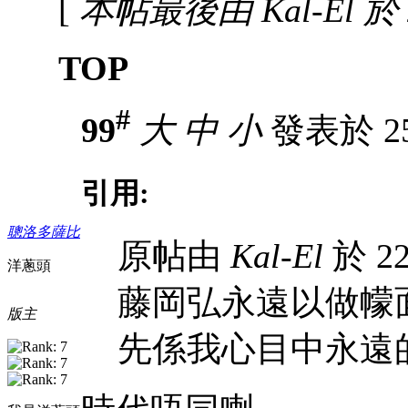
[
本帖最後由 Kal-El 於 2
TOP
#
99
大
中
小
發表於 25-
引用:
聰洛多薩比
原帖由
Kal-El
於 22
洋蔥頭
藤岡弘永遠以做幪
版主
先係我心目中永遠