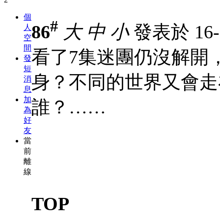
個
#
86
大
中
小
發表於 16-3
人
空
間
看了7集迷團仍沒解開
發
短
身？不同的世界又會走
消
息
加
誰？……
為
好
友
當
前
離
線
TOP