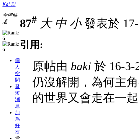
Kal-El
金牌餅
#
87
大
中
小
發表於 17-3
迷
引用:
個
原帖由
baki
於 16-3-
人
空
仍沒解開，為何主角
間
發
短
的世界又會走在一起
消
息
加
為
好
友
當