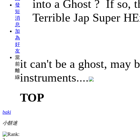
into a Ghost ? If so,
發
短
Terrible Jap Super HE
消
息
加
為
好
友
當
it can't be a ghost, may
前
離
instruments....
線
TOP
baki
小餅迷