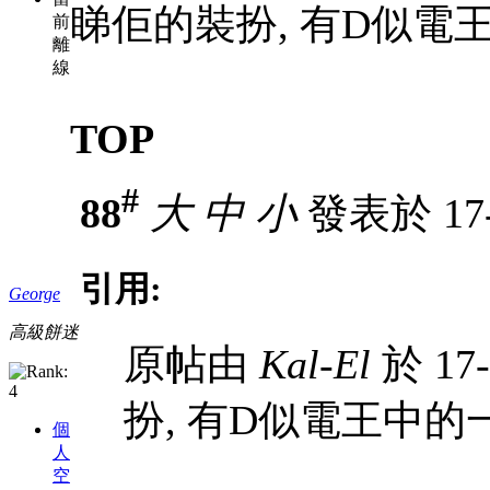
睇佢的裝扮, 有D似電
前
離
線
TOP
#
88
大
中
小
發表於 17-3
引用:
George
高級餅迷
原帖由
Kal-El
於 17-
扮, 有D似電王中的
個
人
空