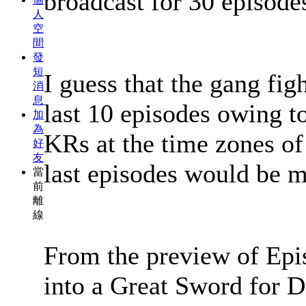
broadcast for 30 episode
人
空
間
發
短
I guess that the gang fi
消
息
last 10 episodes owing 
加
為
KRs at the time zones of 
好
友
last episodes would be 
當
前
離
線
From the preview of Epi
into a Great Sword for 