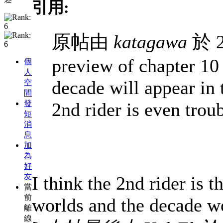
引用:
原帖由
katagawa
於 2
preview of chapter 10 
個
人
decade will appear in 
空
間
發
2nd rider is even trou
短
消
息
加
為
好
友
I think the 2nd rider is 
當
前
worlds and the decade wo
離
線