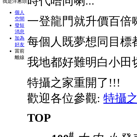
時代唔同喇...
我是洋蔥頭
個人
一登龍門就升價百倍喇.
空間
發短
消息
每個人既夢想同目標都唔
加為
好友
當前
離線
我地都好難明白小田切既
特攝之家重開了!!!
歡迎各位參觀:
特攝
TOP
#