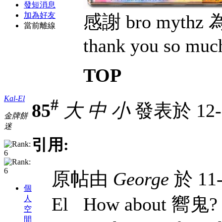
發短消息
加為好友
感謝 bro myt
當前離線
thank you so muc
TOP
Kal-El
#
85
大
中
小
發表於 12-3
金牌餅
迷
引用:
原帖由
George
於 11-
個
El How about 嚮鬼? 
人
空
間