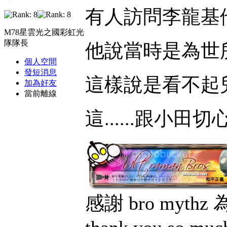
有人訪問李龍基他o
M78星雲光之國彩虹光
隊隊長
他說當時是為世所迫
個人空間
發短消息
這樣說是看不起兒歌
加為好友
當前離線
這......跟小田
感謝 bro myt