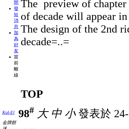
The preview of chapter 
間
發
of decade will appear in 
短
消
The design of the 2nd ri
息
加
decade=..=
為
好
友
當
前
離
線
TOP
#
98
大
中
小
發表於 24-3
Kal-El
金牌餅
迷