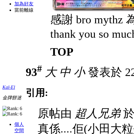
加為好友
當前離線
感謝 bro myt
thank you so muc
TOP
#
93
大
中
小
發表於 22-
Kal-El
引用:
金牌餅迷
原帖由
超人兄弟
於 
個人
真係....佢(小田大
空間