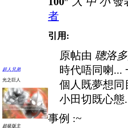
100
大
中
小
發表
者
引用:
原帖由
聰洛多
時代唔同喇...
超人兄弟
光之巨人
個人既夢想同目
小田切既心態..
事例 :~
超級版主