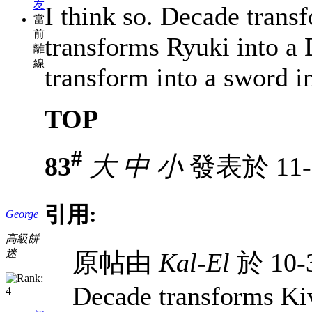
友
I think so. Decade trans
當
前
transforms Ryuki into a 
離
線
transform into a sword i
TOP
#
83
大
中
小
發表於 11-3
引用:
George
高級餅
迷
原帖由
Kal-El
於 10-
Decade transforms Kiv