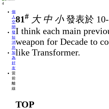
個
#
81
大
中
小
發表於 10-3
人
空
間
I think each main previo
發
短
weapon for Decade to co
消
息
like Transformer.
加
為
好
友
當
前
離
線
TOP