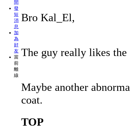
間
發
Bro Kal_El,
短
消
息
加
為
好
The guy really likes th
友
當
前
離
線
Maybe another abnormal
coat.
TOP