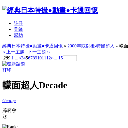
註冊
登錄
幫助
經典日本特撮●動畫●卡通回憶
»
2000年或以後-特撮超人
» 幪面
‹‹ 上一主題
|
下一主題 ››
289
1 ...
‹‹
3
4
5
6
7
8
9
10
11
12
››
... 15
打印
幪面超人Decade
George
高級餅
迷