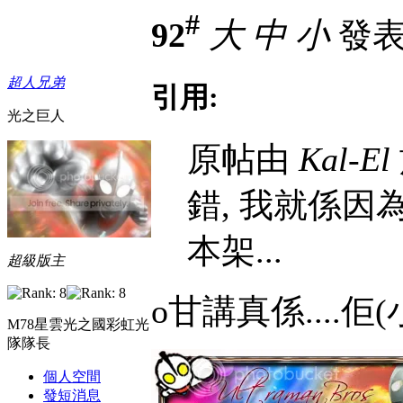
#
92
大
中
小
發表於
超人兄弟
引用:
光之巨人
原帖由
Kal-El
錯, 我就係因為
本架...
超級版主
o甘講真係....
M78星雲光之國彩虹光
隊隊長
個人空間
發短消息