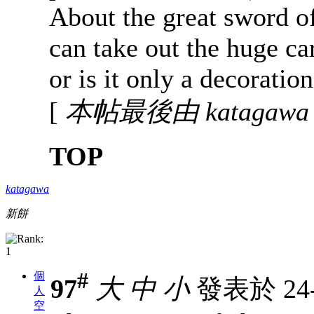
About the great sword 
can take out the huge c
or is it only a decoratio
[
本帖最後由 katagawa 於
TOP
katagawa
新餅
#
個
97
大
中
小
發表於 24-3
人
空