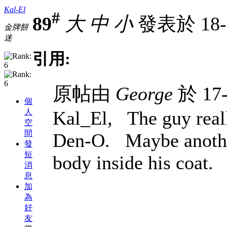
Kal-El
#
89
大
中
小
發表於 18-3
金牌餅
迷
引用:
原帖由
George
於 17-
個
人
Kal_El, The guy reall
空
間
Den-O. Maybe anothe
發
短
body inside his coat.
消
息
加
為
好
友