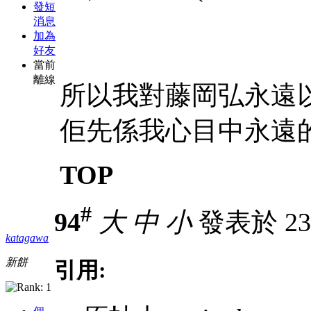
發短
消息
加為
好友
當前
離線
所以我對藤岡弘永遠
佢先係我心目中永遠
TOP
#
94
大
中
小
發表於 23-
katagawa
新餅
引用: