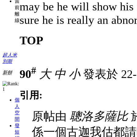
當
may be he will show his 
前
離
sure he is really an abn
線
TOP
超人米
別斯
#
90
大
中
小
發表於 22-3
新餅
引用:
個
人
原帖由
聰洛多薩比
於
空
間
發
係一個古迦我估都請唔
短