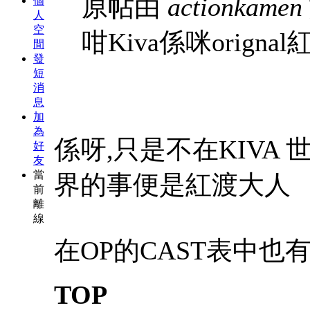
原帖由
actionkamen
個
人
空
咁Kiva係咪origna
間
發
短
消
息
加
為
係呀,只是不在KIVA
好
友
當
界的事便是紅渡大人
前
離
線
在OP的CAST表中也
TOP