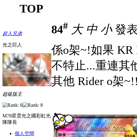
TOP
#
84
大
中
小
發表於
超人兄弟
光之巨人
係o架~!如果 KR D
不特止...重連其
其他 Rider o架~!
超級版主
M78星雲光之國彩虹光
隊隊長
個人空間