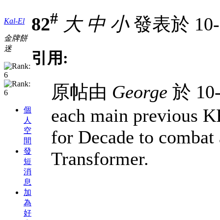
#
82
大
中
小
發表於 10-3
Kal-El
金牌餅
迷
引用:
原帖由
George
於 10-
each main previous KR
個
人
空
for Decade to combat 
間
發
Transformer.
短
消
息
加
為
好