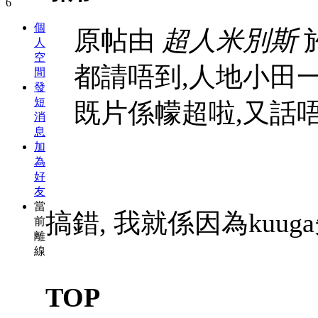
個
原帖由
超人米別斯
於
人
空
都請唔到,人地小田
間
發
短
既片係幪超啦,又話唔信
消
息
加
為
好
友
當
搞錯, 我就係因為kuug
前
離
線
TOP