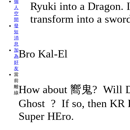
個
Ryuki into a Dragon. 
人
空
transform into a swor
間
發
短
消
息
加
Bro Kal-El
為
好
友
當
前
How about 嚮鬼? Will D
離
線
Ghost
? If so, then KR 
Super HEro.