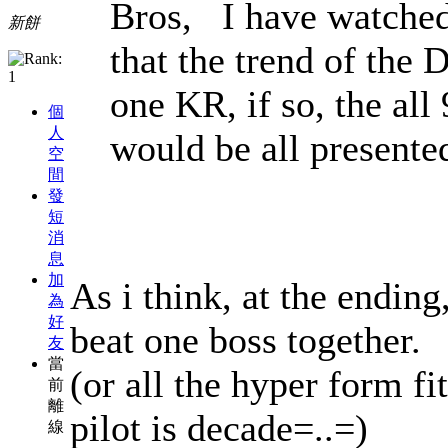
Bros, I have watched
新餅
that the trend of the
one KR, if so, the all
個
人
would be all presented
空
間
發
短
消
息
加
As i think, at the endin
為
好
beat one boss together.
友
當
(or all the hyper form fi
前
離
pilot is decade=..=)
線