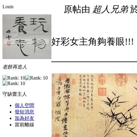
Louis
原帖由
超人兄弟
於
好彩女主角夠養眼!!!
__________________
老餅再造人
守缺齋主人
個人空間
發短消息
加為好友
當前離線