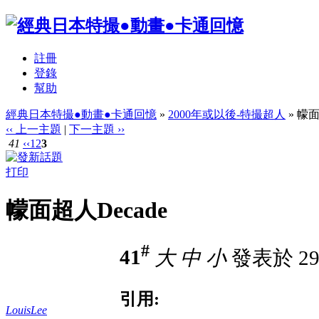
註冊
登錄
幫助
經典日本特撮●動畫●卡通回憶
»
2000年或以後-特撮超人
» 幪面
‹‹ 上一主題
|
下一主題 ››
41
‹‹
1
2
3
打印
幪面超人Decade
#
41
大
中
小
發表於 29-
引用:
LouisLee