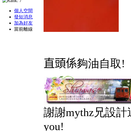
個人空間
發短消息
加為好友
當前離線
直頭係
夠油自取!
謝謝mythz兄設計
you!