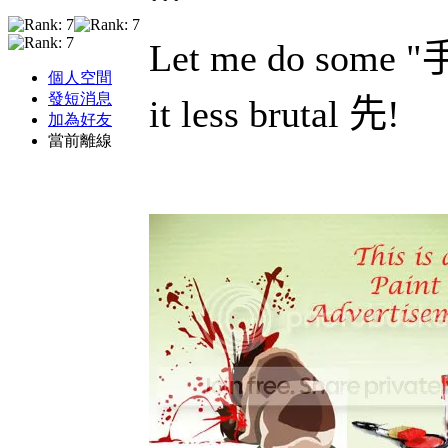
Let me do some "
手
個人空間
發短消息
it less brutal
先
!
加為好友
當前離線