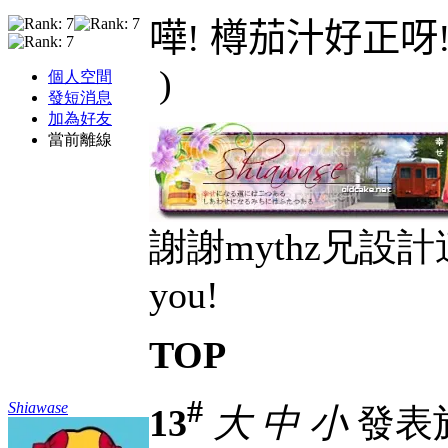
嘩!
樽茄汁好正呀! G
)
個人空間
發短消息
加為好友
當前離線
謝謝mythz兄設計
you!
TOP
#
Shiawase
13
大
中
小
發表於 