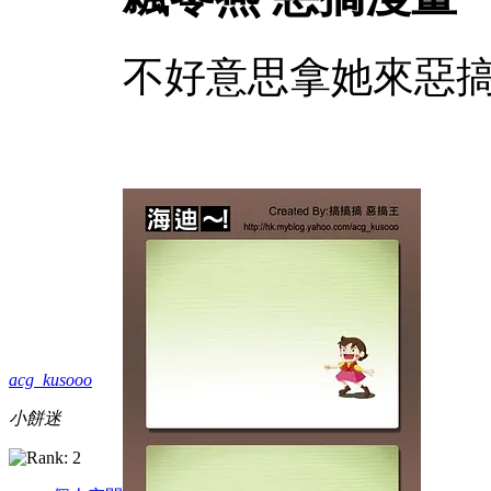
不好意思拿她來惡
acg_kusooo
小餅迷