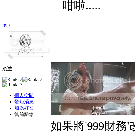
咁啦.....
999
版主
個人空間
發短消息
加為好友
當前離線
如果將'999財務