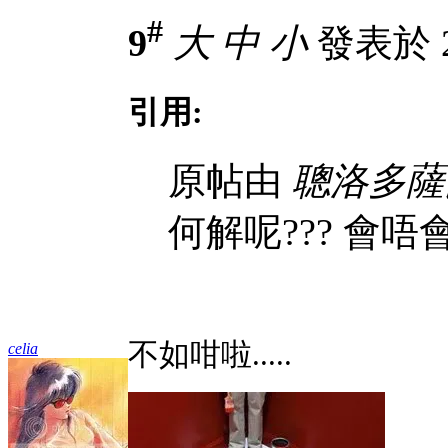
#
9
大
中
小
發表於 27
引用:
原帖由
聰洛多薩
何解呢??? 會唔會
不如咁啦.....
celia