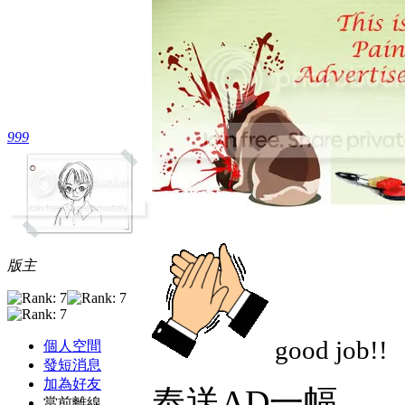
999
版主
good job!!
個人空間
發短消息
加為好友
奉送AD一幅
當前離線