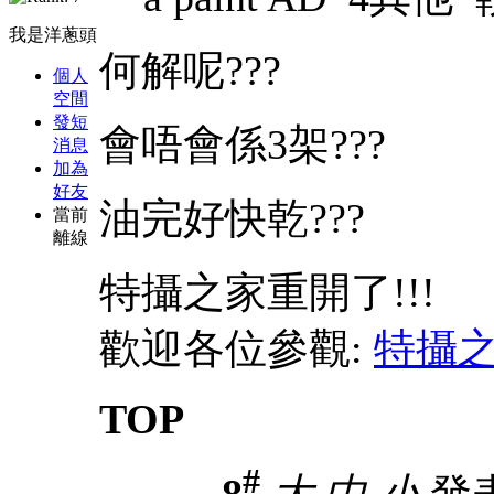
我是洋蔥頭
何解呢???
個人
空間
發短
會唔會係3架???
消息
加為
好友
油完好快乾???
當前
離線
特攝之家重開了!!!
歡迎各位參觀:
特攝
TOP
#
8
大
中
小
發表於