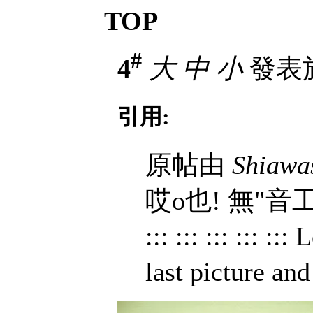
TOP
#
4
大
中
小
發表於 
引用:
原帖由
Shiawa
哎o也! 無"音工"呀!
::: ::: ::: ::: 
last picture an