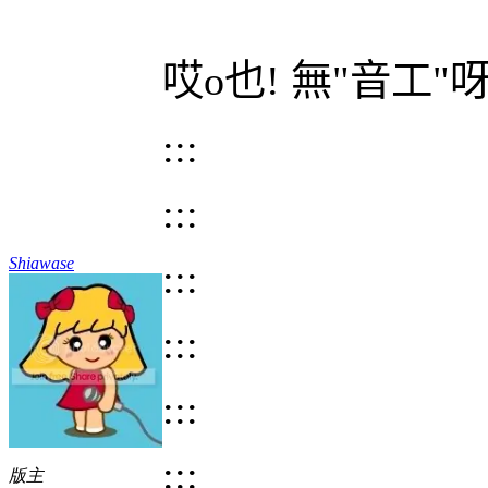
哎
o
也
!
無
"
音工
"
:::
:::
Shiawase
:::
:::
:::
:::
版主