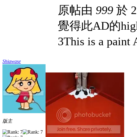
原帖由
999
於 2
覺得此AD的hig
3This is a p
Shiawase
版主