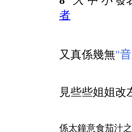
者
又真係幾無
"
音
見些些姐姐改
係太鐘意食茄汁