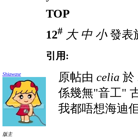
TOP
#
12
大
中
小
發表於 
引用:
原帖由
celia
於 
Shiawase
係幾無"音工"
我都唔想海迪
版主