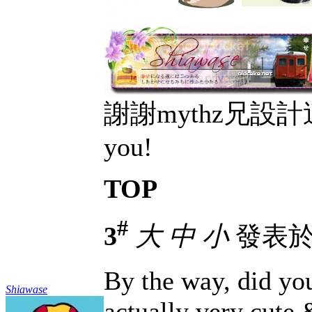
謝謝mythz兄設計
you!
TOP
#
3
大
中
小
發表於 2
By the way, did yo
Shiawase
actually very cute 