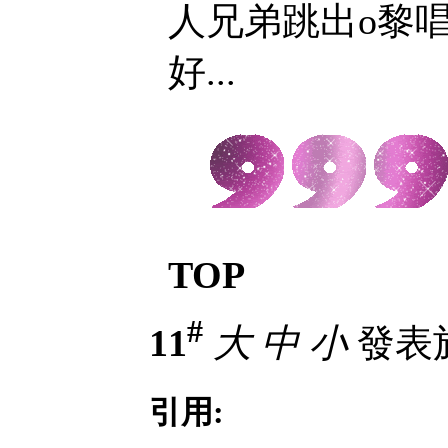
人兄弟跳出o黎唱陸小
好...
TOP
#
11
大
中
小
發表於 
引用: