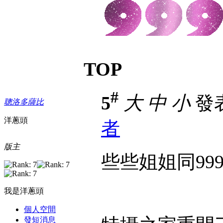
TOP
#
5
大
中
小
發表於
聰洛多薩比
洋蔥頭
者
版主
些些姐姐同99
我是洋蔥頭
個人空間
發短消息