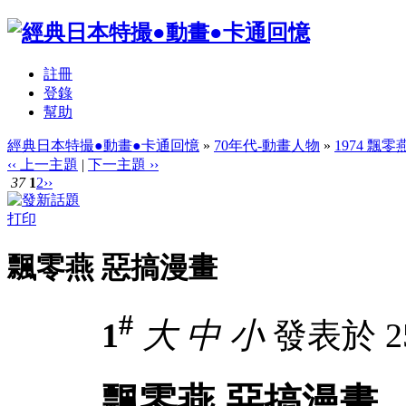
註冊
登錄
幫助
經典日本特撮●動畫●卡通回憶
»
70年代-動畫人物
»
1974 飄零
‹‹ 上一主題
|
下一主題 ››
37
1
2
››
打印
飄零燕 惡搞漫畫
#
1
大
中
小
發表於 25-
飄零燕 惡搞漫畫