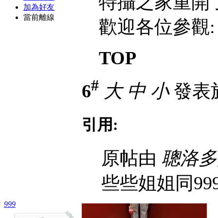
特攝之家重開了!
加為好友
當前離線
歡迎各位參觀
TOP
#
6
大
中
小
發表於 
引用:
原帖由
聰洛多
些些姐姐同99
999