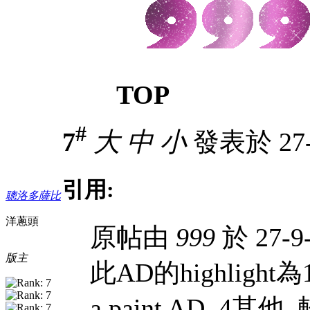
TOP
#
7
大
中
小
發表於 27-9
引用:
聰洛多薩比
洋蔥頭
原帖由
999
於 27-9
版主
此AD的highlight
a paint AD 4其