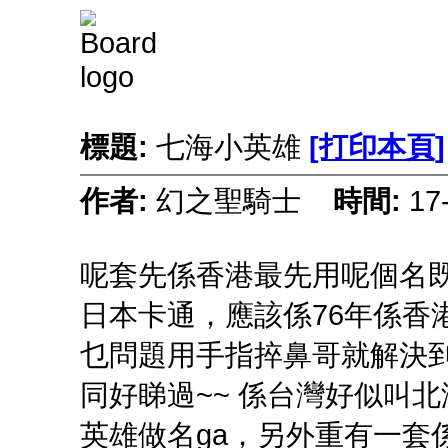
標題:
七海小英雄
[打印本頁]
作者:
幻之聖騎士
時間:
17
呢套先係香港最先用呢個名既
日本卡通，應該係76年係香
乜問題用手指捽鼻哥就解決到
同好睇過~~ 係台灣好似叫北
英雄做名ga，另外重有一套