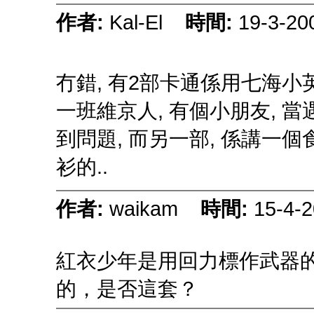
作者:
Kal-El
時間:
19-3-20
冇錯, 有2部卡通係用七海小
一班維京人, 有個小朋友, 當
到問題, 而另一部, 係講一
衫的..
作者:
waikam
時間:
15-4-2
紅衣少年是用回力標作武器的
的，是否這套？