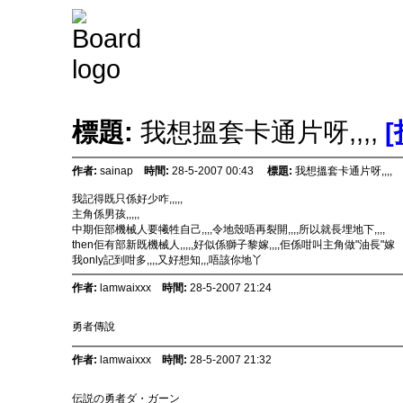
標題:
我想搵套卡通片呀,,,,
作者:
sainap
時間:
28-5-2007 00:43
標題:
我想搵套卡通片呀,,,,
我記得既只係好少咋,,,,,
主角係男孩,,,,,
中期佢部機械人要犧牲自己,,,,令地殼唔再裂開,,,,所以就長埋地下,,,,
then佢有部新既機械人,,,,,好似係獅子黎嫁,,,,佢係咁叫主角做"油長"嫁
我only記到咁多,,,,又好想知,,,唔該你地丫
作者:
lamwaixxx
時間:
28-5-2007 21:24
勇者傳說
作者:
lamwaixxx
時間:
28-5-2007 21:32
伝説の勇者ダ・ガーン