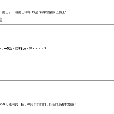
士」,一種爵士稱呼, 即是 "科学冒険隊 五爵士" ~
サー5系＜探査five＞咩・・・・?
1959 可能同我一樣，睇到 口口口口，四個口,所以問點解！