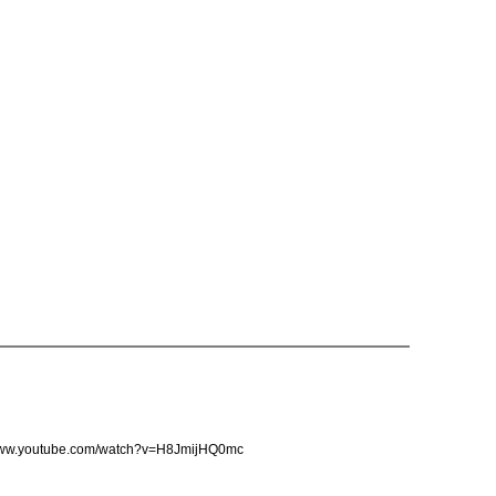
youtube.com/watch?v=H8JmijHQ0mc