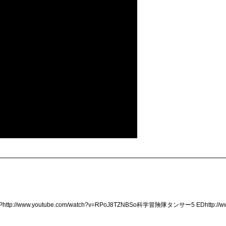
//www.youtube.com/watch?v=RPoJ8TZNBSo科学冒険隊タンサー5 EDhttp://www.