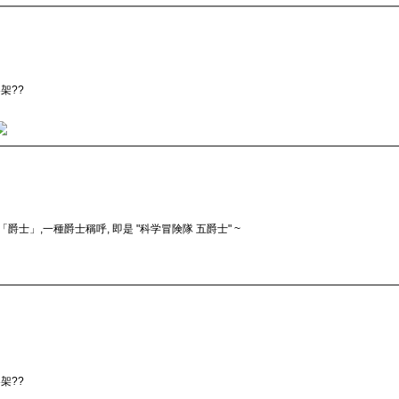
架??
士」,一種爵士稱呼, 即是 "科学冒険隊 五爵士" ~
架??