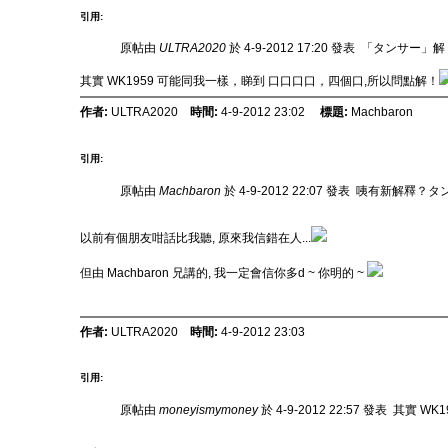
引用:
原帖由
ULTRA2020
於 4-9-2012 17:20 發表
「タンサー」解「爵
其實 WK1959
可能同我一樣，睇到 口口口口，四個口,所以問點解！
作者:
ULTRA2020
時間:
4-9-2012 23:02
標題:
Machbaron
引用:
原帖由
Machbaron
於 4-9-2012 22:07 發表
咦有新解釋？タン
以前有個朋友咁話比我聽, 原來我信錯在人...
但由 Machbaron 兄講的, 我一定會信你多d ~ 你明的 ~
作者:
ULTRA2020
時間:
4-9-2012 23:03
引用:
原帖由
moneyismymoney
於 4-9-2012 22:57 發表
其實 WK