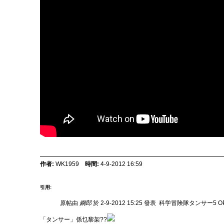
作者:
WK1959
時間:
4-9-2012 16:59
引用:
原帖由
鋼郎
於 2-9-2012 15:25 發表
科学冒険隊タンサー5 OPhttp:
「タンサー」係乜黎架??