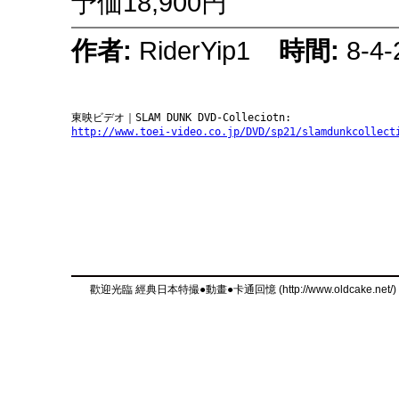
予価18,900円
作者:
RiderYip1
時間:
8-4-
東映ビデオ｜SLAM DUNK DVD‐Colleciotn:
http://www.toei-video.co.jp/DVD/sp21/slamdunkcollect
歡迎光臨 經典日本特撮●動畫●卡通回憶 (http://www.oldcake.net/)