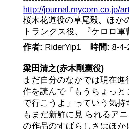
http://journal.mycom.co.jp/ar
桜木花道役の草尾毅。ほか
トランクス役、『ケロロ軍
作者:
RiderYip1
時間:
8-4-
梁田清之(赤木剛憲役)
まだ自分のなかでは現在進行
作を読んで「もうちょっと
で行こうよ」っていう気持
もまだ新鮮に見 られるア
の作品のすばらしさはほか