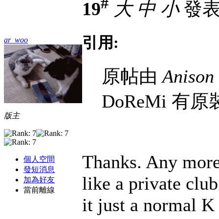
#
19
大
中
小
發表於
引用:
ar_woo
原帖由
Anison
DoReMi 有原裝
版主
Thanks. Any more 
個人空間
發短消息
like a private club
加為好友
當前離線
it just a normal