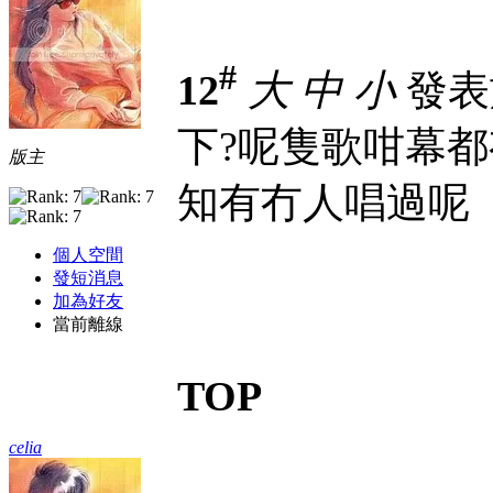
#
12
大
中
小
發表於 
下?呢隻歌咁幕都有
版主
知有冇人唱過呢
個人空間
發短消息
加為好友
當前離線
TOP
celia