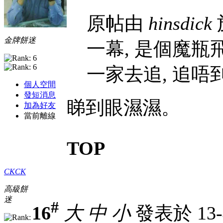
原帖由
hinsdick
於
金牌餅迷
一幕, 是個魔瓶
一家去追, 追唔到.
個人空間
發短消息
睇到眼濕濕。
加為好友
當前離線
TOP
CKCK
高級餅
迷
#
16
大
中
小
發表於 13-4