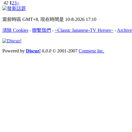
42
1
2
3
››
當前時區 GMT+8, 現在時間是 10-8-2026 17:10
清除 Cookies
-
聯繫我們
-
~Classic Japanese-TV Heroes~
-
Archive
Powered by
Discuz!
6.0.0
© 2001-2007
Comsenz Inc.