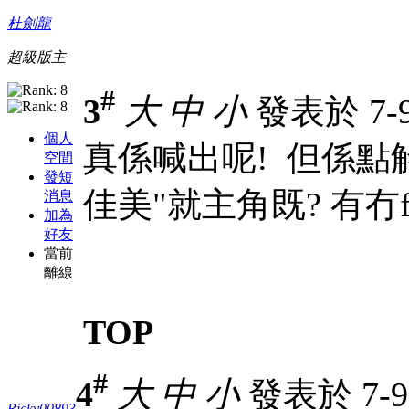
杜劍龍
超級版主
#
3
大
中
小
發表於 7-9-
個人
真係喊出呢!
但係點解
空間
發短
佳美"就主角既? 有冇f
消息
加為
好友
當前
離線
TOP
#
4
大
中
小
發表於 7-9-
Ricky00893