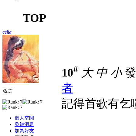
TOP
celia
#
10
大
中
小
發表
者
版主
記得首歌有乞
個人空間
發短消息
加為好友