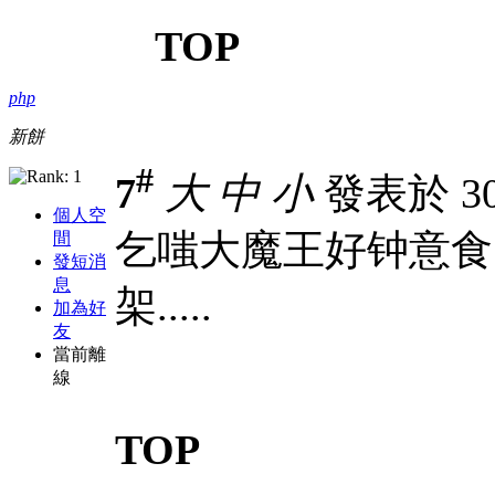
TOP
php
新餅
#
7
大
中
小
發表於 30-
個人空
乞嗤大魔王好钟意食 b
間
發短消
息
架.....
加為好
友
當前離
線
TOP