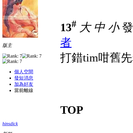
#
13
大
中
小
發表
者
版主
打錯tim咁舊
個人空間
發短消息
加為好友
當前離線
TOP
hinsdick