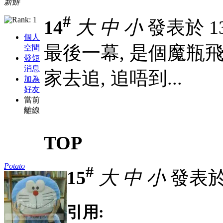
新餅
#
14
大
中
小
發表於 13-
個人
最後一幕, 是個魔瓶飛
空間
發短
消息
家去追, 追唔到...
加為
好友
當前
離線
TOP
Potato
#
15
大
中
小
發表於 1
引用: