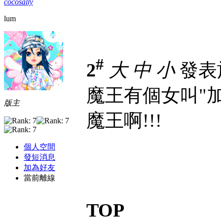
cocosally
lum
#
2
大
中
小
發表於 
魔王有個女叫"加
版主
魔王啊!!!
個人空間
發短消息
加為好友
當前離線
TOP