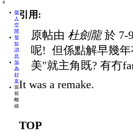
引用:
個
人
空
間
原帖由
杜劍龍
於 7-9
發
短
呢!
但係點解早幾年
消
息
美"就主角既? 有冇fa
加
為
好
It was a remake.
友
當
前
離
線
TOP