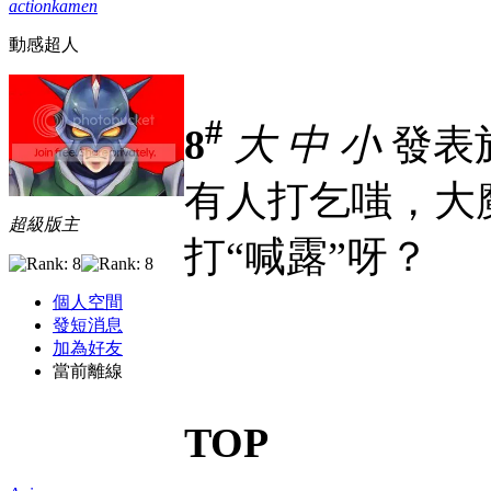
actionkamen
動感超人
#
8
大
中
小
發表於 
有人打乞嗤，大
超級版主
打“喊露”呀？
個人空間
發短消息
加為好友
當前離線
TOP