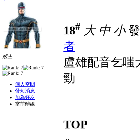
#
18
大
中
小
發表
者
版主
盧雄配音乞嗤
勁
個人空間
發短消息
加為好友
當前離線
TOP