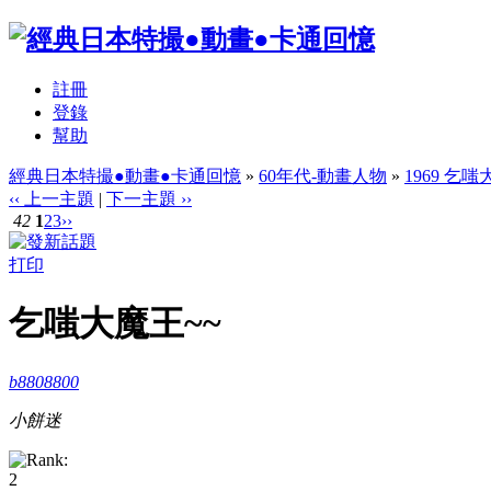
註冊
登錄
幫助
經典日本特撮●動畫●卡通回憶
»
60年代-動畫人物
»
1969 乞
‹‹ 上一主題
|
下一主題 ››
42
1
2
3
››
打印
乞嗤大魔王~~
b8808800
小餅迷