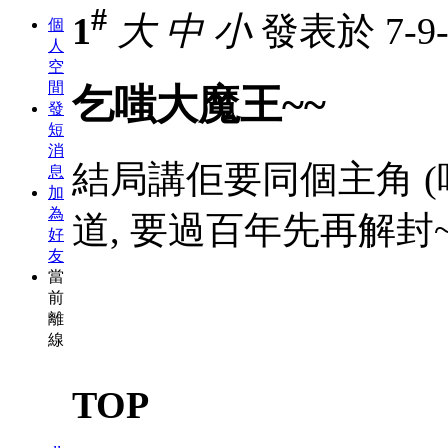
#
1
大
中
小
發表於 7-9-2
個
人
空
間
乞嗤大魔王~~
發
短
消
結局講佢要同個主角 (
息
加
為
道, 要過百年先再解封
好
友
當
前
離
線
TOP