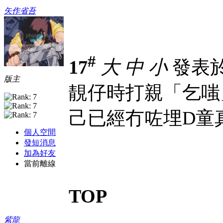
矢作省吾
#
17
大
中
小
發表於 3
版主
靚仔時打親「乞嗤」
己已經冇咗埋D童真
個人空間
發短消息
加為好友
當前離線
TOP
紫龍