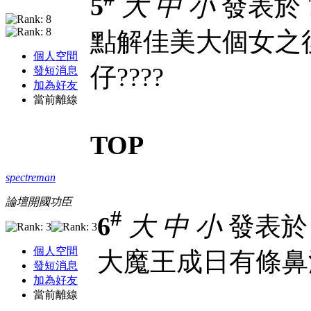
5
大
中
小
發表於 7-
點解佳美大個女之
個人空間
仔????
發短消息
加為好友
當前離線
TOP
spectreman
論壇開國功臣
#
6
大
中
小
發表於 21
個人空間
大魔王成日有條鼻
發短消息
加為好友
當前離線