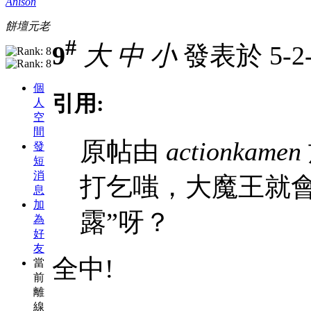
Anison
餅壇元老
#
9
大
中
小
發表於 5-2-
個
引用:
人
空
間
原帖由
actionkamen
發
短
消
打乞嗤，大魔王就會
息
加
露”呀？
為
好
友
全中!
當
前
離
線