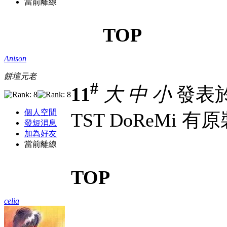
當前離線
TOP
Anison
餅壇元老
#
11
大
中
小
發表於 7
個人空間
TST DoReMi 有原裝
發短消息
加為好友
當前離線
TOP
celia