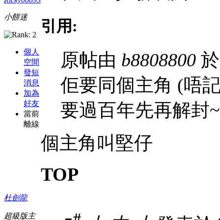
小餅迷
引用:
個人
原帖由
b8808800
於 
空間
發短
佢要同個主角 (唔記
消息
加為
好友
要過百年先再解封~
當前
離線
個主角叫堅仔
TOP
杜劍龍
#
超級版主