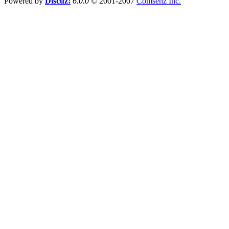
Powered by
Discuz!
6.0.0
© 2001-2007
Comsenz Inc.