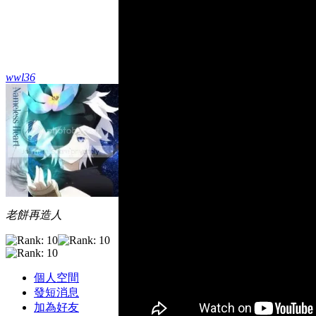
wwl36
老餅再造人
個人空間
發短消息
加為好友