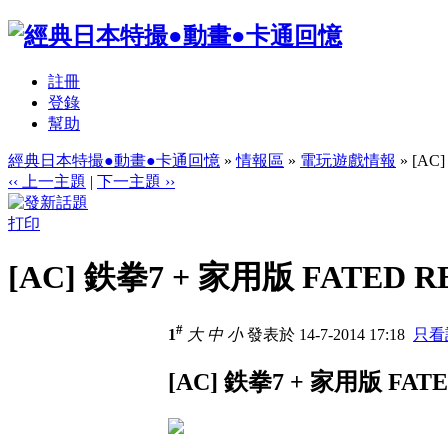
註冊
登錄
幫助
經典日本特撮●動畫●卡通回憶
»
情報區
»
電玩遊戲情報
» [AC
‹‹ 上一主題
|
下一主題 ››
打印
[AC] 鉄拳7 + 家用版 FATED R
#
1
大
中
小
發表於 14-7-2014 17:18
只看
[AC] 鉄拳7 + 家用版 FAT