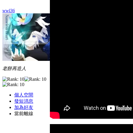
wwl36
老餅再造人
個人空間
發短消息
加為好友
當前離線