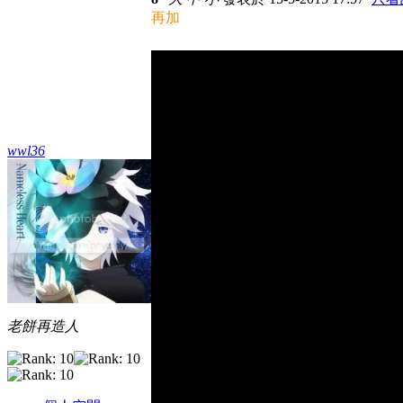
再加
wwl36
老餅再造人