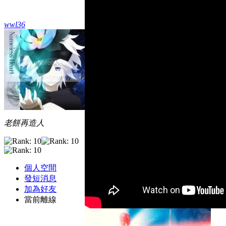
wwl36
老餅再造人
個人空間
發短消息
加為好友
當前離線