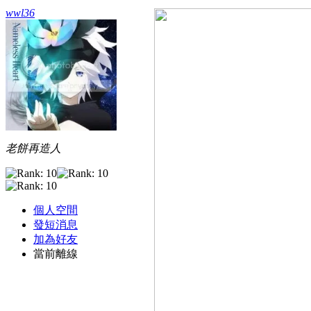
wwl36
老餅再造人
個人空間
發短消息
加為好友
當前離線