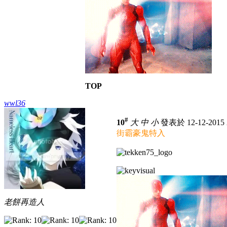
TOP
wwl36
#
10
大
中
小
發表於 12-12-2015 
街霸豪鬼特入
老餅再造人