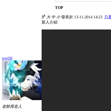
TOP
#
3
大
中
小
發表於 13-11-2014 14:23
只
新人介紹
wwl36
老餅再造人