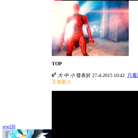
TOP
#
6
大
中
小
發表於 27-4-2015 10:42
只看
又加新人
wwl36