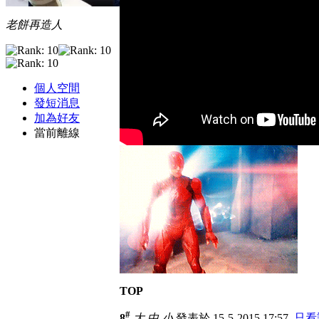
老餅再造人
個人空間
發短消息
加為好友
當前離線
TOP
#
8
大
中
小
發表於 15-5-2015 17:57
只看