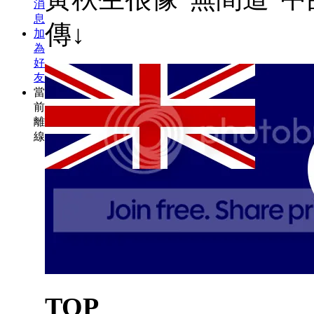
消
息
傳↓
加
為
好
友
當
前
離
線
TOP