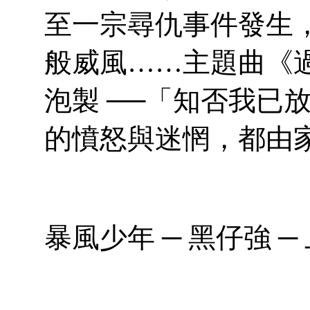
至一宗尋仇事件發生
般威風……主題曲《過去
泡製 ──「知否我已
的憤怒與迷惘，都由
暴風少年 ─ 黑仔強 ─ 上