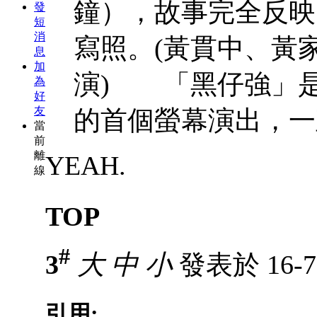
鐘），故事完全反映
發
短
消
寫照。(黃貫中、黃
息
加
演) 「黑仔強」是
為
好
友
的首個螢幕演出，一直為
當
前
離
YEAH.
線
TOP
#
3
大
中
小
發表於 16-7-
引用: