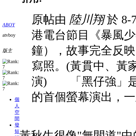
原帖由
陸川翔
於 8-7
ABOY
港電台節目《暴風少
atvboy
鐘），故事完全反映
版主
寫照。(黃貫中、黃
演) 「黑仔強」是
的首個螢幕演出，一直為
個
人
空
間
發
短
黃秋生很像"無間道"中