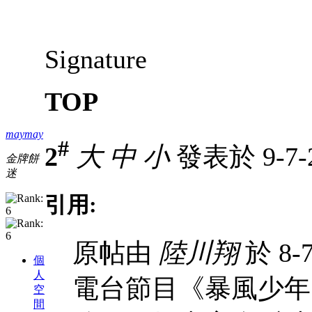
Signature
TOP
maymay
#
2
大
中
小
發表於 9-7-2
金牌餅
迷
引用:
原帖由
陸川翔
於 8-7
個
人
電台節目《暴風少年
空
間