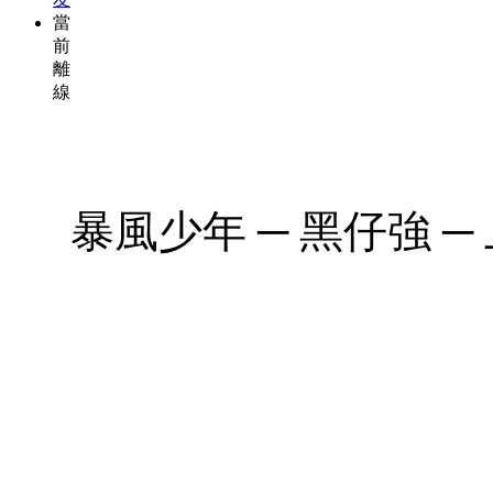
當
前
離
線
暴風少年 ─ 黑仔強 ─ 上