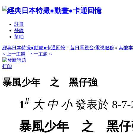
註冊
登錄
幫助
經典日本特撮●動畫●卡通回憶
»
昔日電視台/電視服務
»
其他本
‹‹ 上一主題
|
下一主題 ››
打印
暴風少年 之 黑仔強
#
1
大
中
小
發表於 8-7-2
暴風少年 之 黑仔