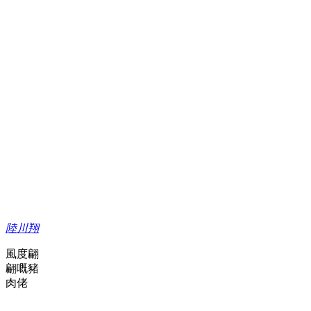
陸川翔
風度翩
翩嘅豬
肉佬