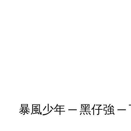
暴風少年 ─ 黑仔強 ─ 下