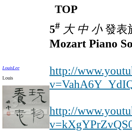
TOP
#
5
大
中
小
發表於 
Mozart Piano So
http://www.yout
LouisLee
Louis
v=VahA6Y_YdI
http://www.yout
v=kXgYPrZvQS