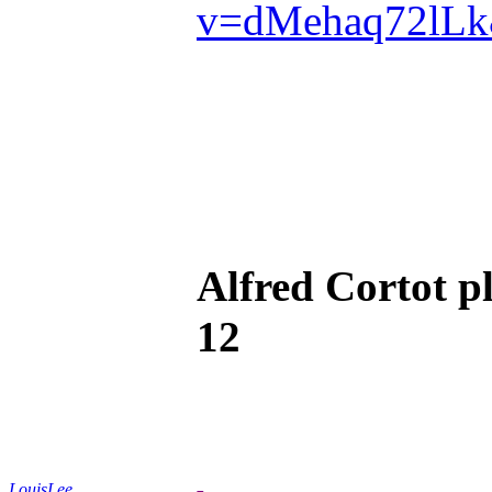
v=dMehaq72lLk
Alfred Cortot p
12
LouisLee