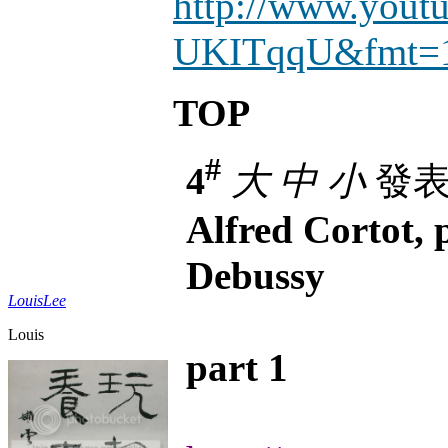
http://www.yout
UKITqqU&fmt=
TOP
#
4
大
中
小
發表於
Alfred Cortot, 
Debussy
LouisLee
Louis
part 1