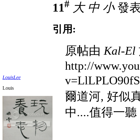
#
11
大
中
小
發表於
引用:
原帖由
Kal-El
http://www.yo
v=LlLPLO90
LouisLee
Louis
爾道河, 好
中....值得一聽