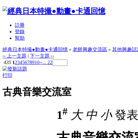
註冊
登錄
幫助
經典日本特撮●動畫●卡通回憶
»
老餅興趣交流區
»
其他興趣話
‹‹ 上一主題
|
下一主題 ››
435
1
2
3
4
5
6
7
8
9
10
››
... 22
打印
古典音樂交流室
#
1
大
中
小
發表於
古典音樂交流