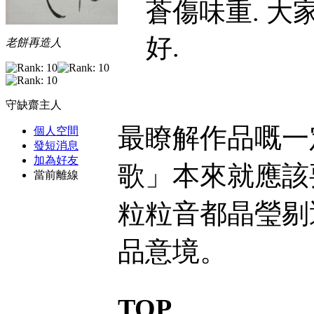
蒼傷味重. 大
好.
老餅再造人
守缺齋主人
最瞭解作品嘅一
個人空間
發短消息
加為好友
歌」本來就應該要沉
當前離線
粒粒音都晶瑩剔透
品意境。
TOP