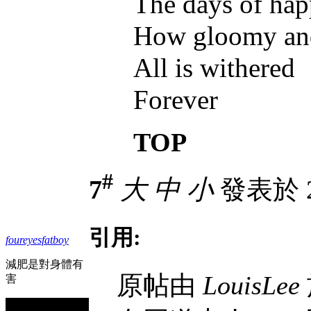
The days of hap
How gloomy and
All is withered
Forever
TOP
#
7
大
中
小
發表於 23
引用:
foureyesfatboy
減肥是對身體有
原帖由
LouisLee
害