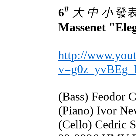
#
6
大
中
小
發表於
Massenet "Eleg
http://www.you
v=g0z_yvBEg_
(Bass) Feodor C
(Piano) Ivor N
(Cello) Cedric 