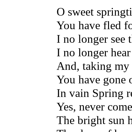
O sweet springt
You have fled f
I no longer see 
I no longer hear
And, taking my 
You have gone 
In vain Spring r
Yes, never come
The bright sun 