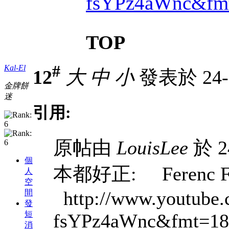
fsYPz4aWnc&fm
TOP
#
Kal-El
12
大
中
小
發表於 24-5
金牌餅
迷
引用:
原帖由
LouisLee
於 2
個
本都好正: Ferenc Fri
人
空
http://www.youtube.
間
發
短
fsYPz4aWnc&fmt=18
消