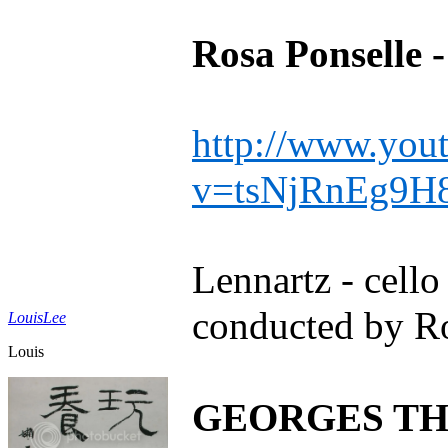
Rosa Ponselle -
http://www.you
v=tsNjRnEg9H
Lennartz - cello
conducted by R
LouisLee
Louis
GEORGES TH