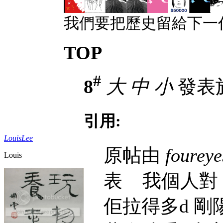
我們要把歷史留給下一
TOP
#
8
大
中
小
發表於 
引用:
LouisLee
原帖由
foureye
Louis
表
我個人對 H
佢拉得多d 剛陽味