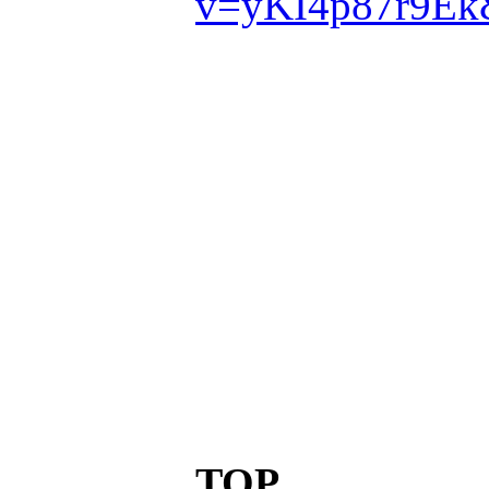
v=yKI4p87r9Ek
TOP