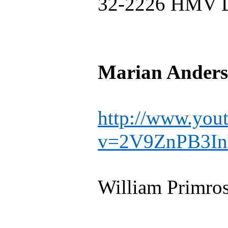
32-2226 HMV 
Marian Anderso
http://www.you
v=2V9ZnPB3I
William Primros