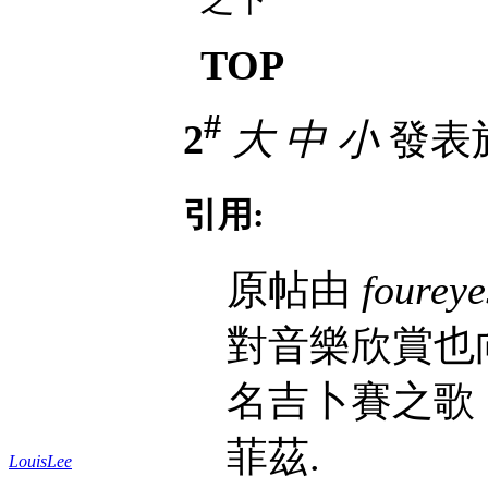
TOP
#
2
大
中
小
發表於 
引用:
原帖由
foureye
對音樂欣賞也向
名吉卜賽之歌 Zig
菲茲.
LouisLee