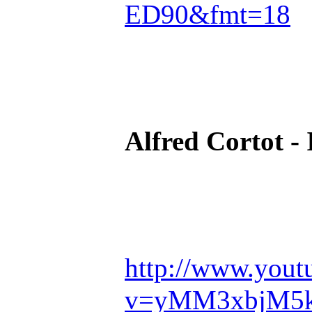
ED90&fmt=18
Alfred Cortot
http://www.yout
v=yMM3xbjM5k