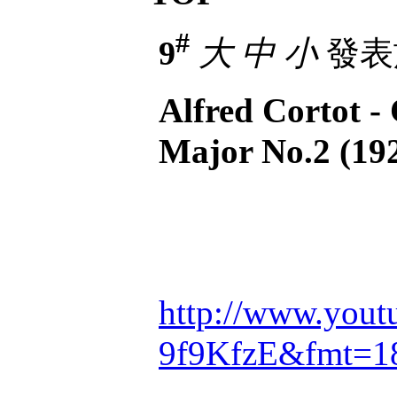
#
9
大
中
小
發表於 
Alfred Cortot -
Major No.2 (19
http://www.yout
9f9KfzE&fmt=1