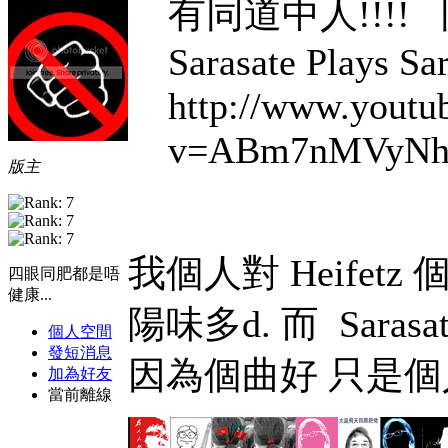
有同道中人!!!!
Sarasate Plays S
http://www.youtu
v=ABm7nMVyNh
版主
我個人對 Heifet
四眼同肥都是唔
健康...
陽味多d. 而 Sara
個人空間
發短消息
因為個曲好
只是個
加為好友
當前離線