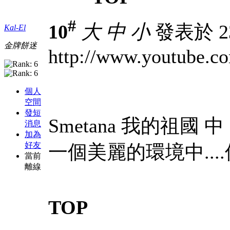
#
10
大
中
小
發表於 23-
Kal-El
金牌餅迷
http://www.youtube.
個人
空間
發短
Smetana 我的祖國
消息
加為
好友
一個美麗的環境中...
當前
離線
TOP