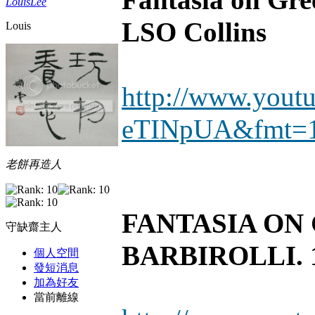
LouisLee
LSO Collins
Louis
http://www.yout
eTINpUA&fmt=
老餅再造人
FANTASIA ON
守缺齋主人
BARBIROLLI. 1
個人空間
發短消息
加為好友
當前離線