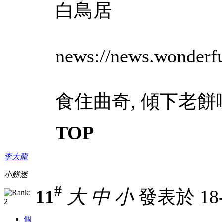
白鳥居
news://news.wonderfu
食住曲奇, 傾下老餅
TOP
李大龍
小餅迷
#
11
大
中
小
發表於 18-7
個