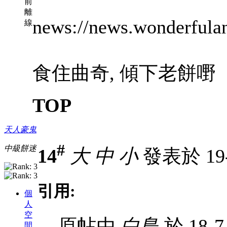
前
離
news://news.wonderfulan
線
食住曲奇, 傾下老餅嘢
TOP
天人豪鬼
#
中級餅迷
14
大
中
小
發表於 19-7
引用:
個
人
空
原帖由
白鳥
於 18-7
間