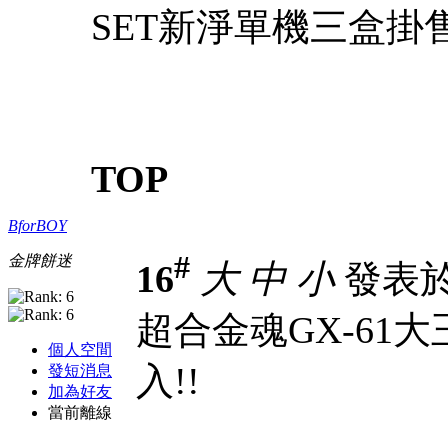
SET新淨單機三盒掛售
TOP
BforBOY
#
金牌餅迷
16
大
中
小
發表於 1
超合金魂GX-61大王者
個人空間
入!!
發短消息
加為好友
當前離線