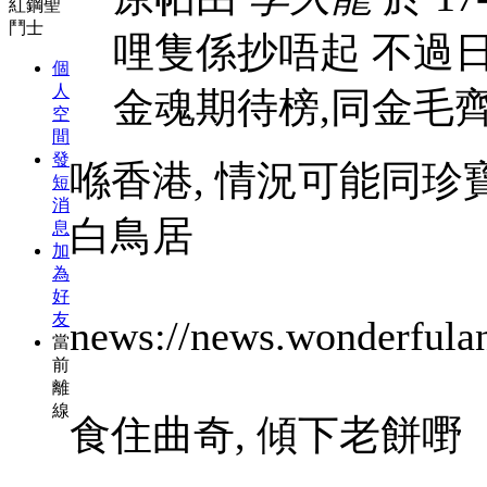
紅鋼聖
鬥士
哩隻係抄唔起 不過
個
人
金魂期待榜,同金毛
空
間
發
喺香港, 情況可能同珍
短
消
白鳥居
息
加
為
好
友
news://news.wonderfulan
當
前
離
線
食住曲奇, 傾下老餅嘢