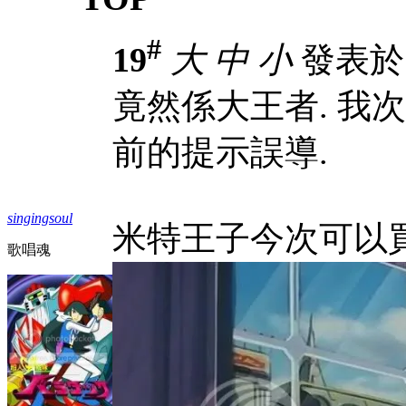
#
19
大
中
小
發表於 1
竟然係大王者. 我
前的提示誤導.
singingsoul
米特王子今次可以
歌唱魂