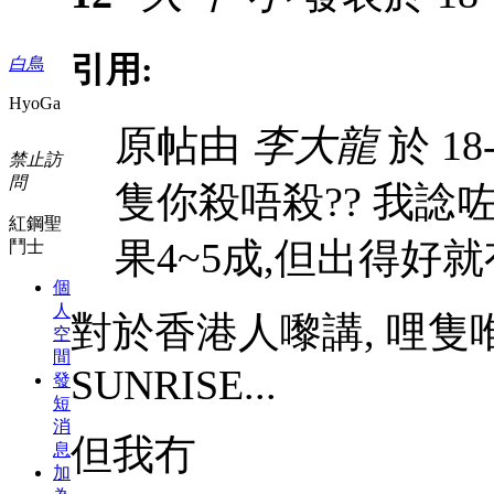
引用:
白鳥
HyoGa
原帖由
李大龍
於 18-
禁止訪
問
隻你殺唔殺?? 我諗
紅鋼聖
果4~5成,但出得好就有6
鬥士
個
人
對於香港人嚟講, 哩
空
間
SUNRISE...
發
短
消
但我冇
息
加