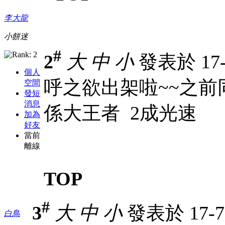
李大龍
小餅迷
#
2
大
中
小
發表於 17-7
個人
呼之欲出架啦~~之前
空間
發短
消息
係大王者 2成光速
加為
好友
當前
離線
TOP
#
3
大
中
小
發表於 17-7-
白鳥