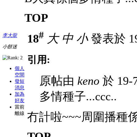
TOP
#
18
大
中
小
發表於 19-
李大龍
小餅迷
引用:
個人
空間
原帖由
keno
於 19-7
發短
消息
多情種子...ccc..
加為
好友
當前
冇計啦~~~周圍播種係
離線
TOP