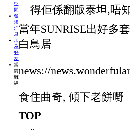
空
得佢係翻版泰坦,唔
間
發
短
當年SUNRISE出好多
消
息
加
白鳥居
為
好
友
當
news://news.wonderfulan
前
離
線
食住曲奇, 傾下老餅嘢
TOP