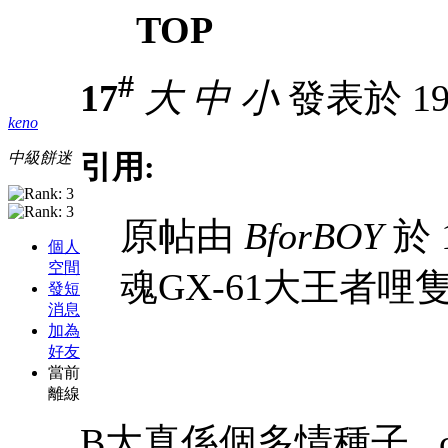
TOP
#
17
大
中
小
發表於 19-
keno
中級餅迷
引用:
原帖由
BforBOY
於 1
個人
空間
魂GX-61大王者哩隻有情意
發短
消息
加為
好友
當前
離線
B大真係個多情種子...cc