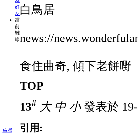
為
白鳥居
好
友
當
前
離
news://news.wonderfulan
線
食住曲奇, 傾下老餅嘢
TOP
#
13
大
中
小
發表於 19-7
引用:
白鳥