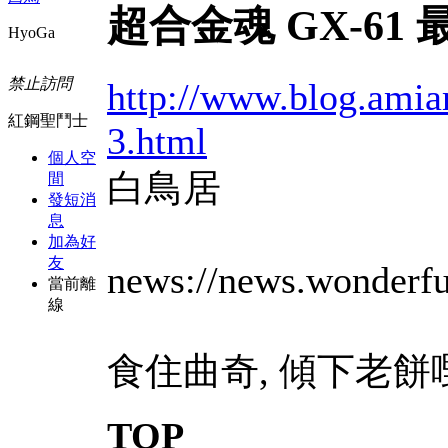
超合金魂 GX-61
HyoGa
禁止訪問
http://www.blog.ami
紅鋼聖鬥士
3.html
個人空
白鳥居
間
發短消
息
加為好
友
news://news.wonderfu
當前離
線
食住曲奇, 傾下老餅
TOP