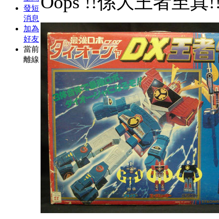
Oops !!係大王者至真!
發短
消息
加為
好友
當前
離線