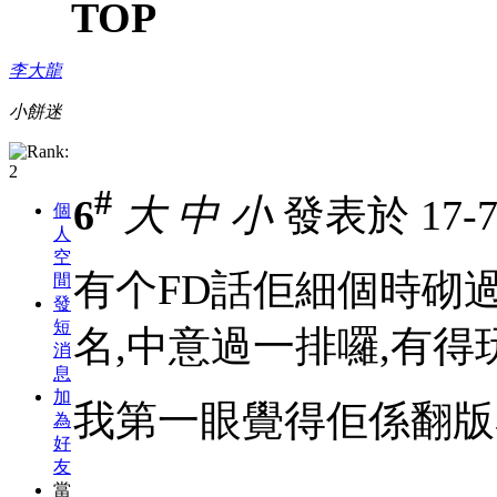
TOP
李大龍
小餅迷
#
6
大
中
小
發表於 17-7-
個
人
空
有个FD話佢細個時砌
間
發
短
名,中意過一排囉,有得
消
息
加
我第一眼覺得佢係翻版
為
好
友
當