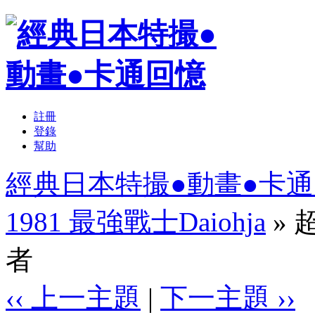
註冊
登錄
幫助
經典日本特撮●動畫●卡
1981 最強戰士Daiohja
» 
者
‹‹ 上一主題
|
下一主題 ››