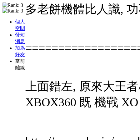
多老餅機體比人識, 功不
個人
空間
發短
消息
=================
加為
好友
當前
離線
上面錯左, 原來大王者
XBOX360 既 機戰 X