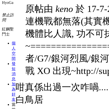
HyoGa
原帖由
keno
於 17-7-
禁止訪
連機戰都無落(其實機
問
紅鋼聖
機體比人識, 功不可抹
鬥士
~=============
個
人
空
者/G7/銀河烈風/銀河
間
發
戰 XO 出現~http://supa
短
消
息
加
咁真係出過一次咋喎....
為
好
白鳥居
友
當