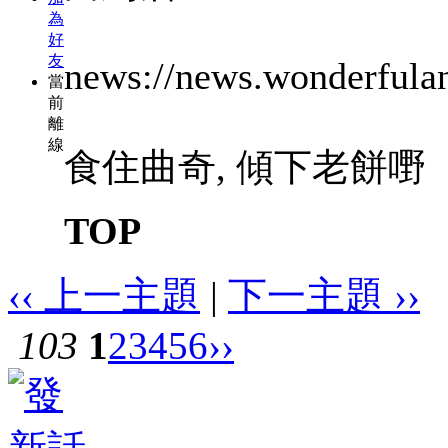
為
好
友
news://news.wonderfulan
當
前
離
線
食住曲奇, 傾下老餅嘢
TOP
‹‹ 上一主題
|
下一主題 ››
103
1
2
3
4
5
6
››