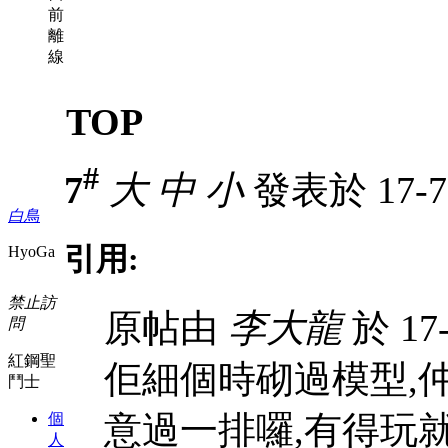
前
離
線
TOP
#
7
大
中
小
發表於 17-7-
白鳥
引用:
HyoGa
禁止訪
原帖由
李大龍
於 17-
問
紅鋼聖
佢細個時砌過模型,
鬥士
意過一排囉,有得玩就
個
人