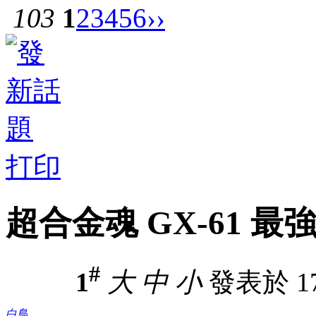
103
1
2
3
4
5
6
››
打印
超合金魂 GX-61 
#
1
大
中
小
發表於 17-
白鳥