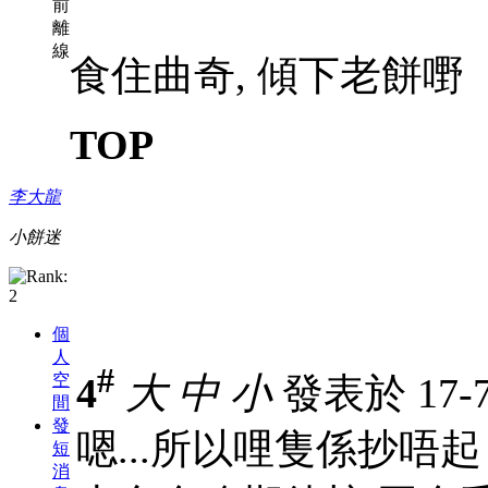
前
離
線
食住曲奇, 傾下老餅嘢
TOP
李大龍
小餅迷
個
人
#
4
大
中
小
發表於 17-7-
空
間
發
嗯...所以哩隻係抄唔起
短
消