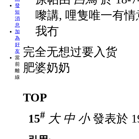
發
嚟講, 哩隻唯一有情意
短
消
息
我冇
加
為
好
完全无想过要入货
友
當
肥婆奶奶
前
離
線
TOP
#
15
大
中
小
發表於 19-