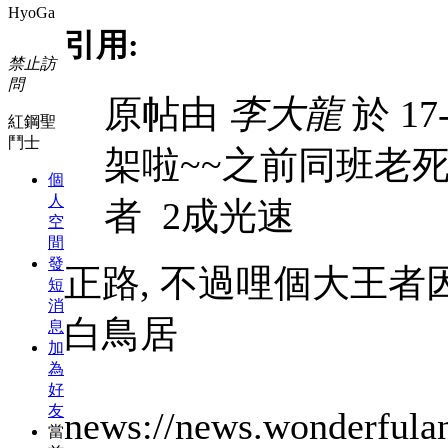
HyoGa
引用:
禁止訪
問
原帖由
李大龍
於 17-
紅鋼聖
鬥士
架啦~~之前同班老
個
人
者 2成光速
空
間
發
正路, 不過哩個大王者
短
消
白鳥居
息
加
為
好
友
news://news.wonderfulan
當