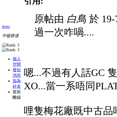
引用:
原帖由
白鳥
於 19-
keno
過一次咋喎....
中級餅迷
個人
空間
嗯...不過有人話GC 隻
發短
消息
加為
XO...當一系唔同PLAT
好友
當前
離線
哩隻梅花廠既中古品唔平