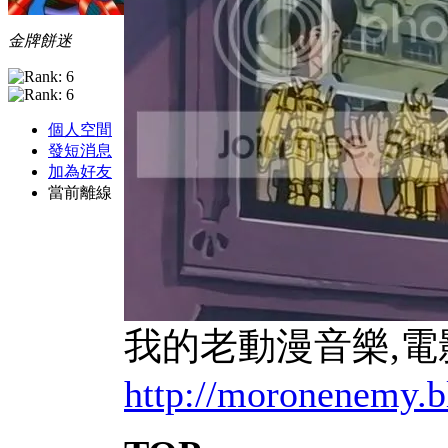
金牌餅迷
個人空間
發短消息
加為好友
當前離線
我的老動漫音樂,電影b
http://moronenemy.b