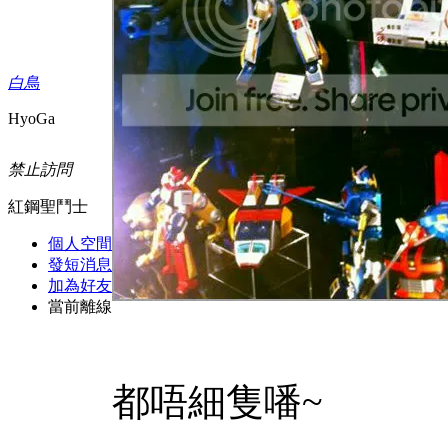
白鳥
HyoGa
禁止訪問
紅鋼聖鬥士
個人空間
發短消息
加為好友
當前離線
都唔細隻噃~