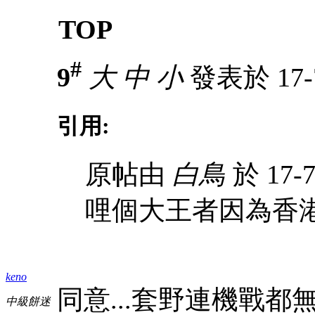
TOP
#
9
大
中
小
發表於 17-7
引用:
原帖由
白鳥
於 17-7
哩個大王者因為香港
keno
同意...套野連機戰都無
中級餅迷