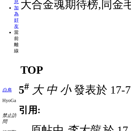
大合金魂期待榜,同金
息
加
為
好
友
當
前
離
線
TOP
#
5
大
中
小
發表於 17-7-
白鳥
HyoGa
引用:
禁止訪
問
原帖由
李大龍
於 17-