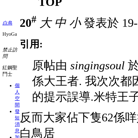
TOP
#
20
大
中
小
發表於 19-7
白鳥
HyoGa
引用:
禁止訪
問
原帖由
singingsoul
於 
紅鋼聖
鬥士
係大王者. 我次次都
個
人
的提示誤導.米特王
空
間
發
反而大家佔下隻62係
短
消
白鳥居
息
加