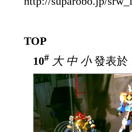
http://suparobo.jp/srw_
TOP
#
10
大
中
小
發表於 18