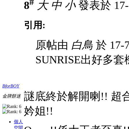
#
8
大
中
小
發表於 17-7
引用:
原帖由
白鳥
於 17-7
SUNRISE出好多
BforBOY
謎底終於解開喇!!
超合金
金牌餅迷
妗姐!!
個人
空間