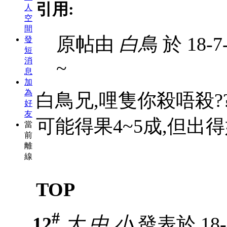
引用:
人
空
間
原帖由
白鳥
於 18-7
發
短
消
~
息
加
為
白鳥兄,哩隻你殺唔殺?
好
友
可能得果4~5成,但出得好就
當
前
離
線
TOP
#
12
大
中
小
發表於 18-7