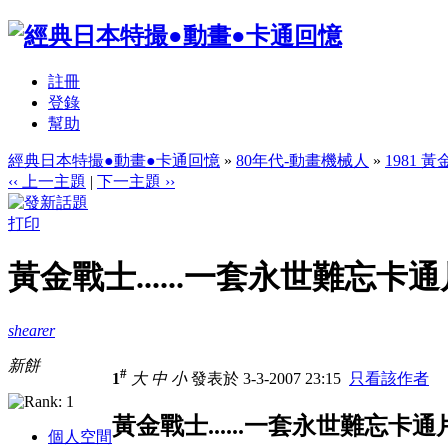
註冊
登錄
幫助
經典日本特撮●動畫●卡通回憶
»
80年代-動畫機械人
»
1981 
‹‹ 上一主題
|
下一主題 ››
打印
黃金戰士......一套永世難忘卡通
shearer
新餅
#
1
大
中
小
發表於 3-3-2007 23:15
只看該作者
黃金戰士......一套永世難忘卡通
個人空間