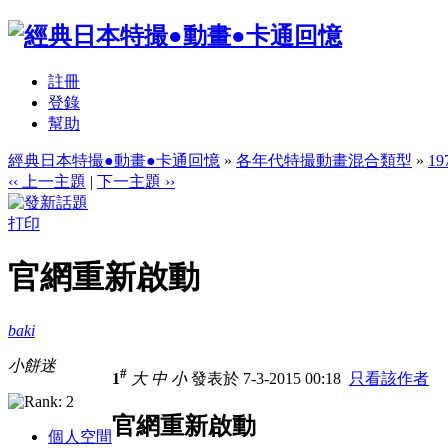
註冊
登錄
幫助
經典日本特撮●動畫●卡通回憶
»
各年代特撮動畫混合類型
»
1
‹‹ 上一主題
|
下一主題 ››
打印
官網重新啟動
baki
小餅迷
#
1
大
中
小
發表於 7-3-2015 00:18
只看該作者
官網重新啟動
個人空間