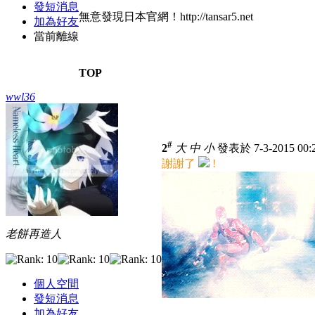
發短消息
無意發現日本官網！http://tansar5.net
加為好友
當前離線
TOP
wwl36
#
2
大
中
小
發表於 7-3-2015 00
謝謝了
!
老餅再造人
個人空間
發短消息
加為好友