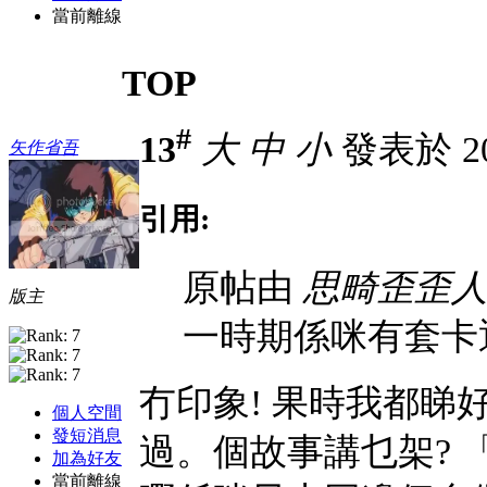
當前離線
TOP
#
13
大
中
小
發表於 20-
矢作省吾
引用:
原帖由
思畸歪歪
版主
一時期係咪有套卡通
冇印象! 果時我都睇
個人空間
發短消息
過。個故事講乜架? 
加為好友
當前離線