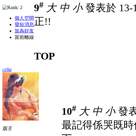
#
9
大
中
小
發表於 13-12
個人空間
正!!
發短消息
加為好友
當前離線
TOP
celia
#
10
大
中
小
發表於
最記得係哭既時候
版主