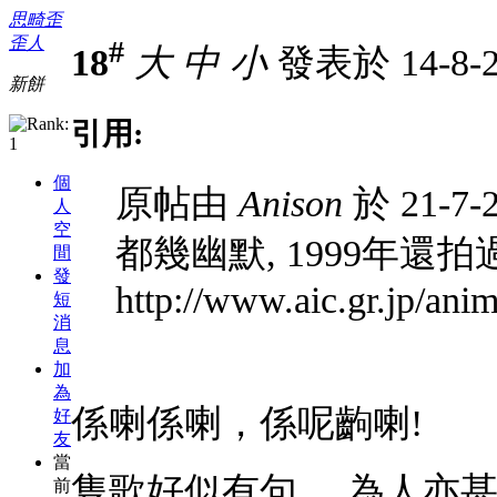
思畸歪
歪人
#
18
大
中
小
發表於 14-8-2
新餅
引用:
個
原帖由
Anison
於 21-7-
人
空
都幾幽默, 1999年還
間
發
http://www.aic.gr.jp/a
短
消
息
加
為
係喇係喇，係呢齣喇!
好
友
當
隻歌好似有句 ...為人亦甚趣怪
前