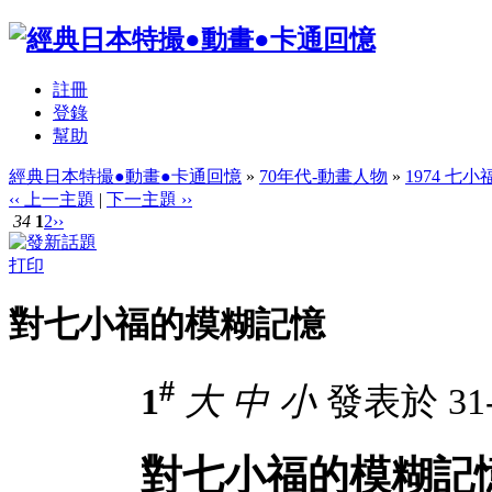
註冊
登錄
幫助
經典日本特撮●動畫●卡通回憶
»
70年代-動畫人物
»
1974 七小
‹‹ 上一主題
|
下一主題 ››
34
1
2
››
打印
對七小福的模糊記憶
#
1
大
中
小
發表於 31-1
對七小福的模糊記