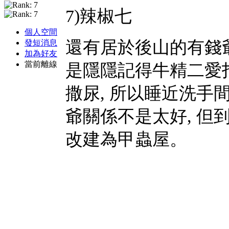
7)辣椒七
個人空間
還有居於後山的有錢爺
發短消息
加為好友
當前離線
是隱隱記得牛精二愛
撒尿, 所以睡近洗
爺關係不是太好, 但
改建為甲蟲屋。