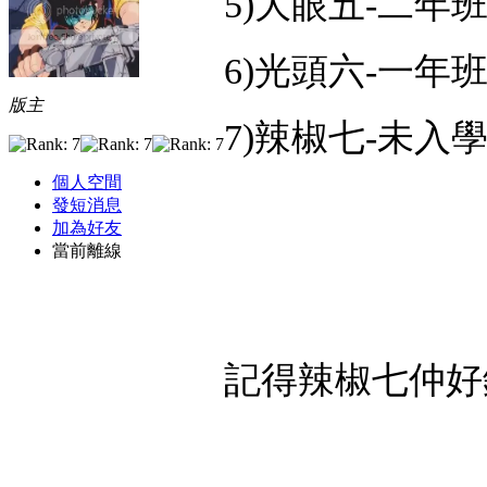
5)大眼五-二年
6)光頭六-一年
版主
7)辣椒七-未入
個人空間
發短消息
加為好友
當前離線
記得辣椒七仲好