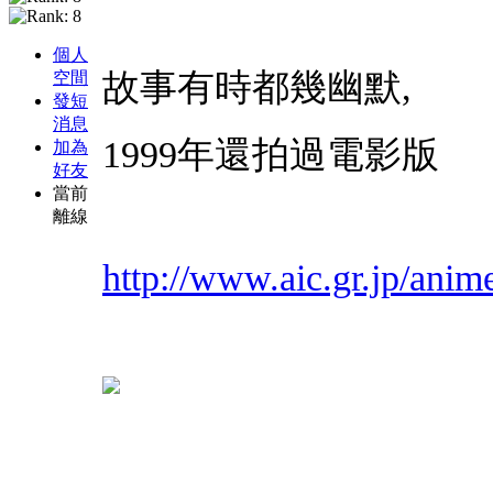
個人
故事有時都幾幽默,
空間
發短
消息
1999年還拍過電影版
加為
好友
當前
離線
http://www.aic.gr.jp/anim