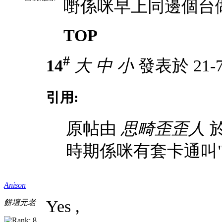
嘢係咪早上同邊個台
TOP
#
14
大
中
小
發表於 21-7-
引用:
原帖由
思畸歪歪人
於
時期係咪有套卡通叫"山
Anison
Yes
,
餅壇元老