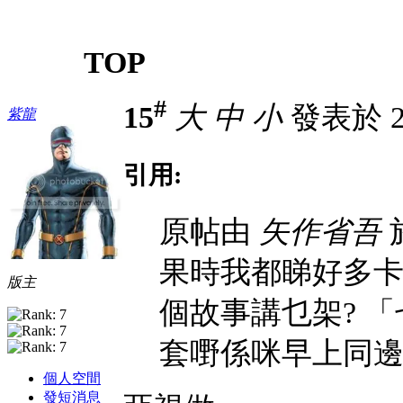
TOP
#
15
大
中
小
發表於 22
紫龍
引用:
原帖由
矢作省吾
於
果時我都睇好多卡
版主
個故事講乜架? 
套嘢係咪早上同邊
個人空間
發短消息