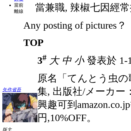
當兼職, 辣椒七因經常撒尿
當前
離線
Any posting of pictures？
TOP
#
3
大
中
小
發表於 1-11
原名「てんとう虫の歌」,
集, 出版社/メーカー
矢作省吾
興趣可到amazon.co.
円,10%OFF。
版主