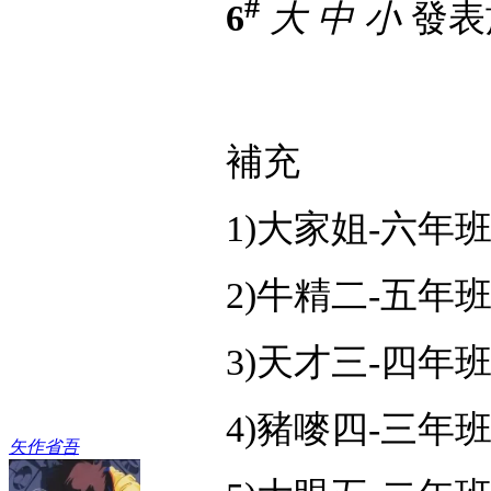
#
6
大
中
小
發表於 
補充
1)大家姐-六年
2)牛精二-五年
3)天才三-四年
4)豬嘜四-三年
矢作省吾