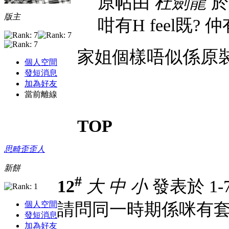
原帖由
杜劍龍
於 
版主
咁有H feel既? 仲
唔似係原
家姐個樣
個人空間
發短消息
加為好友
當前離線
TOP
思畸歪歪人
新餅
#
12
大
中
小
發表於 1-7-
個人空間
請問同一時期係咪有套
發短消息
加為好友