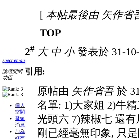
[
本帖最後由 矢作省吾 於 
TOP
#
2
大
中
小
發表於 31-10-
spectreman
引用:
論壇開國
功臣
原帖由
矢作省吾
於 3
名單: 1)大家姐 2)牛精
個人
空間
光頭六 7)辣椒七 還
發短
消息
剛已經毫無印象, 只
加為
好友