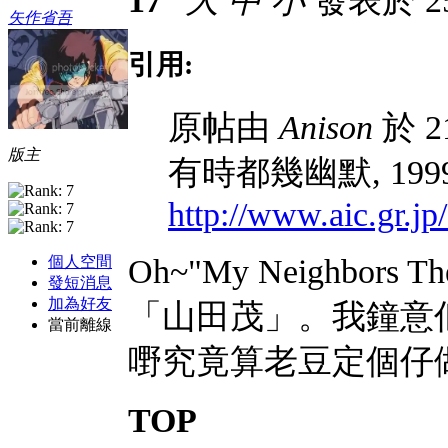
17
大
中
小
發表於 25-
矢作省吾
引用:
原帖由
Anison
於 21
版主
有時都幾幽默, 1
http://www.aic.gr.jp
個人空間
Oh~"My Neighbors
發短消息
加為好友
「山田茂」。我鐘意
當前離線
嘢究竟算老豆定個仔
TOP