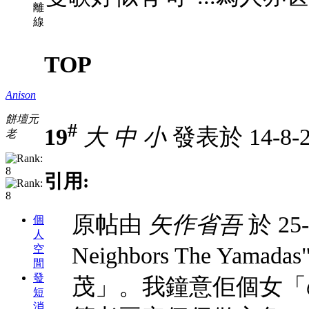
離
線
TOP
Anison
餅壇元
#
19
大
中
小
發表於 14-8-2
老
引用:
原帖由
矢作省吾
於 25-
個
人
空
Neighbors The Ya
間
發
茂」。我鐘意佢個女「
短
消