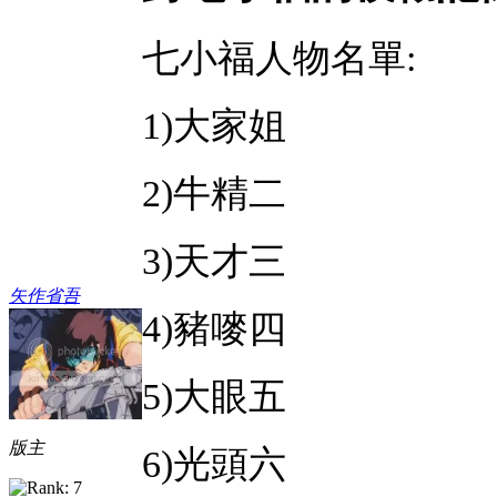
七小福人物名單:
1)大家姐
2)牛精二
3)天才三
矢作省吾
4)豬嘜四
5)大眼五
版主
6)光頭六