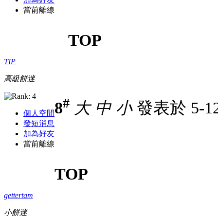
當前離線
TOP
TIP
高級餅迷
#
8
大
中
小
發表於 5-12-
個人空間
發短消息
加為好友
當前離線
TOP
gettertam
小餅迷