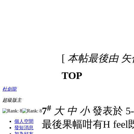
[
本帖最後由 矢作省吾
TOP
杜劍龍
超級版主
#
7
大
中
小
發表於 5-1
個人空間
最後果幅咁有H feel
發短消息
加為好友