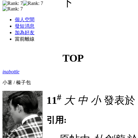
下
個人空間
發短消息
加為好友
當前離線
TOP
inabottle
小薯 / 榛子包
#
11
大
中
小
發表於 25
引用: