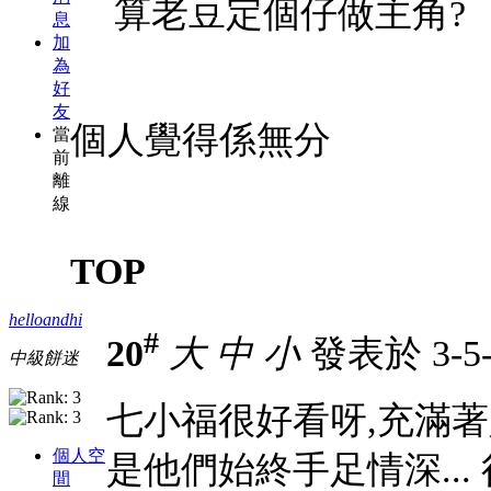
算老豆定個仔做主角?
息
加
為
好
友
個人覺得係無分
當
前
離
線
TOP
helloandhi
#
20
大
中
小
發表於 3-5-2
中級餅迷
七小福很好看呀,充滿著
個人空
是他們始終手足情深...
間