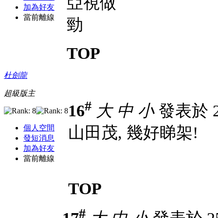
亞視做
加為好友
當前離線
勁
TOP
杜劍龍
超級版主
#
16
大
中
小
發表於 24
個人空間
山田茂, 幾好睇架!
發短消息
加為好友
當前離線
TOP
#