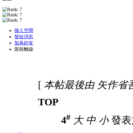
個人空間
發短消息
加為好友
當前離線
[
本帖最後由 矢作省吾 於 
TOP
#
4
大
中
小
發表於 