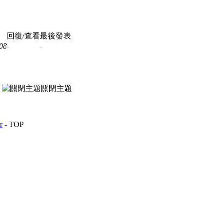
回復/查看
最後發表
08
-
-
關閉主題
r
-
TOP