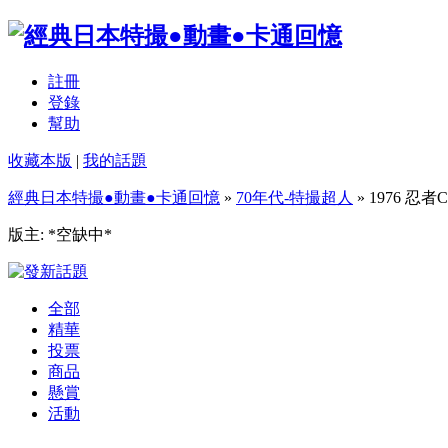
註冊
登錄
幫助
收藏本版
|
我的話題
經典日本特撮●動畫●卡通回憶
»
70年代-特撮超人
» 1976 忍者Ca
版主: *空缺中*
全部
精華
投票
商品
懸賞
活動